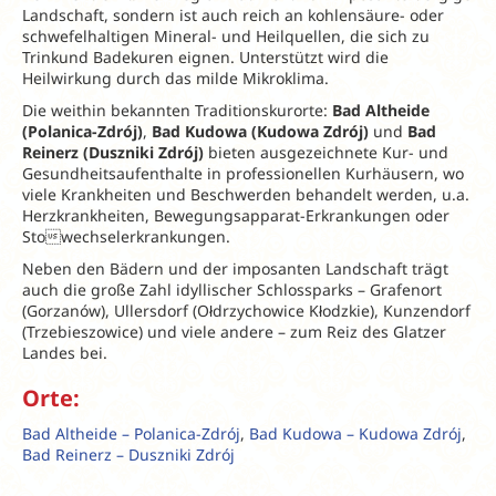
Landschaft, sondern ist auch reich an kohlensäure- oder
schwefelhaltigen Mineral- und Heilquellen, die sich zu
Trinkund Badekuren eignen. Unterstützt wird die
Heilwirkung durch das milde Mikroklima.
Die weithin bekannten Traditionskurorte:
Bad Altheide
(Polanica-Zdrój)
,
Bad Kudowa (Kudowa Zdrój)
und
Bad
Reinerz (Duszniki Zdrój)
bieten ausgezeichnete Kur- und
Gesundheitsaufenthalte in professionellen Kurhäusern, wo
viele Krankheiten und Beschwerden behandelt werden, u.a.
Herzkrankheiten, Bewegungsapparat-Erkrankungen oder
Stowechselerkrankungen.
Neben den Bädern und der imposanten Landschaft trägt
auch die große Zahl idyllischer Schlossparks – Grafenort
(Gorzanów), Ullersdorf (Ołdrzychowice Kłodzkie), Kunzendorf
(Trzebieszowice) und viele andere – zum Reiz des Glatzer
Landes bei.
Orte:
Bad Altheide – Polanica-Zdrój
,
Bad Kudowa – Kudowa Zdrój
,
Bad Reinerz – Duszniki Zdrój