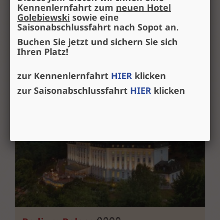
am Stadtrand. Die weitläufige Hotelanlage verfügt
Kennenlernfahrt zum
neuen Hotel
über einen großen...
Golebiewski
sowie eine
Saisonabschlussfahrt nach Sopot an.
Buchen Sie jetzt und sichern Sie sich
Ihren Platz!
€ 645,-
1 Woche pro Person ab
zur Kennenlernfahrt
HIER
klicken
zur Saisonabschlussfahrt
HIER
klicken