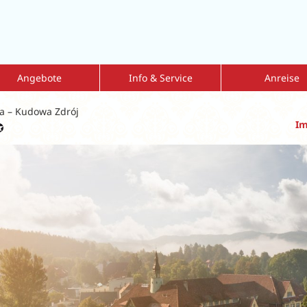
Angebote
Info & Service
Anreise
mmer Sale 2026
Kur mit Krankenkassenzuschuss
Fahrdienst
a – Kudowa Zdrój
nderangebote
Reiseversicherung
Flug-und-Transfe
Im
bulante Vorsorgekur
Reisen mit Hund
Tipps zur Eigena
eisen = 1 zahlt
Dialyse vor Ort
lkskuren
Kataloge
lksurlaub
Geschenkgutscheine
ren nach Indikationen
Newsletter
ärkung der Atemwege
Aktuelle Informationen
Leitfaden Onlinebuchung
MediKur vor Ort
MediKur-App