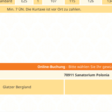
tandard
EZS
1
107
115
126
13
Min. 7 ÜN. Die Kurtaxe ist vor Ort zu zahlen.
Online-Buchung
- Bitte wählen Sie Ihr gewü
70911 Sanatorium Polonia
Glatzer Bergland