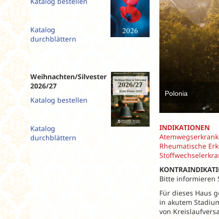
Katalog bestellen
Slowenien
Spanien
Katalog
Tschechien
durchblättern
Ungarn
Weihnachten/Silvester
2026/27
Polonia
Katalog bestellen
INDIKATIONEN
Katalog
Atemwegserkranku
durchblättern
Rheumatische Erk
Stoffwechselerkr
KONTRAINDIKAT
Bitte informieren
Für dieses Haus g
in akutem Stadium
von Kreislaufvers