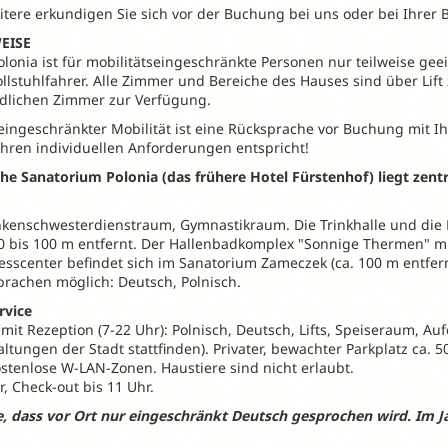
itere erkundigen Sie sich vor der Buchung bei uns oder bei Ihrer 
EISE
lonia ist für mobilitätseingeschränkte Personen nur teilweise geei
llstuhlfahrer. Alle Zimmer und Bereiche des Hauses sind über Lift 
dlichen Zimmer zur Verfügung.
eingeschränkter Mobilität ist eine Rücksprache vor Buchung mit Ih
Ihren individuellen Anforderungen entspricht!
che Sanatorium Polonia (das frühere Hotel Fürstenhof) liegt zen
nkenschwesterdienstraum, Gymnastikraum. Die Trinkhalle und die 
0 bis 100 m entfernt. Der Hallenbadkomplex "Sonnige Thermen" m
esscenter befindet sich im Sanatorium Zameczek (ca. 100 m entfernt
Sprachen möglich: Deutsch, Polnisch.
rvice
it Rezeption (7-22 Uhr): Polnisch, Deutsch, Lifts, Speiseraum, Auf
altungen der Stadt stattfinden). Privater, bewachter Parkplatz ca.
Kostenlose W-LAN-Zonen. Haustiere sind nicht erlaubt.
, Check-out bis 11 Uhr.
ie, dass vor Ort nur eingeschränkt Deutsch gesprochen wird. Im 