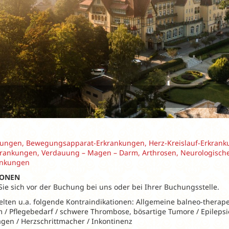
ngen, Bewegungsapparat-Erkrankungen, Herz-Kreislauf-Erkrank
rankungen, Verdauung – Magen – Darm, Arthrosen, Neurologisch
ankungen
IONEN
 Sie sich vor der Buchung bei uns oder bei Ihrer Buchungsstelle.
elten u.a. folgende Kontraindikationen: Allgemeine balneo-therap
 / Pflegebedarf / schwere Thrombose, bösartige Tumore / Epilepsi
agen / Herzschrittmacher / Inkontinenz