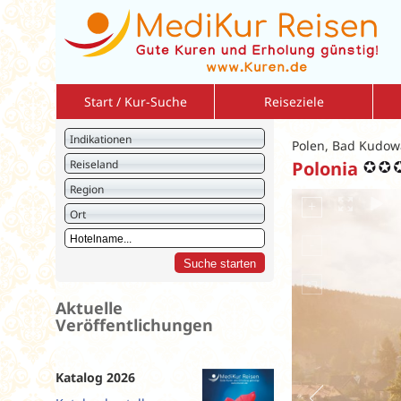
Start / Kur-Suche
Reiseziele
Bulgarien
So
Indikationen
Polen, Bad Kudow
Deutschland
So
Reiseland
Polonia
Israel
Am
Region
Italien
2 r
Ort
Jordanien
Vo
Kreuzfahrten
Vo
Kroatien
Ku
Litauen
St
Aktuelle
Veröffentlichungen
Montenegro
Polen
Rumänien
Katalog 2026
Slowakei