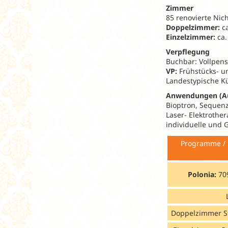
Zimmer
85 renovierte Nic
Doppelzimmer:
ca
Einzelzimmer:
ca.
Verpflegung
Buchbar: Vollpens
VP:
Frühstücks- 
Landestypische Kü
Anwendungen (A
Bioptron, Sequenz
Laser- Elektrothe
individuelle und 
Programme
Polonia:
70
Doppelzimmer S