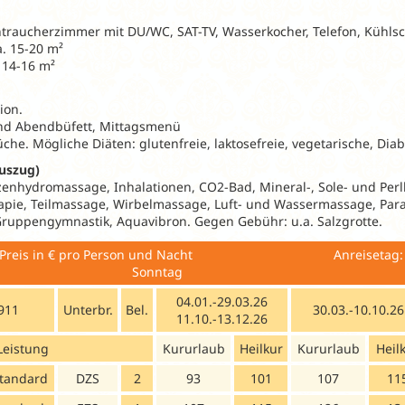
htraucherzimmer mit DU/WC, SAT-TV, Wasserkocher, Telefon, Kühlsc
. 15-20 m²
 14-16 m²
ion.
und Abendbüfett, Mittagsmenü
che. Mögliche Diäten: glutenfreie, laktosefreie, vegetarische, Diab
uszug)
enhydromassage, Inhalationen, CO2-Bad, Mineral-, Sole- und Per
rapie, Teilmassage, Wirbelmassage, Luft- und Wassermassage, Par
Gruppengymnastik, Aquavibron. Gegen Gebühr: u.a. Salzgrotte.
 / Preis in € pro Person und Nacht Anreisetag:
Sonntag
04.01.-29.03.26
911
Unterbr.
Bel.
30.03.-10.10.26
11.10.-13.12.26
Leistung
Kururlaub
Heilkur
Kururlaub
Heil
tandard
DZS
2
93
101
107
11