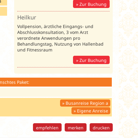
4
Zur Buchung
Heilkur
Vollpension, ärztliche Eingangs- und
Abschlusskonsultation, 3 vom Arzt
verordnete Anwendungen pro
Behandlungstag, Nutzung von Hallenbad
und Fitnessraum
Zur Buchung
nschtes Paket:
Busanreise Region a
Eigene Anreise
empfehlen
merken
drucken