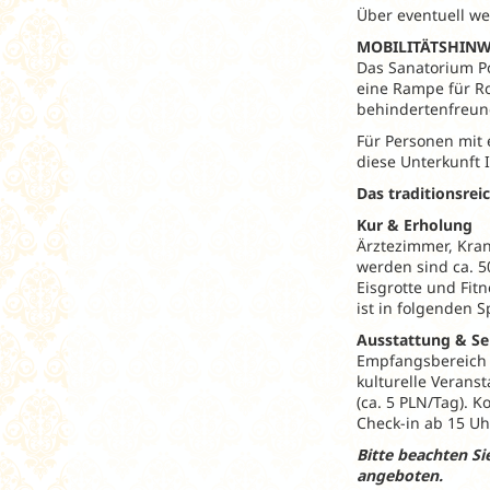
Über eventuell we
MOBILITÄTSHINW
Das Sanatorium Po
eine Rampe für Ro
behindertenfreun
Für Personen mit 
diese Unterkunft 
Das traditionsrei
Kur & Erholung
Ärztezimmer, Kra
werden sind ca. 5
Eisgrotte und Fitn
ist in folgenden 
Ausstattung & Se
Empfangsbereich m
kulturelle Veranst
(ca. 5 PLN/Tag). 
Check-in ab 15 Uhr
Bitte beachten S
angeboten.