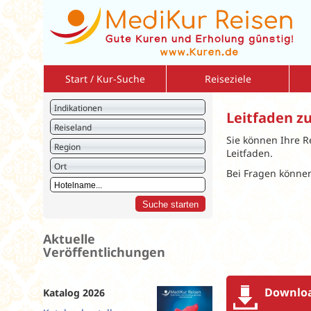
Start / Kur-Suche
Reiseziele
Bulgarien
So
Indikationen
Leitfaden z
Deutschland
So
Reiseland
Israel
Sie können Ihre 
Am
Region
Leitfaden.
Italien
2 r
Ort
Bei Fragen können
Jordanien
Vo
Kreuzfahrten
Vo
Kroatien
Ku
Litauen
St
Aktuelle
Veröffentlichungen
Montenegro
Polen
Rumänien
Downloa
Katalog 2026
Slowakei