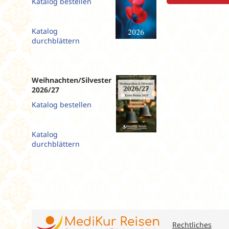
Katalog bestellen
Slowenien
Spanien
Katalog
Tschechien
durchblättern
Ungarn
Weihnachten/Silvester
2026/27
Katalog bestellen
Katalog
durchblättern
Rechtliches