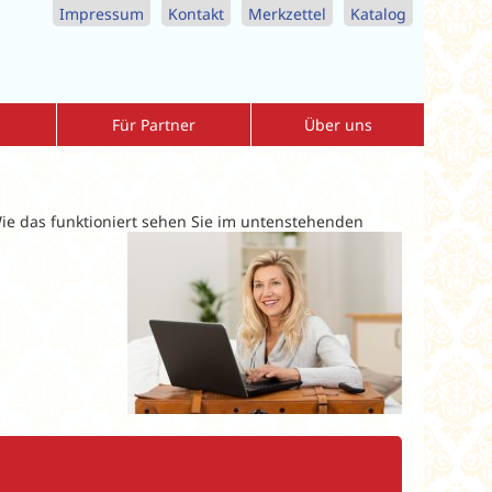
Impressum
Kontakt
Merkzettel
Katalog
Für Partner
Über uns
Agenturbereich
Allgemeine-Reisebedingungen
r
Download-Center
Datenschutzerklärung
e das funktioniert sehen Sie im untenstehenden
nreise
Vorteile als Partner
Impressum
Katalogbestellung Reisebüros
Kontaktformular
MediKur Reisen