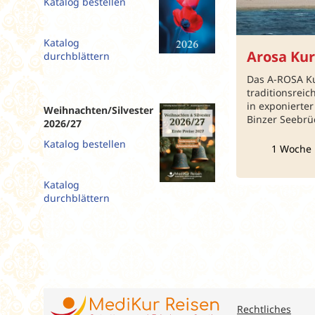
Katalog bestellen
Slowenien
Spanien
Katalog
Arosa Kur
Tschechien
durchblättern
Ungarn
Das A-ROSA Ku
traditionsreic
in exponierter
Weihnachten/Silvester
Binzer Seebrüc
2026/27
Katalog bestellen
1 Woche 
Katalog
durchblättern
Rechtliches