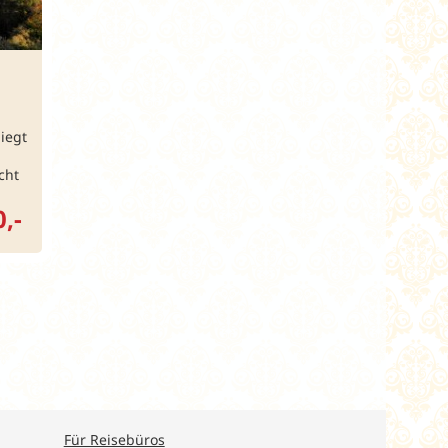
iegt
cht
,-
Für Reisebüros