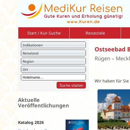
Start / Kur-Suche
Reiseziele
Bulgarien
So
Indikationen
Ostseebad B
Deutschland
So
Reiseland
Rügen – Meck
Israel
Am
Region
Italien
2 r
Ort
Jordanien
Vo
Wir haben für Sie
Kreuzfahrten
Vo
Kroatien
Ku
Litauen
St
Aktuelle
Veröffentlichungen
Montenegro
Polen
Rumänien
Katalog 2026
Slowakei