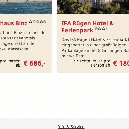
haus Binz
IFA Rügen Hotel &
Ferienpark
rhaus Binz ist eines der
hsten Ostseehotels
Das IFA Rügen Hotel & Ferienpark l
 Lage direkt an der
eingebettet in einer großzügigen
ke. Klassische...
Parkanlage an der 8 km langen Bu
mit weißem...
pro Person
€ 686,-
3 Nächte im DZ pro
€ 180
ab
Person ab
Info & Service