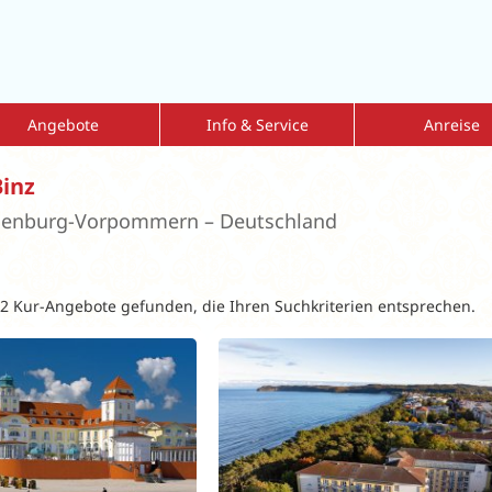
Angebote
Info & Service
Anreise
mmer Sale 2026
Kur mit Krankenkassenzuschuss
Fahrdienst
inz
nderangebote
Reiseversicherung
Flug-und-Transfe
lenburg-Vorpommern – Deutschland
bulante Vorsorgekur
Reisen mit Hund
Tipps zur Eigena
eisen = 1 zahlt
Dialyse vor Ort
lkskuren
Kataloge
 2 Kur-Angebote gefunden, die Ihren Suchkriterien entsprechen.
lksurlaub
Geschenkgutscheine
ren nach Indikationen
Newsletter
ärkung der Atemwege
Aktuelle Informationen
Leitfaden Onlinebuchung
MediKur vor Ort
MediKur-App