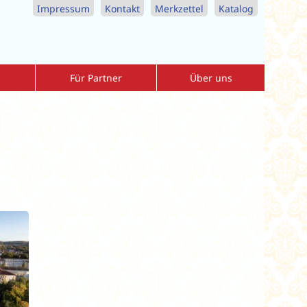
Impressum
Kontakt
Merkzettel
Katalog
Für Partner
Über uns
Agenturbereich
Allgemeine-Reisebedingungen
r
Download-Center
Datenschutzerklärung
nreise
Vorteile als Partner
Impressum
Katalogbestellung Reisebüros
Kontaktformular
MediKur Reisen