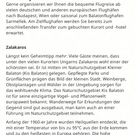
Gerne organisieren wir Ihnen die bequeme Flugreise ab
vielen deutschen und anderen europäischen Flughäfen
nach Budapest, Wien oder saisonal zum Balatonflughafen
Sarmellek. Am Zielflughafen werden Sie bereits zum
anschließenden Transfer zum gebuchten Kurort und -hotel
erwartet.
Zalakaros
Längst kein Geheimtipp mehr: Viele Gäste meinen, dass
unter den vielen Kurorten Ungarns Zalakaros wohl einer der
schönsten sei. Er ist mitten im Naturschutzgebiet Kleiner
Balaton (Kis Balaton) gelegen. Gepflegte Parks und
Grünflächen prägen das Bild der kleinen Stadt. Weinberge,
Obstplantagen und Wälder in der Umgebung sorgen für
das wohltuende Klima. Das Naturschutzgebiet Kis Balaton
ist für seine einzigartige Vogel- und Pflanzenwelt
europaweit bekannt. Wanderwege für Erkundungen der
Gegend sind gut ausgebaut, man kann auch an einer
Führung im Naturschutzgebiet teilnehmen.
Anfang der 1960-er Jahre wurden Heilquellen entdeckt, die
mit einer Temperatur von bis zu 95°C aus der Erde kommen
und zu den heißesten in Europa gehören. Die hohe