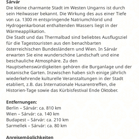
Sárvár
Die kleine charmante Stadt im Westen Ungarns ist durch
sein Heilwasser bekannt. Die Wirkung des aus einer Tiefe
von ca. 1300 m entspringende Natriumchlorid und
Hydrogenkarbonat enthaltenden Wassers liegt in der
Wärmeapplikation.
Die Stadt und das Thermalbad sind beliebtes Ausflugsziel
für die Tagestouristen aus den benachbarten
österreichischen Bundesländern und Wien. In Sárvár
erwarten Sie eine wunderschöne Landschaft und eine
beschauliche Atmosphäre. Zu den
Hauptsehenswürdigkeiten gehören die Burganlage und der
botanische Garten. Inzwischen haben sich einige jährlich
wiederkehrende kulturelle Veranstaltungen in der Stadt
etabliert, z.B. das Internationale Husarentreffen, die
Historien-Tage sowie das Kürbisfestival Ende Oktober.
Entfernungen:
Berlin – Sárvár: ca. 810 km
Wien – Sárvár: ca. 140 km
Budapest – Sárvár: ca. 210 km
Sarmellek – Sárvár: ca. 80 km
Anreisemöglichkeiten