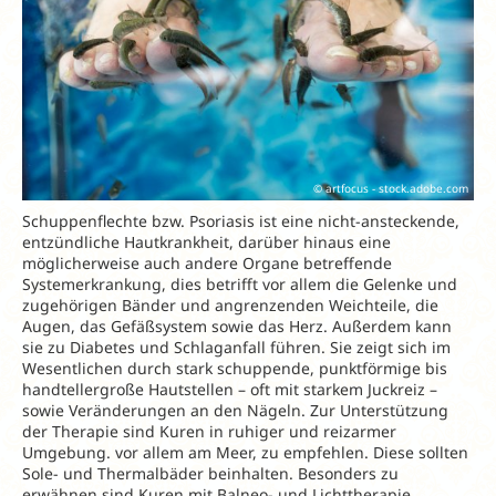
© artfocus - stock.adobe.com
Schuppenflechte bzw. Psoriasis ist eine nicht-ansteckende,
entzündliche Hautkrankheit, darüber hinaus eine
möglicherweise auch andere Organe betreffende
Systemerkrankung, dies betrifft vor allem die Gelenke und
zugehörigen Bänder und angrenzenden Weichteile, die
Augen, das Gefäßsystem sowie das Herz. Außerdem kann
sie zu Diabetes und Schlaganfall führen. Sie zeigt sich im
Wesentlichen durch stark schuppende, punktförmige bis
handtellergroße Hautstellen – oft mit starkem Juckreiz –
sowie Veränderungen an den Nägeln. Zur Unterstützung
der Therapie sind Kuren in ruhiger und reizarmer
Umgebung. vor allem am Meer, zu empfehlen. Diese sollten
Sole- und Thermalbäder beinhalten. Besonders zu
erwähnen sind Kuren mit Balneo- und Lichttherapie.