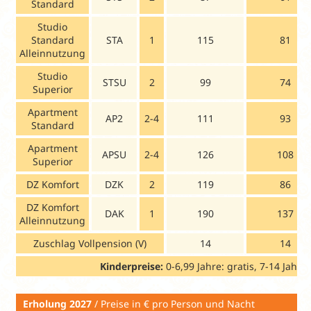
Standard
Studio
Standard
STA
1
115
81
Alleinnutzung
Studio
STSU
2
99
74
Superior
Apartment
AP2
2-4
111
93
Standard
Apartment
APSU
2-4
126
108
Superior
DZ Komfort
DZK
2
119
86
DZ Komfort
DAK
1
190
137
Alleinnutzung
Zuschlag Vollpension (V)
14
14
Kinderpreise:
0-6,99 Jahre: gratis, 7-14 Jahre
Erholung 2027
/ Preise in € pro Per