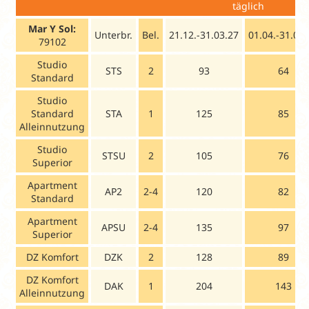
täglich
Mar Y Sol:
Unterbr.
Bel.
21.12.-31.03.27
01.04.-31.08.
79102
Studio
STS
2
93
64
Standard
Studio
Standard
STA
1
125
85
Alleinnutzung
Studio
STSU
2
105
76
Superior
Apartment
AP2
2-4
120
82
Standard
Apartment
APSU
2-4
135
97
Superior
DZ Komfort
DZK
2
128
89
DZ Komfort
DAK
1
204
143
Alleinnutzung