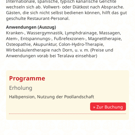
Internationale, spanische, typisch kanarische Gerichte
wechseln sich ab. Vollwert- oder Diätkost nach Absprache.
Gästen, die sich nicht selbst bedienen können, hilft das gut
geschulte Restaurant-Personal.
Anwendungen (Auszug)
Kranken-, Wassergymnastik, Lymphdrainage, Massagen,
Atem-, Entspannungs-, Fußrefexzonen-, Magnettherapie,
Osteopathie, Akupunktur, Colon-Hydro-Therapie,
Wirbelsäulentherapie nach Dorn, u. v. m. (Preise und
Anwendungen vorab bei Teralava einsehbar)
Frühbucher und Bonus
Programme
FRÜHBUCHER
Erholung
5% Rabatt
ab 28 ÜN
Halbpension, Nutzung der Poollandschaft
10% Rabatt
ab 56 ÜN
15% Rabatt
ab 84 ÜN
Zur Buchung
Hinweis: Der Rabatt wird von
Medikur nach Buchung manuell
abgezogen.
BONUS