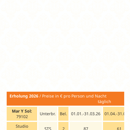
Sie zahlen vor
Ort 250 € und
können
Anwendungen
im Wert bis 300 €
auswählen im
Medikur
Therapiezentrum
Anwendungspaket
Tera Lava (eine
zum Sonderpreis
Preisliste der
Anwendungen
kann nach
Buchung
angefragt
werden)
Erholung 2026
/ Preise in € pro Per
täglich
Mar Y Sol:
Unterbr.
Bel.
01.01.-31.03.26
01.04.-31.08.
79102
Studio
STS
2
87
61