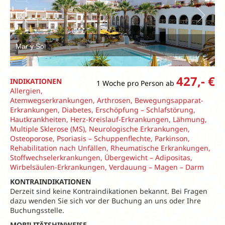
Mar y Sol
427,- €
INDIKATIONEN
1 Woche pro Person ab
Allergien,
Atemwegserkrankungen, Arthrosen, Bewegungsapparat-
Erkrankungen, Diabetes, Erschöpfung – Schlafstörung,
Hautkrankheiten, Herz-Kreislauf-Erkrankungen, Lähmung,
Multiple Sklerose (MS), Neurologische Erkrankungen,
Osteoporose, Psoriasis – Schuppenflechte, Parkinson,
Rehabilitation nach Unfällen, Rheumatische Erkrankungen,
Stoffwechselerkrankungen, Übergewicht – Adipositas,
Wirbelsäulen-Erkrankungen, Verdauung – Magen – Darm
KONTRAINDIKATIONEN
Derzeit sind keine Kontraindikationen bekannt. Bei Fragen
dazu wenden Sie sich vor der Buchung an uns oder Ihre
Buchungsstelle.
MOBILITÄTSHINWEISE