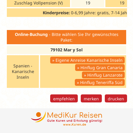
Zuschlag Vollpension (V)
19
19
Kinderpreise:
0-6,99 Jahre: gratis, 7-14 Jahre
Online-Buchung
- Bitte wählen Sie Ihr gewünschtes
Paket:
79102 Mar y Sol
Eigene Anreise Kanarische Inseln
Spanien -
Hinflug Gran Canaria
Kanarische
Hinflug Lanzarote
Inseln
Hinflug Teneriffa Süd
empfehlen
merken
drucken