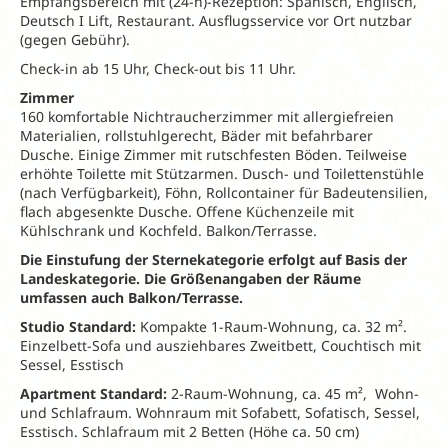
Empfangsbereich mit (24-h)-Rezeption: Spanisch, Englisch,
Deutsch I Lift, Restaurant. Ausflugsservice vor Ort nutzbar
(gegen Gebühr).
Check-in ab 15 Uhr, Check-out bis 11 Uhr.
Zimmer
160 komfortable Nichtraucherzimmer mit allergiefreien
Materialien, rollstuhlgerecht, Bäder mit befahrbarer
Dusche. Einige Zimmer mit rutschfesten Böden. Teilweise
erhöhte Toilette mit Stützarmen. Dusch- und Toilettenstühle
(nach Verfügbarkeit), Föhn, Rollcontainer für Badeutensilien,
flach abgesenkte Dusche. Offene Küchenzeile mit
Kühlschrank und Kochfeld. Balkon/Terrasse.
Die Einstufung der Sternekategorie erfolgt
auf Basis der
Landeskategorie. Die Größenangaben
der Räume
umfassen auch Balkon/
Terrasse.
Studio Standard:
Kompakte 1-Raum-Wohnung, ca. 32 m².
Einzelbett-Sofa und ausziehbares Zweitbett, Couchtisch mit
Sessel, Esstisch
Apartment Standard:
2-Raum-Wohnung, ca. 45 m², Wohn-
und Schlafraum. Wohnraum mit Sofabett, Sofatisch, Sessel,
Esstisch. Schlafraum mit 2 Betten (Höhe ca. 50 cm)