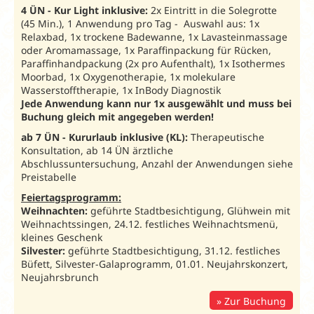
DZ Komfort
4 ÜN - Kur Light inklusive:
2x Eintritt in die Solegrotte
DZKP
2
147
164
155
Plus
(45 Min.), 1 Anwendung pro Tag - Auswahl aus: 1x
Relaxbad, 1x trockene Badewanne, 1x Lavasteinmassage
DZ Superior
DSU
2
161
180
172
oder Aromamassage, 1x Paraffinpackung für Rücken,
Paraffinhandpackung (2x pro Aufenthalt), 1x Isothermes
DZ Superior
DSUP
2
166
184
176
Moorbad, 1x Oxygenotherapie, 1x molekulare
Plus
Wasserstofftherapie, 1x InBody Diagnostik
Apartment
AP2
2
173
194
195
Jede Anwendung kann nur 1x ausgewählt und muss bei
Buchung gleich mit angegeben werden!
Zuschlag Vollpension (V)
25
5
25
ab 7 ÜN - Kururlaub inklusive (KL):
Therapeutische
Mindestaufenthalt:
7 ÜN.
Kurtaxe:
Ist vor Ort 
Konsultation, ab 14 ÜN ärztliche
Abschlussuntersuchung, Anzahl der Anwendungen siehe
Preistabelle
Kurzaufenthalt Vital 2026
/ Preise in € pro Person
Feiertagsprogramm:
und Aufenthalt
Weihnachten:
geführte Stadtbesichtigung, Glühwein mit
Individuelle Anreise:
täglich*
Weihnachtssingen, 24.12. festliches Weihnachtsmenü,
Imperial
: 74205KV
Unterbr.
Bel.
01.03.-20.12.26
kleines Geschenk
Silvester:
geführte Stadtbesichtigung, 31.12. festliches
DZ Standard
DZS
2
457
Büfett, Silvester-Galaprogramm, 01.01. Neujahrskonzert,
Neujahrsbrunch
EZ Standard
EZS
1
475
Zur Buchung
DZ Komfort
DZK
2
468