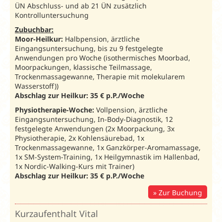
ÜN Abschluss- und ab 21 ÜN zusätzlich
Gratisnacht
Kontrolluntersuchung
Zubuchbar:
Spartipp und
Moor-Heilkur:
Halbpension, ärztliche
Frühbucher 2027
Eingangsuntersuchung, bis zu 9 festgelegte
Anwendungen pro Woche (isothermisches Moorbad,
Spartipp
Moorpackungen, klassische Teilmassage,
Bei
Trockenmassagewanne, Therapie mit molekularem
Buchung
Wasserstoff))
bis
Abschlag zur Heilkur: 35 € p.P./Woche
31.12.26
Physiotherapie-Woche:
Vollpension, ärztliche
100€
Eingangsuntersuchung, In-Body-Diagnostik, 12
Rabatt pro
festgelegte Anwendungen (2x Moorpackung, 3x
Zimmer -
Physiotherapie, 2x Kohlensäurebad, 1x
MediKur
bei mind
Trockenmassagewanne, 1x Ganzkörper-Aromamassage,
Spezial
14 ÜN
1x SM-System-Training, 1x Heilgymnastik im Hallenbad,
Leichte Kur
1x Nordic-Walking-Kurs mit Trainer)
Relax und
Abschlag zur Heilkur: 35 € p.P./Woche
Heilkur
Klassik für
Zur Buchung
Aufenthalte
bis
Kurzaufenthalt Vital
17.12.27