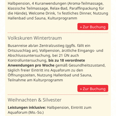
Halbpension, 4 Kuranwendungen (Aroma-Teilmassage,
8€ Rabatt
klassische Teilmassage, Relax-Bad, Paraffinpackung für
pro Person
die Hände), Welcome Drink, 1x festliches Dinner, Nutzung
Heilkur
und Nacht
Hallenbad und Sauna, Kulturprogramm
ab 21 ÜN
Zur Buchung
Leichte Kur und Heilkur 2026
/ Preise in € pro Pe
Volkskuren Wintertraum
Busanreise:
Sonntag, Montag;
Individuelle Anre
Busanreise ab/an Zentralzustieg (ggfls. fällt ein
08.03.-09
Imperial
Ortszuschlag an), Vollpension, ärztliche Eingangs- und
: 74205
Unterbr.
Bel.
15.11.-20.12.26
04.10.-14
Abschlussuntersuchung, bei 21 ÜN auch
Kontrolluntersuchung,
bis zu 18 verordnete
Leichte
Heilkur
Leichte
Leistung
Anwendungen pro Woche
gemäß Gesundheitszustand,
Kur
(HK)
Kur
täglich freier Eintritt ins Aquaforum zu den
Öffnungszeiten, Nutzung Hallenbad und Sauna,
DZ Bestpreis
DZVT
2
130
143
139
Teilnahme am Kulturprogramm
DZ Standard
DZS
2
133
147
142
Zur Buchung
EZ Standard
EZS
1
143
160
152
Weihnachten & Silvester
DZ Komfort
DZK
2
141
159
150
Leistungen inklusive:
Halbpension, Eintritt zum
EZ Komfort
EZK
1
149
173
160
Aquaforum (Mo.-So.)