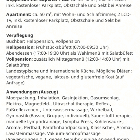
inkl. kostenloser Parkplatz, Obstschale und Sekt bei Anreise
Apartment:
ca. 50 m², mit Wohn- und Schlafzimmer, 2 LCD-
TV, inkl. kostenloser Parkplatz, Obstschale und Sekt bei
Anreise
Verpflegung
Buchbar: Halbpension, Vollpension
Halbpension
:
Frühstücksbüfett (07:00-09:30 Uhr),
Abendessen (17:00-19:30 Uhr) als Wahlmenü mit Salatbüfett
Vollpension:
zusätzlich Mittagsmenü (12:00-14:00 Uhr) mit
Salatbüfett
Landestypische und internationale Küche. Mögliche Diäten:
vegetarische, vegane, laktose- und glutenfreie Kost (auf
Anfrage).
Anwendungen (Auszug)
Moorpackung, Inhalation, Gasinjektion, Gasumschlag,
Elektro-, Magnetfeld-, Ultraschalltherapie, Reflex-,
Fußreflexzonen-, Unterwassermassage, Wirbelbad,
Gymnastik (Bassin, Gruppe, individuell), Sauerstofftherapie,
manuelle Lymphdrainage, Lympha Press, Kohlensäure-,
Aroma-, Perlbad, Paraffinhandpackung, Klassische-, Aroma-,
Lavasteinmassage, Vakuum-Schröpfmassage
(Anwendungen z. T. gegen Gebühr / einige Anwendungen