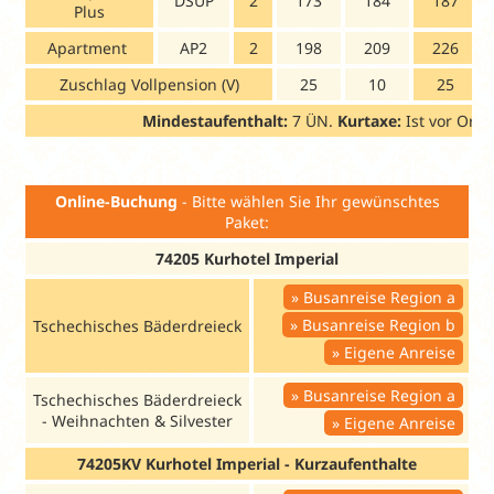
DSUP
2
173
184
187
Plus
Apartment
AP2
2
198
209
226
Zuschlag Vollpension (V)
25
10
25
Mindestaufenthalt:
7 ÜN.
Kurtaxe:
Ist vor Ort 
Online-Buchung
- Bitte wählen Sie Ihr gewünschtes
Paket:
74205 Kurhotel Imperial
Busanreise Region a
Busanreise Region b
Tschechisches Bäderdreieck
Eigene Anreise
Busanreise Region a
Tschechisches Bäderdreieck
- Weihnachten & Silvester
Eigene Anreise
74205KV Kurhotel Imperial - Kurzaufenthalte