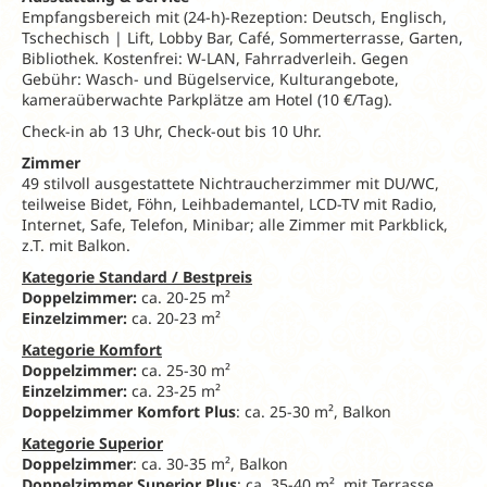
Empfangsbereich mit (24-h)-Rezeption: Deutsch, Englisch,
Tschechisch | Lift, Lobby Bar, Café, Sommerterrasse, Garten,
Bibliothek. Kostenfrei: W-LAN, Fahrradverleih. Gegen
Gebühr: Wasch- und Bügelservice, Kulturangebote,
kameraüberwachte Parkplätze am Hotel (10 €/Tag).
Check-in ab 13 Uhr, Check-out bis 10 Uhr.
Zimmer
49 stilvoll ausgestattete Nichtraucherzimmer mit DU/WC,
teilweise Bidet, Föhn, Leihbademantel, LCD-TV mit Radio,
Internet, Safe, Telefon, Minibar; alle Zimmer mit Parkblick,
z.T. mit Balkon.
Kategorie Standard / Bestpreis
Doppelzimmer:
ca. 20-25 m²
Einzelzimmer:
ca. 20-23 m²
Kategorie Komfort
Doppelzimmer:
ca. 25-30 m²
Einzelzimmer:
ca. 23-25 m²
Doppelzimmer Komfort Plus
: ca. 25-30 m², Balkon
Kategorie Superior
Doppelzimmer
: ca. 30-35 m², Balkon
Doppelzimmer Superior Plus
: ca. 35-40 m², mit Terrasse,