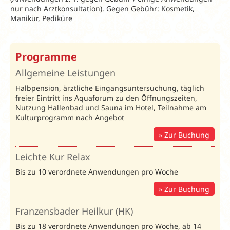
nur nach Arztkonsultation). Gegen Gebühr: Kosmetik,
Manikür, Pediküre
Programme
Spartipp und Frühbucher 2026
Allgemeine Leistungen
Spartipp
Halbpension, ärztliche Eingangsuntersuchung, täglich
14 =
freier Eintritt ins Aquaforum zu den Öffnungszeiten,
12
und
21 =
Nutzung Hallenbad und Sauna im Hotel, Teilnahme am
19
in der
Kulturprogramm nach Angebot
Volkskuren
Preistabelle
bereits
Zur Buchung
berücksichtigt
Leichte Kur Relax
168 € Rabatt
Heilkur
pro Person ab
Bis zu 10 verordnete Anwendungen pro Woche
21 ÜN
Zur Buchung
Bei Anreise
am Sonntag
Franzensbader Heilkur (HK)
Kurzaufenthalt
gibt es 1
Vital
Bis zu 18 verordnete Anwendungen pro Woche, ab 14
zusätzliche