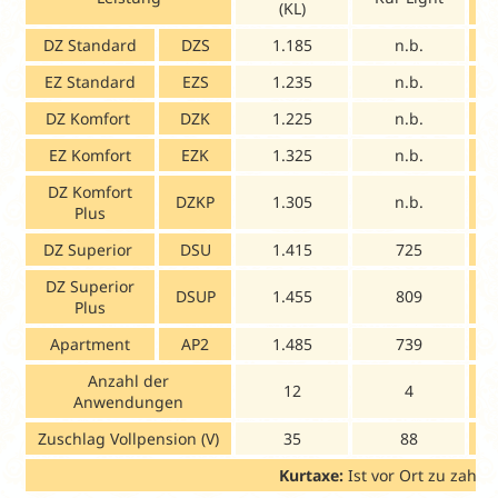
(KL)
DZ Standard
DZS
1.185
n.b.
EZ Standard
EZS
1.235
n.b.
DZ Komfort
DZK
1.225
n.b.
EZ Komfort
EZK
1.325
n.b.
DZ Komfort
DZKP
1.305
n.b.
Plus
DZ Superior
DSU
1.415
725
DZ Superior
DSUP
1.455
809
Plus
Apartment
AP2
1.485
739
Anzahl der
12
4
Anwendungen
Zuschlag Vollpension (V)
35
88
Kurtaxe:
Ist vor Ort zu zahlen