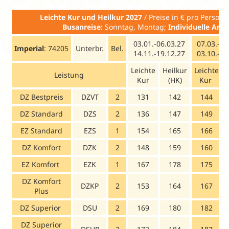
Leichte Kur und Heilkur 2027
/ Preise in € pro Pe
Busanreise:
Sonntag, Montag;
Individuelle Anre
03.01.-06.03.27
07.03.-08
Imperial
: 74205
Unterbr.
Bel.
14.11.-19.12.27
03.10.-13
Leichte
Heilkur
Leichte
Leistung
Kur
(HK)
Kur
DZ Bestpreis
DZVT
2
131
142
144
DZ Standard
DZS
2
136
147
149
EZ Standard
EZS
1
154
165
166
DZ Komfort
DZK
2
148
159
160
EZ Komfort
EZK
1
167
178
175
DZ Komfort
DZKP
2
153
164
167
Plus
DZ Superior
DSU
2
169
180
182
DZ Superior