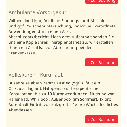
Zur Buchung
02.08.-30.08.27
VP
Light im Preis
Ambulante Vorsorgekur
inklusive
Vollpension Light, ärztliche Eingangs- und Abschluss-
FRÜHBUCHER
und ggf. Zwischenuntersuchung, individuell verordnete
Anwendungen durch einen Arzt,
3% Rabatt
bei
Abschlussarztbericht. Nach dem Aufenthalt senden Sie
Buchung bis
uns eine Kopie Ihres Therapienplanes zu, wir erstellen
17.08.2026
Ihnen ein Zertifikat zur Abrechnung bei der
Krankenkasse.
Zur Buchung
Kurprogramme 2026
/ Preise in € pro 
Volkskuren - Kururlaub
Reza:
04.01.-28.02.26
Unterbr.
Bel.
74216D/74216AM
08.11.-13.12.26
Busanreise ab/an Zentralzustieg (ggflls. fällt ein
Ortszuschlag an), Halbpension, therapeutische
Komplexe
Intensive
Konsultation, bis zu 10 Kuranwendungen, Nutzung von
Heilkur
Heilkur
Vor
Hallenbad, Whirlpool, Außenpool (im Sommer), 1x pro
(HK)
(IH)
Leistung
Aufenthalt Eintritt zur Salzgrotte, 1x pro Woche festliches
1
Abendessen
pro ÜN
pro ÜN
Ü
Zur Buchung
DZ Standard
DZS
2
82
90
1.2