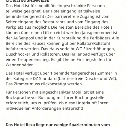
MOBILITÄTSHINWEISE
Das Hotel ist für mobilitätseingeschränkte Personen
teilweise geeignet. Der Hoteleingang ist teilweise
behindertengerecht (Der barrierefreie Zugang ist vom
Seiteneingang des Restaurants und vom Eingang des
Parkplatz aus möglich). Die meisten Bereiche des Hotels
können über einen Lift erreicht werden (ausgenommen ist
der Außenpool und in der Kurabteilung die Perlbäder). Alle
Bereiche des Hauses können gut per Rollator/Rollstuhl
befahren werden. Das Haus verleiht WC-Sitzerhöhungen,
Duschhocker und Rollatoren. Das Hallenbad verfügt über
einen Treppeneinstieg. Es gibt keine Einstiegshilfen für
Wannenbäder.
Das Hotel verfügt über 1 behindertengerechtes Zimmer in
der Kategorie DZ Standard (barrierefreie Dusche und WC).
Das Zimmer muss rückbestätigt werden.
Für Personen mit eingeschränkter Mobilität ist eine
Rücksprache vor Buchung mit Ihrer Buchungsstelle
erforderlich, um zu prüfen, ob diese Unterkunft Ihren
individuellen Anforderungen entspricht!
Das Hotel Reza liegt nur wenige Spazierminuten vom