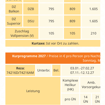
DZ
DZB
795
809
1.605
Balkon
DZ
DSU
795
809
1.605
Superior
Zuschlag
105
105
210
Vollpension (V)
Kurtaxe:
Ist vor Ort zu zahlen.
Kurprogramme 2027
/ Preise in € pro Pers
Sonntag, Mon
Reza:
03.01.-27.02.27
Unterbr.
Bel.
74216D/74216AM
07.11.-12.12.27
Komplexe
Amb.
Heilkur
Vorsorgekur
(HK)
Leistung
14
21
pro ÜN
ÜN
ÜN