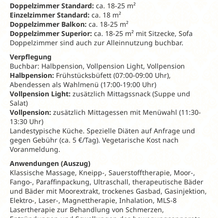
Doppelzimmer Standard:
ca. 18-25 m²
Einzelzimmer Standard:
ca. 18 m²
Doppelzimmer Balkon:
ca. 18-25 m²
Doppelzimmer Superior:
ca. 18-25 m² mit Sitzecke, Sofa
Doppelzimmer sind auch zur Alleinnutzung buchbar.
Verpflegung
Buchbar: Halbpension, Vollpension Light, Vollpension
Halbpension:
Frühstücksbüfett (07:00-09:00 Uhr),
Abendessen als Wahlmenü (17:00-19:00 Uhr)
Vollpension Light
:
zusätzlich Mittagssnack (Suppe und
Salat)
Vollpension:
zusätzlich Mittagessen mit Menüwahl (11:30-
13:30 Uhr)
Landestypische Küche. Spezielle Diäten auf Anfrage und
gegen Gebühr (ca. 5 €/Tag). Vegetarische Kost nach
Voranmeldung.
Anwendungen (Auszug)
Klassische Massage, Kneipp-, Sauerstofftherapie, Moor-,
Fango-, Paraffinpackung, Ultraschall, therapeutische Bäder
und Bäder mit Moorextrakt, trockenes Gasbad, Gasinjektion,
Elektro-, Laser-, Magnettherapie, Inhalation, MLS-8
Lasertherapie zur Behandlung von Schmerzen,