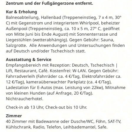
Zentrum und der Fußgängerzone entfernt.
Kur & Erholung
Balneoabteilung, Hallenbad (Treppeneinstieg, 7 x 4 m, 30°
C) mit Gegenstrom und integriertem Whirlpool, beheizter
Außenpool (Treppeneinstieg, ca. 10 x 5 m, 27° C, geöffnet
von Mitte Juni bis Ende August) mit Sonnenterrasse und
Liegestühlen (wetterabhängig). Gegen Gebühr: Sauna,
Salzgrotte. Alle Anwendungen und Untersuchungen finden
auf Deutsch und/oder Tschechisch statt.
Ausstattung & Service
Empfangsbereich mit Rezeption: Deutsch, Tschechisch |
Lift, Restaurant, Café. Kostenfrei: W-LAN. Gegen Gebühr:
Fahrradverleih (Fahrräder ca. 4 €/Tag, Elektrofahrräder ca.
12 €/Tag), kameraüberwachter Parkplatz (ca. 4 €/Tag),
Ladestation für E-Autos (max. Leistung von 22kw), Mitnahme
von kleinen Hunden (auf Anfrage, 20 €/Tag).
Nichtraucherhotel.
Check-in ab 13 Uhr, Check-out bis 10 Uhr.
Zimmer
40 Zimmer mit Badewanne oder Dusche/WC, Föhn, SAT-TV,
Kühlschrank, Radio, Telefon, Leihbademantel, Safe.