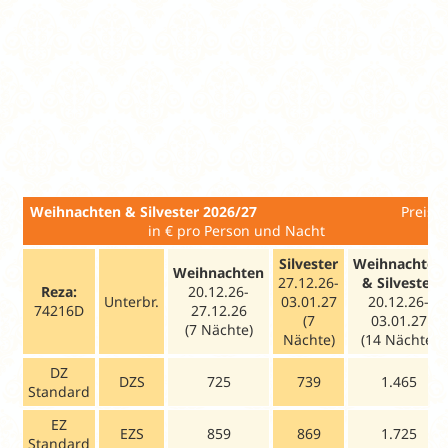
DZ
DZB
2
759
669
84
Balkon
DZ
DSU
2
759
669
84
Superior
Zuschlag Vollpension (V)
105
105
10
Mindestaufenthalt:
7 ÜN.
Kurtaxe
: Ist vor Ort zu zahlen.
Ab
Weihnachten & Silvester 2026/27
Preise
in € pro Person und Nacht
Silvester
Weihnachten
Weihnachten
27.12.26-
& Silvester
Reza:
20.12.26-
Unterbr.
03.01.27
20.12.26-
74216D
27.12.26
(7
03.01.27
(7 Nächte)
Nächte)
(14 Nächte)
DZ
DZS
725
739
1.465
Standard
EZ
EZS
859
869
1.725
Standard