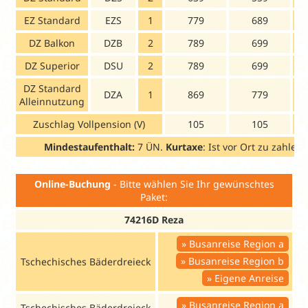
EZ Standard
EZS
1
779
689
DZ Balkon
DZB
2
789
699
DZ Superior
DSU
2
789
699
DZ Standard
DZA
1
869
779
Alleinnutzung
Zuschlag Vollpension (V)
105
105
Mindestaufenthalt:
7 ÜN.
Kurtaxe
: Ist vor Ort zu zahlen.
Online-Buchung
- Bitte wählen Sie Ihr gewünschtes
Paket:
74216D Reza
Busanreise Region a
Busanreise Region b
Tschechisches Bäderdreieck
Eigene Anreise
Busanreise Region a
Tschechisches Bäderdreieck