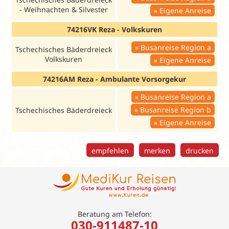
- Weihnachten & Silvester
Eigene Anreise
74216VK Reza - Volkskuren
Busanreise Region a
Tschechisches Bäderdreieck
Volkskuren
Eigene Anreise
74216AM Reza - Ambulante Vorsorgekur
Busanreise Region a
Busanreise Region b
Tschechisches Bäderdreieck
Eigene Anreise
empfehlen
merken
drucken
Beratung am Telefon:
030-911487-10