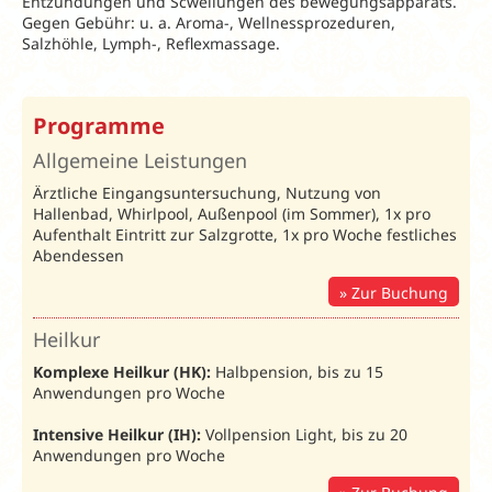
Entzündungen und Scwellungen des bewegungsapparats.
Gegen Gebühr: u. a. Aroma-, Wellnessprozeduren,
Salzhöhle, Lymph-, Reflexmassage.
Bonus und
Programme
Frühbucher 2026
Allgemeine Leistungen
BONUS
Ärztliche Eingangsuntersuchung, Nutzung von
im
Hallenbad, Whirlpool, Außenpool (im Sommer), 1x pro
Reisezeitraum
Aufenthalt Eintritt zur Salzgrotte, 1x pro Woche festliches
19.04.-10.05.
und
Abendessen
02.08.-30.08.
VP
Light im Preis
Zur Buchung
inklusive
Heilkur
Komplexe Heilkur (HK):
Halbpension, bis zu 15
Bonus und
Anwendungen pro Woche
Frühbucher 2027
BONUS
Intensive Heilkur (IH):
Vollpension Light, bis zu 20
Anwendungen pro Woche
im Reisezeitraum
19.04.-10.05.27
und