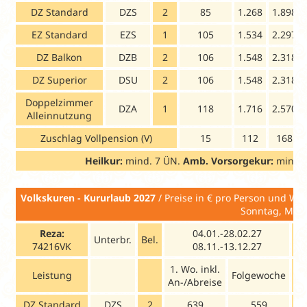
DZ Standard
DZS
2
85
1.268
1.898
EZ Standard
EZS
1
105
1.534
2.297
DZ Balkon
DZB
2
106
1.548
2.318
DZ Superior
DSU
2
106
1.548
2.318
Doppelzimmer
DZA
1
118
1.716
2.570
Alleinnutzung
Zuschlag Vollpension (V)
15
112
168
Heilkur:
mind.
7 ÜN.
Amb. Vorsorgekur:
mind. 
Volkskuren - Kururlaub 2027
/ Preise in € pro Pe
Sonntag, Mon
Reza:
04.01.-28.02.27
Unterbr.
Bel.
74216VK
08.11.-13.12.27
1. Wo. inkl.
1.
Leistung
Folgewoche
An-/Abreise
An
DZ Standard
DZS
2
639
559