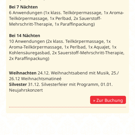
DZ Balkon
DZP
2
88
1.240
1.856
122
Plus
Bei 7 Nächten
6 Anwendungen (1x klass. Teilkörpermassage, 1x Aroma-
DZ Lux
DLX
2
112
1.576
2.360
127
Teilkörpermassage, 1x Perlbad, 2x Sauerstoff-
Mehrschritt-Therapie, 1x Paraffinpackung)
DZ Lux A
DLXA
2
122
1.716
2.570
155
Bei 14 Nächten
Zuschlag Superior Heilkur
n.b.
n.b.
n.b.
5
10 Anwendungen (2x klass. Teilkörpermassage, 1x
Zuschlag Vollpension (VP)
18
252
378
18
Aroma-Teilkörpermassage, 1x Perlbad, 1x AquaJet, 1x
Kohlensäuregasbad, 2x Sauerstoff-Mehrschritt-Therapie,
Heilkur:
mind. 7 ÜN.
Amb. Vorsorgekur:
mind. 14 ÜN.
Kurtax
2x Paraffinpackung)
zu zahlen. Weitere Zimmerarten und Programme sind auf
buchbar.
Bitte beachten Sie:
Die angegebenen Preise sind var
Weihnachten
24.12. Weihnachtsabend mit Musik, 25./
(Stand 10/25). Bei Buchung ist eine tagesaktuelle Prüfung er
26.12 Weihnachtsmatineé
Silvester
31.12. Silvesterfeier mit Programm, 01.01.
Weihnachten & Silvester 2026/27
Neujahrskonzert
Preise € pro Person und
Zur Buchung
Aufenthalt
Silvester
Weihnachte
Weihnachten
27.12.26-
& Silveste
Richmond:
20.12.26-
03.01.27
Unterbr.
20.12.26-
74307
27.12.26
(7
03.01.27
(7 Nächte)
Nächte)