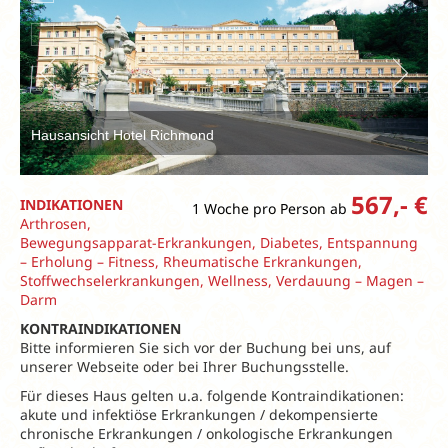
Hausansicht Hotel Richmond
567,- €
INDIKATIONEN
1 Woche pro Person ab
Arthrosen,
Bewegungsapparat-Erkrankungen, Diabetes, Entspannung
– Erholung – Fitness, Rheumatische Erkrankungen,
Stoffwechselerkrankungen, Wellness, Verdauung – Magen –
Darm
KONTRAINDIKATIONEN
Bitte informieren Sie sich vor der Buchung bei uns, auf
unserer Webseite oder bei Ihrer Buchungsstelle.
Für dieses Haus gelten u.a. folgende Kontraindikationen:
akute und infektiöse Erkrankungen / dekompensierte
chronische Erkrankungen / onkologische Erkrankungen