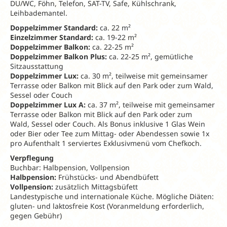
DU/WC, Föhn, Telefon, SAT-TV, Safe, Kühlschrank,
Leihbademantel.
Doppelzimmer Standard:
ca. 22 m²
Einzelzimmer Standard:
ca. 19-22 m²
Doppelzimmer Balkon:
ca. 22-25 m²
Doppelzimmer Balkon Plus:
ca. 22-25 m², gemütliche
Sitzausstattung
Doppelzimmer Lux:
ca. 30 m², teilweise mit gemeinsamer
Terrasse oder Balkon mit Blick auf den Park oder zum Wald,
Sessel oder Couch
Doppelzimmer Lux A:
ca. 37 m², teilweise mit gemeinsamer
Terrasse oder Balkon mit Blick auf den Park oder zum
Wald, Sessel oder Couch. Als Bonus inklusive 1 Glas Wein
oder Bier oder Tee zum Mittag- oder Abendessen sowie 1x
pro Aufenthalt 1 serviertes Exklusivmenü vom Chefkoch.
Verpflegung
Buchbar: Halbpension, Vollpension
Halbpension:
Frühstücks- und Abendbüfett
Vollpension:
zusätzlich Mittagsbüfett
Landestypische und internationale Küche. Mögliche Diäten:
gluten- und laktosfreie Kost (Voranmeldung erforderlich,
gegen Gebühr)