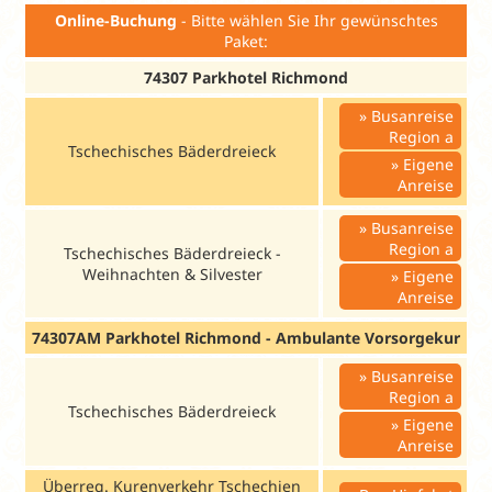
Online-Buchung
- Bitte wählen Sie Ihr gewünschtes
Paket:
74307 Parkhotel Richmond
Busanreise
Region a
Tschechisches Bäderdreieck
Eigene
Anreise
Busanreise
Region a
Tschechisches Bäderdreieck -
Weihnachten & Silvester
Eigene
Anreise
74307AM Parkhotel Richmond - Ambulante Vorsorgekur
Busanreise
Region a
Tschechisches Bäderdreieck
Eigene
Anreise
Überreg. Kurenverkehr Tschechien