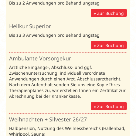
Bis zu 2 Anwendungen pro Behandlungstag
24.10.-31.10.26
und
Zur Buchung
22.11.-22.12.26
Heilkur Superior
Kurprogramme 2026
/ Preise in € pro Person und Nacht / 
Bis zu 3 Anwendungen pro Behandlungstag
Anreisetag:
Sonntag
Zur Buchung
Richmond:
Unterbr.
Bel.
04.01.-14.03.26
15.03
74307
Ambulante Vorsorgekur
Amb.
Heilkur
Heilkur
Ärztliche Eingangs-, Abschluss- und ggf.
Vorsorgekur
Zwischenuntersuchung, individuell verordnete
Leistung
Anwendungen durch einen Arzt, Abschlussarztbericht.
pro
14
21
pro
Nach dem Aufenthalt senden Sie uns eine Kopie Ihres
Nacht
ÜN
ÜN
Nacht
Therapienplanes zu, wir erstellen Ihnen ein Zertifikat zur
DZ
Abrechnung bei der Krankenkasse.
DZS
2
81
1.142
1.709
103
Standard
Zur Buchung
EZ
EZS
1
120
1.688
2.528
175
Standard
Weihnachten + Silvester 26/27
DZ Balkon
DZB
2
85
1.198
1.793
110
Halbpension, Nutzung des Wellnessbereichs (Hallenbad,
Whirlpool, Sauna)