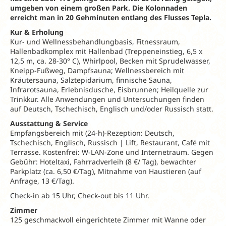
umgeben von einem großen Park. Die Kolonnaden
erreicht man in 20 Gehminuten entlang des Flusses Tepla.
Kur & Erholung
Kur- und Wellnessbehandlungbasis, Fitnessraum,
Hallenbadkomplex mit Hallenbad (Treppeneinstieg, 6,5 x
12,5 m, ca. 28-30° C), Whirlpool, Becken mit Sprudelwasser,
Kneipp-Fußweg, Dampfsauna; Wellnessbereich mit
Kräutersauna, Salztepidarium, finnische Sauna,
Infrarotsauna, Erlebnisdusche, Eisbrunnen; Heilquelle zur
Trinkkur. Alle Anwendungen und Untersuchungen finden
auf Deutsch, Tschechisch, Englisch und/oder Russisch statt.
Ausstattung & Service
Empfangsbereich mit (24-h)-Rezeption: Deutsch,
Tschechisch, Englisch, Russisch | Lift, Restaurant, Café mit
Terrasse. Kostenfrei: W-LAN-Zone und Internetraum. Gegen
Gebühr: Hoteltaxi, Fahrradverleih (8 €/ Tag), bewachter
Parkplatz (ca. 6,50 €/Tag), Mitnahme von Haustieren (auf
Anfrage, 13 €/Tag).
Check-in ab 15 Uhr, Check-out bis 11 Uhr.
Zimmer
125 geschmackvoll eingerichtete Zimmer mit Wanne oder