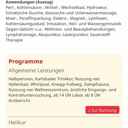
Anwendungen (Auszug)
Perl-, Kohlensäure-, Wirbel-, Wechselbad, Hydroxeur,
Schottische Dusche, klassische und Unterwassermassage,
Moor-, Paraffinpackung, Elektro-, Magnet-, Lymfoven,
Kohlensäuregasbad, Inhalation, Heil- und Wassergymnastik
Gegen Gebühr u.a.: Wellness- und Beautybehandlungen,
Lymphdrainage, Akupunktur, Laserpunktur, Sauerstoff-
Therapie
Frühbucher und
Programme
Sonderangebote
Allgemeine Leistungen
2026
Halbpension, Karlsbader Trinkkur, Nutzung von
5% Rabatt
bei
Hallenbad, Whirlpool, Kneipp-Fußweg, Dampfsauna,
Buchung bis 15
Nutzung von Wellnesszentrum, ärztliche Eingangs- und
Tage vor Anreise
Kontrolluntersuchung, ab 14 ÜN Labor, ab 8 ÜN
im
Arztbericht
Reisezeitraum
15.03.-20.12.26
Zur Buchung
15% Rabatt
für
Reisen im
Heilkur
Zeitraum