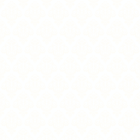
(14 Nächte
DZ
DZS
699
809
1.455
Standard
EZ
EZS
909
1.019
1.869
Standard
DZ Balkon
DZB
735
849
1.529
DZ Balkon
DZP
759
869
1.569
Plus
DZ Lux
DLX
875
985
1.799
DZ Lux A
DLXA
945
1.055
1.945
Zuschlag Vollpension
129
129
258
(V)
Kurtaxe:
Ist vor Ort zu zahlen.
Bitte beachten Sie:
Die
angegebenen Preise sind variable Preise. Bei Buchung ist ein
tagesaktuelle Prüfung erforderlich.