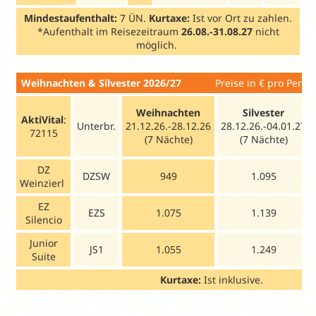
Mindestaufenthalt:
7 ÜN.
Kurtaxe:
Ist vor Ort zu zahlen.
*Aufenthalt im Reisezeitraum
26.08.-31.08.27
nicht
möglich.
Weihnachten & Silvester 2026/27
Preise in € pro Person
Weihnachten
Silvester
AktiVital
:
Unterbr.
21.12.26.-28.12.26
28.12.26.-04.01.27
72115
(7 Nächte)
(7 Nächte)
DZ
DZSW
949
1.095
Weinzierl
EZ
EZS
1.075
1.139
Silencio
Junior
JS1
1.055
1.249
Suite
Kurtaxe:
Ist inklusive.