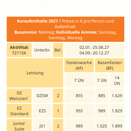
möglich.
Kuraufenthalte 2027 /
Preise in € pro Person und
Aufenthalt
Busanreise:
Montag
; Individuelle Anreise:
Samstag,
Sonntag, Montag
AktiVital:
02.01.-25.08.27
Unterbr.
Bel.
72115K
04.09.-20.12.27
Fastenwoche
Basenfasten
(AF)
(BF)
Leistung
14
7 ÜN
7 ÜN
ÜN
DZ
DZSW
2
855
885
1.629
Weinzierl
EZ
EZS
1
955
989
1.829
Standard
Junior
JS1
2
989
1.025
1.899
Suite