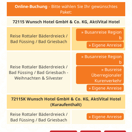
Online-Buchung
- Bitte wählen Sie Ihr gewünschtes
Paket:
72115 Wunsch Hotel GmbH & Co. KG, AktiVital Hotel
Busanreise Region
Reise Rottaler Bäderdreieck /
b
Bad Füssing / Bad Griesbach
Eigene Anreise
Busanreise Region
b
Reise Rottaler Bäderdreieck /
Busreise
Bad Füssing / Bad Griesbach -
Überregionaler
Weihnachten & Silvester
Kurenverkehr
Eigene Anreise
72115K Wunsch Hotel GmbH & Co. KG, AktiVital Hotel
(Kuraufenthalt)
Reise Rottaler Bäderdreieck /
Eigene Anreise
Bad Füssing / Bad Griesbach