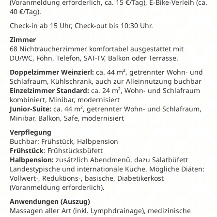
(Voranmeldung erforderlich, ca. 15 €/Tag), E-Bike-Verleih (ca.
40 €/Tag).
Check-in ab 15 Uhr, Check-out bis 10:30 Uhr.
Zimmer
68 Nichtraucherzimmer komfortabel ausgestattet mit
DU/WC, Föhn, Telefon, SAT-TV, Balkon oder Terrasse.
Doppelzimmer Weinzierl:
ca. 44 m², getrennter Wohn- und
Schlafraum, Kühlschrank, auch zur Alleinnutzung buchbar
Einzelzimmer Standard:
ca. 24 m², Wohn- und Schlafraum
kombiniert, Minibar, modernisiert
Junior-Suite:
ca. 44 m², getrennter Wohn- und Schlafraum,
Minibar, Balkon, Safe, modernisiert
Verpflegung
Buchbar: Frühstück, Halbpension
Frühstück
: Frühstücksbüfett
Halbpension:
zusätzlich Abendmenü, dazu Salatbüfett
Landestypische und internationale Küche. Mögliche Diäten:
Vollwert-, Reduktions-, basische, Diabetikerkost
(Voranmeldung erforderlich).
Anwendungen (Auszug)
Massagen aller Art (inkl. Lymphdrainage), medizinische