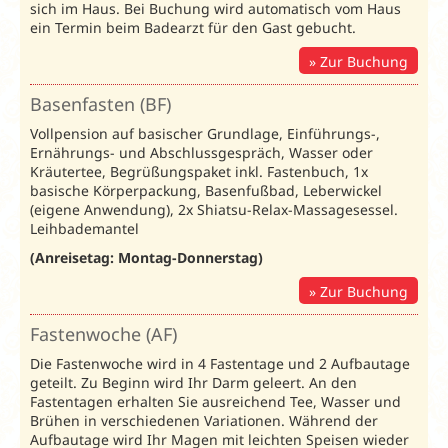
17.08.26
sich im Haus. Bei Buchung wird automatisch vom Haus
ein Termin beim Badearzt für den Gast gebucht.
Erholung / Amb. Vorsorgekur 2026
/ Preise in € pro Person
Zur Buchung
und Nacht
Busanreise:
Montag;
Individuelle Anreise:
täglich
Basenfasten (BF)
02.01.-03.01.26
Vollpension auf basischer Grundlage, Einführungs-,
05.01.-07.02.26
AktiVital:
08.02.-21.02.26
Ernährungs- und Abschlussgespräch, Wasser oder
Unterbr.
Bel.
22.02.-28.02.26
72115
01.03.-27.08.26*
Kräutertee, Begrüßungspaket inkl. Fastenbuch, 1x
08.11.-20.12.26
01.09.-07.11.26
basische Körperpackung, Basenfußbad, Leberwickel
(eigene Anwendung), 2x Shiatsu-Relax-Massagesessel.
DZ
DZSW
2
53
56
Leihbademantel
Weinzierl
(Anreisetag: Montag-Donnerstag)
EZ
EZS
1
56
61
Standard
Zur Buchung
Junior
JS1
2
64
68
Fastenwoche (AF)
Suite
Die Fastenwoche wird in 4 Fastentage und 2 Aufbautage
Zuschlag Halbpension (H)
34
34
geteilt. Zu Beginn wird Ihr Darm geleert. An den
Fastentagen erhalten Sie ausreichend Tee, Wasser und
Erholung:
mind. 7 ÜN.
Amb. Vorsorgekur:
mind. 21
Brühen in verschiedenen Variationen. Während der
ÜN.
Kurtaxe:
Ist vor Ort zu zahlen.
Aufbautage wird Ihr Magen mit leichten Speisen wieder
*Aufenthalt im Reisezeitraum
27.08.-31.08.26
nicht möglich.