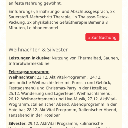
an feste Nahrung gewöhnt.
Einführungs-, Ernährungs- und Abschlussgespräch, 3x
Erholung 2027
/ Preise in € pro Person und Nac
Sauerstoff-Mehrschritt Therapie, 1x Thalasso-Detox-
Busanreise:
Montag;
Individuelle Anreise:
täglic
Packung, 3x physikalische Gefäßtherapie Bemer à 8
Minuten, Leihbademantel
02.01.-31.01.27
01.02.-09.02.27
AktiVital:
10.02.-14.03.27
Unterbr.
Bel.
Zur Buchung
15.03.-03.04.27
72115
04.04.-30.04.27
17.10.-05.11.27
06.11.-22.12.27
Weihnachten & Silvester
DZ
DZSW
2
54
58
Leistungen inklusive:
Nutzung von Thermalbad, Saunen,
Weinzierl
Infrarotwärmekabine
EZ
Feiertagsprogramm:
EZS
1
58
61
Standard
Weihnachten:
23.12. AktiVital-Programm, 24.12.
besinnliche Weihnachtsfeier mit Punsch und Gebäck,
Junior
JS1
2
65
69
Festtagsmenü und Christmas-Party in der Hotelbar,
Suite
25.12. Wanderung und Lagerfeuer, Weihnachtsmenü,
26.12. Weihnachtsmenü und Live-Musik, 27.12. AktiVital-
Zuschlag Halbpension (H)
35
35
Programm, Italienischer Abend, Abendprogramm in der
M
ind. 7 ÜN.
Kurtaxe:
Ist vor Ort zu zahlen.
Hotelbar, 28.12. AktiVital Programm, Italienischer Abend,
*Aufenthalt im Reisezeitraum
26.08.-30.08.27
nicht
Tanzabend in der Hotelbar
möglich.
Silvester:
29.12. AktiVital Programm, kulinarische