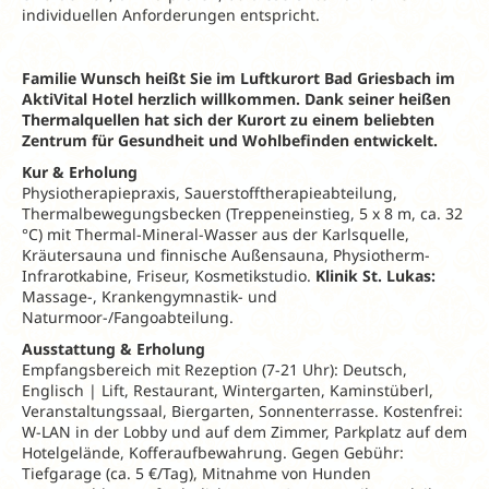
individuellen Anforderungen entspricht.
Familie Wunsch heißt Sie im Luftkurort Bad Griesbach im
AktiVital Hotel herzlich willkommen. Dank seiner heißen
Thermalquellen hat sich der Kurort zu einem beliebten
Zentrum für Gesundheit und Wohlbefinden entwickelt.
Kur & Erholung
Physiotherapiepraxis, Sauerstofftherapieabteilung,
Thermalbewegungsbecken (Treppeneinstieg, 5 x 8 m, ca. 32
°C) mit Thermal-Mineral-Wasser aus der Karlsquelle,
Kräutersauna und finnische Außensauna, Physiotherm-
Infrarotkabine, Friseur, Kosmetikstudio.
Klinik St. Lukas:
Massage-, Krankengymnastik- und
Naturmoor-/Fangoabteilung.
Ausstattung & Erholung
Empfangsbereich mit Rezeption (7-21 Uhr): Deutsch,
Englisch | Lift, Restaurant, Wintergarten, Kaminstüberl,
Veranstaltungssaal, Biergarten, Sonnenterrasse. Kostenfrei:
W-LAN in der Lobby und auf dem Zimmer, Parkplatz auf dem
Hotelgelände, Kofferaufbewahrung. Gegen Gebühr:
Tiefgarage (ca. 5 €/Tag), Mitnahme von Hunden