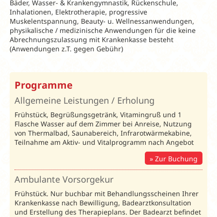
Bäder, Wasser- & Krankengymnastik, Rückenschule,
Inhalationen, Elektrotherapie, progressive
Muskelentspannung, Beauty- u. Wellnessanwendungen,
physikalische / medizinische Anwendungen für die keine
Abrechnungszulassung mit Krankenkasse besteht
(Anwendungen z.T. gegen Gebühr)
Spartipp und Frühbucher
Programme
2026
Allgemeine Leistungen / Erholung
SPARTIPP
Frühstück, Begrüßungsgetränk, Vitamingruß und 1
14 =
Flasche Wasser auf dem Zimmer bei Anreise, Nutzung
13
und
21
von Thermalbad, Saunabereich, Infrarotwärmekabine,
Erholung
= 19
gilt
Teilnahme am Aktiv- und Vitalprogramm nach Angebot
ganzjährig
Zur Buchung
FRÜHBUCHER
Ambulante Vorsorgekur
3% Rabatt
bei
Frühstück. Nur buchbar mit Behandlungsscheinen Ihrer
Weihnachten
Buchung
Krankenkasse nach Bewilligung, Badearztkonsultation
& Silvester
bis
und Erstellung des Therapieplans. Der Badearzt befindet