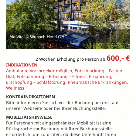
AktiVital © Wunsch Hotel OHG
600,- €
2 Wochen Erholung pro Person ab
INDIKATIONEN
Ambulante Vorsorgekur möglich, Entschlackung – Fasten –
Diät, Entspannung – Erholung – Fitness, Ernährung,
Erschöpfung – Schlafstörung, Rheumatische Erkrankungen,
Wellness
KONTRAINDIKATIONEN
Bitte informieren Sie sich vor der Buchung bei uns, auf
unserer Webseite oder bei Ihrer Buchungsstelle.
MOBILITÄTSHINWEISE
Für Personen mit eingeschränkter Mobilität ist eine
Rücksprache vor Buchung mit Ihrer Buchungsstelle
erforderlich, um zu prüfen, ob diese Unterkunft Ihren