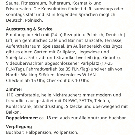
Sauna, Fitnessraum, Ruheraum, Kosmetik- und
Friseursalon. Die Konsultation findet i.d. R. samstags oder
sonntags statt und ist in folgenden Sprachen möglich:
Deutsch, Polnisch.
Ausstattung & Service
Empfangsbereich mit (24-h)-Rezeption: Polnisch, Deutsch |
Lift, ein gemütliches Café und Bar mit Tanzcafé, Terrasse,
Aufenthaltsraum, Speisesaal. Im Außenbereich des Bryza
gibt es einen Garten mit Grillplatz, Liegewiese und
Spielplatz. Fahrrad- und Strandkorbverleih (gg. Gebühr).
Videoüberwachter, abgeschlossener Parkplatz (17-25
PLN/Tag), Fahrradtverlieh (ca.35 PLN/Tag) und verleih von
Nordic-Walking-Stöcken. Kostenloses W-LAN.
Check-in ab 15 Uhr, Check-out bis 10 Uhr.
Zimmer
110 komfortable, helle Nichtraucherzimmer modern und
freundlich ausgestattet mit DU/WC, SAT-TV, Telefon,
Kühlschrank, Strandrüstung, Sitzecke und überwiegend mit
Balkon.
Doppelzimmer:
ca. 18 m², auch zur Alleinnutzung buchbar.
Verpflegung
Buchbar: Halbpension, Vollpension.