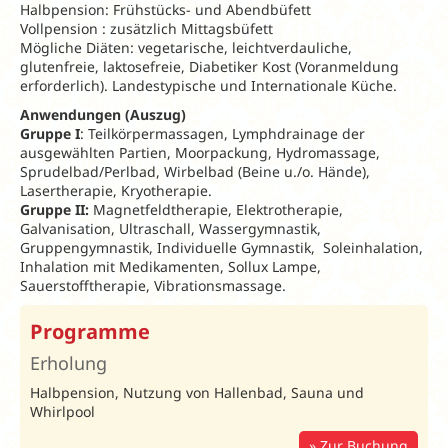
Halbpension: Frühstücks- und Abendbüfett
Vollpension : zusätzlich Mittagsbüfett
Mögliche Diäten: vegetarische, leichtverdauliche,
glutenfreie, laktosefreie, Diabetiker Kost (Voranmeldung
erforderlich). Landestypische und Internationale Küche.
Anwendungen (Auszug)
Gruppe I
: Teilkörpermassagen, Lymphdrainage der
ausgewählten Partien, Moorpackung, Hydromassage,
Sprudelbad/Perlbad, Wirbelbad (Beine u./o. Hände),
Lasertherapie, Kryotherapie.
Gruppe II:
Magnetfeldtherapie, Elektrotherapie,
Galvanisation, Ultraschall, Wassergymnastik,
Gruppengymnastik, Individuelle Gymnastik, Soleinhalation,
Inhalation mit Medikamenten, Sollux Lampe,
Sauerstofftherapie, Vibrationsmassage.
Spartipp
Programme
2026
Erholung
Teilweise
Halbpension, Nutzung von Hallenbad, Sauna und
kein
EZ-
Whirlpool
Zuschlag!
Zur Buchung