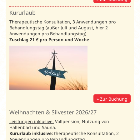
Frühbucher
Weihnachten
Kururlaub
& Silvester
Therapeutische Konsultation, 3 Anwendungen pro
Behandlungstag (außer Juli und August, hier 2
Bei Buchung
Anwendungen pro Behandlungstag).
bis 17.08.26:
Zuschlag 21 € pro Person und Woche
Ab 14
Nächte:
5%
Rabatt
Ab 7 Nächte:
3% Rabatt
Erholung
/ Prei
Zur Buchung
Bryza:
Unterbr.
Bel.
03.01.-30.01.26
31.01.-20.02
Weihnachten & Silvester 2026/27
70445
Leistungen inklusive:
Vollpension, Nutzung von
Doppelzimmer
DZB
2
47
47
Hallenbad und Sauna.
Kururlaub inklusive:
Einzelzimmer
DZA
therapeutische Konsultation, 2
1
47
59
Anwendungen pro Behandlungstag.