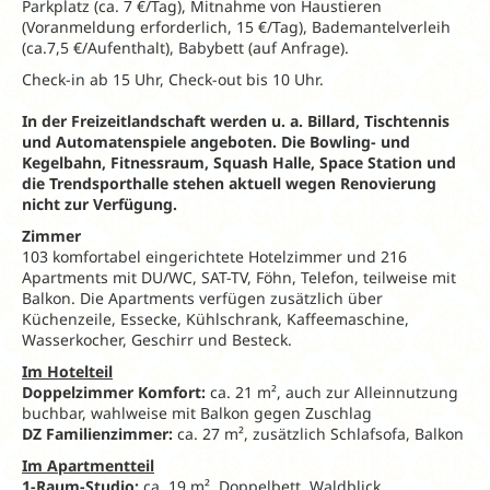
Parkplatz (ca. 7 €/Tag), Mitnahme von Haustieren
(Voranmeldung erforderlich, 15 €/Tag), Bademantelverleih
(ca.7,5 €/Aufenthalt), Babybett (auf Anfrage).
Check-in ab 15 Uhr, Check-out bis 10 Uhr.
In der Freizeitlandschaft werden u. a. Billard, Tischtennis
und Automatenspiele angeboten. Die Bowling- und
Kegelbahn, Fitnessraum, Squash Halle, Space Station und
die Trendsporthalle stehen aktuell wegen Renovierung
nicht zur Verfügung.
Zimmer
103 komfortabel eingerichtete Hotelzimmer und 216
Apartments mit DU/WC, SAT-TV, Föhn, Telefon, teilweise mit
Balkon. Die Apartments verfügen zusätzlich über
Küchenzeile, Essecke, Kühlschrank, Kaffeemaschine,
Wasserkocher, Geschirr und Besteck.
Im Hotelteil
Doppelzimmer Komfort:
ca. 21 m², auch zur Alleinnutzung
buchbar, wahlweise mit Balkon gegen Zuschlag
DZ Familienzimmer:
ca. 27 m², zusätzlich Schlafsofa, Balkon
Im Apartmentteil
1-Raum-Studio:
ca. 19 m², Doppelbett, Waldblick