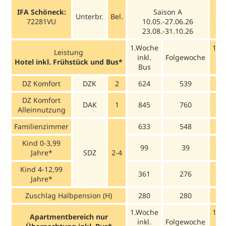
IFA Schöneck:
Saison A
Unterbr.
Bel.
72281VU
10.05.-27.06.26
23.08.-31.10.26
1.Woche
1.W
Leistung
inkl.
Folgewoche
in
Hotel inkl. Frühstück und Bus*
Bus
B
DZ Komfort
DZK
2
624
539
6
DZ Komfort
DAK
1
845
760
8
Alleinnutzung
Familienzimmer
633
548
6
Kind 0-3,99
99
39
Jahre*
SDZ
2-4
Kind 4-12,99
361
276
3
Jahre*
Zuschlag Halbpension (H)
280
280
2
1.Woche
1.W
Apartmentbereich nur
inkl.
Folgewoche
in