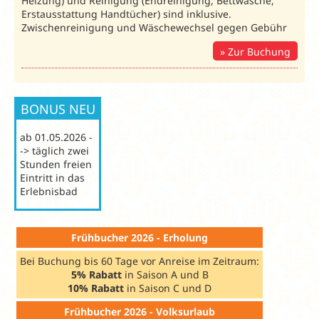
Heizung) und Reinigung (Endreinigung, Bettwäsche,
Erstausstattung Handtücher) sind inklusive.
Zwischenreinigung und Wäschewechsel gegen Gebühr
Zur Buchung
BONUS NEU
ab 01.05.2026 -
-> täglich zwei
Stunden freien
Eintritt in das
Erlebnisbad
Frühbucher 2026 - Erholung
Bei Buchung bis 60 Tage vor Anreise im Zeitraum:
5% Rabatt
in Saison A und B
10% Rabatt
in Saison C und D
Frühbucher 2026 - Volksurlaub