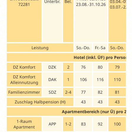
Unterbr.
Bel.
03.04.-05.0
72281
23.08.-31.10.26
03.07.-22.0
Leistung
So.-Do.
Fr.-Sa
So.-Do.
F
Hotel (inkl. ÜF) pro Person/
DZ Komfort
DZK
2
76
80
79
DZ Komfort
DAK
1
106
116
110
Alleinnutzung
Familienzimmer
SDZ
2-4
77
82
81
Zuschlag Halbpension (H)
43
43
43
Apartmentbereich (nur Ü) pro Zi
1-Raum
APP
1-2
83
92
100
Apartment