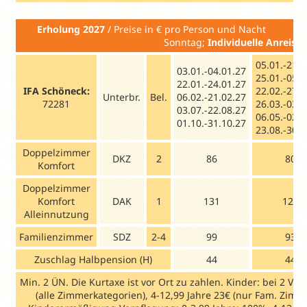
Erholung 2027
/ Preise in € pro Pers
Sonntag;
Individuelle Anreise:
05.01.-21.0
03.01.-04.01.27
25.01.-05.0
22.01.-24.01.27
IFA Schöneck:
22.02.-27.0
Unterbr.
Bel.
06.02.-21.02.27
72281
26.03.-03.0
03.07.-22.08.27
06.05.-02.0
01.10.-31.10.27
23.08.-30.0
Doppelzimmer
DKZ
2
86
80
Komfort
Doppelzimmer
Komfort
DAK
1
131
126
Alleinnutzung
Familienzimmer
SDZ
2-4
99
93
Zuschlag Halbpension (H)
44
44
Min. 2 ÜN. Die Kurtaxe ist vor Ort zu zahlen. Kinder: bei 2 Vol
(alle Zimmerkategorien), 4-12,99 Jahre 23€ (nur Fam. Zimm