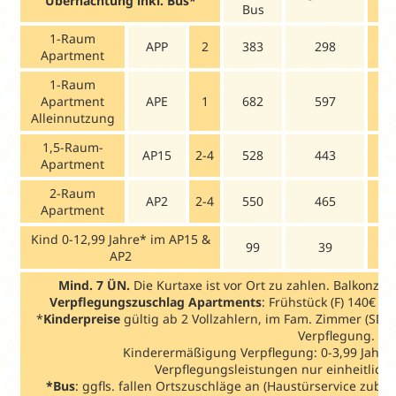
Übernachtung inkl. Bus*
Bus
B
1-Raum
APP
2
383
298
4
Apartment
1-Raum
Apartment
APE
1
682
597
8
Alleinnutzung
1,5-Raum-
AP15
2-4
528
443
6
Apartment
2-Raum
AP2
2-4
550
465
6
Apartment
Kind 0-12,99 Jahre* im AP15 &
99
39
AP2
Mind. 7 ÜN.
Die Kurtaxe ist vor Ort zu zahlen. Balkonzus
Verpflegungszuschlag Apartments
: Frühstück (F) 140€ p.
*
Kinderpreise
gültig ab 2 Vollzahlern, im Fam. Zimmer (SDZ)
Verpflegung.
Kinderermäßigung Verpflegung: 0-3,99 Jahre: 
Verpflegungsleistungen nur einheitlich
*Bus
: ggfls. fallen Ortszuschläge an (Haustürservice zubuc