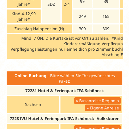
99
39
Jahre*
SDZ
2-4
Kind 4-12,99
249
165
2
Jahre*
Zuschlag Halbpension (H)
309
309
3
Mind. 7 ÜN. Die Kurtaxe ist vor Ort zu zahlen. *Kinderp
Kinderermäßigung Verpflegung: 0-
Verpflegungsleistungen nur einheitlich pro Zimmer buchbar. 
Abschlag Eige
Online-Buchung
- Bitte wählen Sie Ihr gewünschtes
Paket:
72281 Hotel & Ferienpark IFA Schöneck
Busanreise Region a
Sachsen
Eigene Anreise
72281VU Hotel & Ferienpark IFA Schöneck- Volkskuren
Busanreise Region a