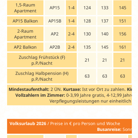
1,5-Raum
AP15
1-4
124
133
145
Apartment
AP15 Balkon
AP15B
1-4
128
137
151
2-Raum
AP2
2-4
130
140
156
Apartment
AP2 Balkon
AP2B
2-4
135
145
161
Zuschlag Frühstück (F)
21
21
21
p.P./Nacht
Zuschlag Halbpension (H)
63
63
63
p.P./Nacht
Mindestaufenthalt:
2 ÜN.
Kurtaxe:
Ist vor Ort zu zahlen.
Kind
Vollzahlern im Zimmer:
0-3,99 Jahre gratis, 4-12,99 Jahre
Verpflegungsleistungen nur einheitlich p
Volksurlaub
2026
/ Preise in € pro
Busanreise:
Sonnta