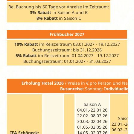
Bei Buchung bis 60 Tage vor Anreise im Zeitraum:
3% Rabatt
in Saison A und B
8% Rabatt
in Saison C
Frühbucher 2027
10% Rabatt
im Reiszeitraum 03.01.2027 - 19.12.2027
Buchungszeitraum: bis 31.12.2026
5%
Rabatt
im Reiszeitraum 01.04.2027 - 19.12.2027
Buchungszeitraum: 01.01.2027 - 31.03.2027
Erholung Hotel
2026
/ Preise in € pro
Busanreise:
Sonntag;
Individuelle A
Saison A
04.01.-22.01.26
22.02.-08.03.26
Saison 
30.03.-02.04.26
23.01.-24.0
01.05.-02.05.26
06.02.-21.0
IFA Schöneck:
14.05.-02.07.26