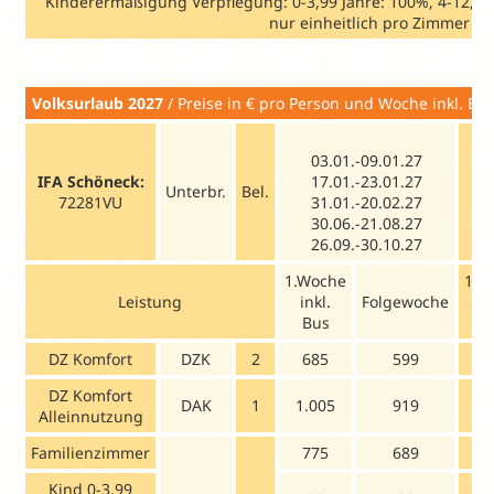
Kinderermäßigung Verpflegung: 0-3,99 Jahre: 100%, 4-12,99
nur einheitlich pro Zimmer bu
Volksurlaub
2027
/ Preise in € pro Per
03.01.-09.01.27
IFA Schöneck:
17.01.-23.01.27
Unterbr.
Bel.
72281VU
31.01.-20.02.27
30.06.-21.08.27
26.09.-30.10.27
1.Woche
1.W
Leistung
inkl.
Folgewoche
in
Bus
B
DZ Komfort
DZK
2
685
599
6
DZ Komfort
DAK
1
1.005
919
9
Alleinnutzung
Familienzimmer
775
689
7
Kind 0-3,99