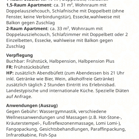
1,5-Raum Apartment
: ca. 31 m², Wohnraum mit
Doppelausziehcouch, Schlafnische mit Doppelbett (ohne
Fenster, keine Verbindungstür), Essecke,wahlweise mit
Balkon gegen Zuschlag
2-Raum Apartment
: ca. 33 m², Wohnraum mit
Doppelausziehcouch, Schlafzimmer mit Doppelbett oder 2
Einzelbetten, Essecke, wahlweise mit Balkon gegen
Zuschlag
Verpflegung
Buchbar: Frühstück, Halbpension, Halbpension Plus
FR:
Frühstücksbüfett
HP:
zusätzlich Abendbüfett (zum Abendessen bis 21 Uhr
inkl. Getränke wie Bier, Wein, alkoholfreie Getränke)
zusätzlich täglich 2 Stunden Eintritt ins Erlebnisbad.
Landestypische und internationale Küche. Spezielle Diäten
auf Anfrage.
Anwendungen (Auszug)
Gegen Gebühr: Wassergymnastik, verschiedene
Wellnessanwendungen und Massagen (z.B. Hot-Stone-,
Kräuterstempel-, Fußreflexzonenmassage, Lomi Lomi-),
Fangopackung, Gesichtsbehandlungen, Paraffinpackung,
Infrarotkabine, Fish-Spa