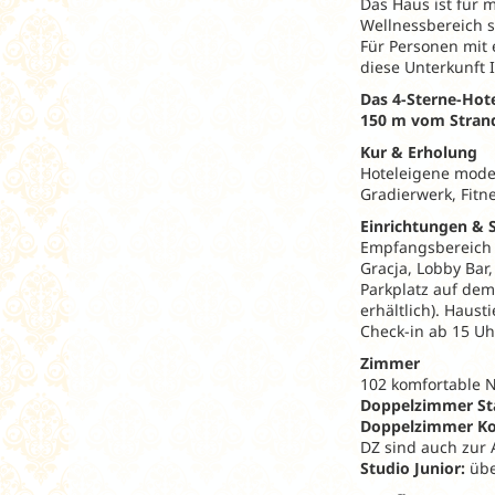
Das Haus ist für 
Wellnessbereich s
Für Personen mit 
diese Unterkunft 
Das 4-Sterne-Hote
150 m vom Strand
Kur & Erholung
Hoteleigene mode
Gradierwerk, Fit
Einrichtungen & S
Empfangsbereich mi
Gracja, Lobby Bar
Parkplatz auf dem
erhältlich). Hausti
Check-in ab 15 Uhr
Zimmer
102 komfortable N
Doppelzimmer St
Doppelzimmer Ko
DZ sind auch zur 
Studio Junior:
übe