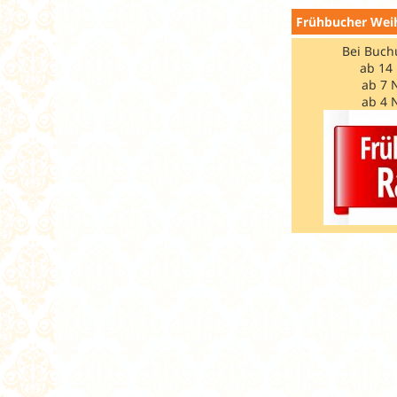
Frühbucher Weih
Bei Buch
ab 14
ab 7 
ab 4 