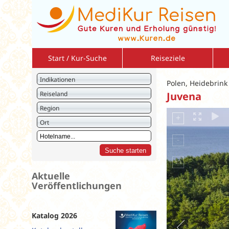
Start / Kur-Suche
Reiseziele
Bulgarien
So
Indikationen
Polen, Heidebrink
Deutschland
So
Reiseland
Juvena
Israel
Am
Region
Italien
2 r
Ort
Jordanien
Vo
Kreuzfahrten
Vo
Kroatien
Ku
Litauen
St
Aktuelle
Veröffentlichungen
Montenegro
Polen
Rumänien
Katalog 2026
Slowakei