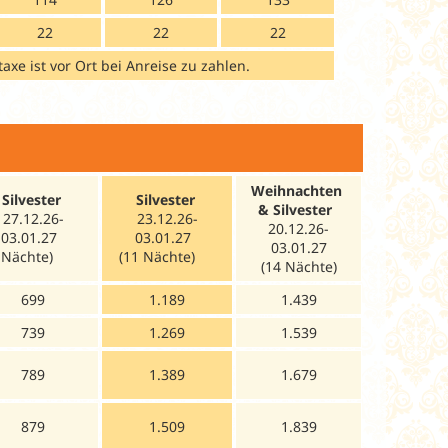
22
22
22
axe ist vor Ort bei Anreise zu zahlen.
erson und Aufenthalt
Weihnachten
Silvester
Silvester
& Silvester
27.12.26-
23.12.26-
20.12.26-
03.01.27
03.01.27
03.01.27
7 Nächte)
(11 Nächte)
(14 Nächte)
699
1.189
1.439
739
1.269
1.539
789
1.389
1.679
879
1.509
1.839