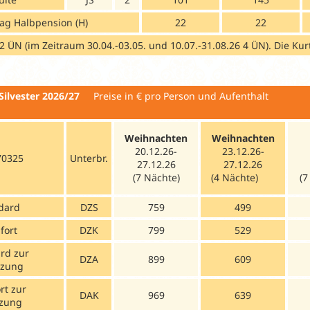
ag Halbpension (H)
22
22
2 ÜN (im Zeitraum 30.04.-03.05. und 10.07.-31.08.26 4 ÜN). Die Kurt
Silvester 2026/27
Preise in € pro P
Weihnachten
Weihnachten
20.12.26-
23.12.26-
70325
Unterbr.
27.12.26
27.12.26
(7 Nächte)
(4 Nächte)
(
dard
DZS
759
499
fort
DZK
799
529
rd zur
DZA
899
609
tzung
rt zur
DAK
969
639
tzung