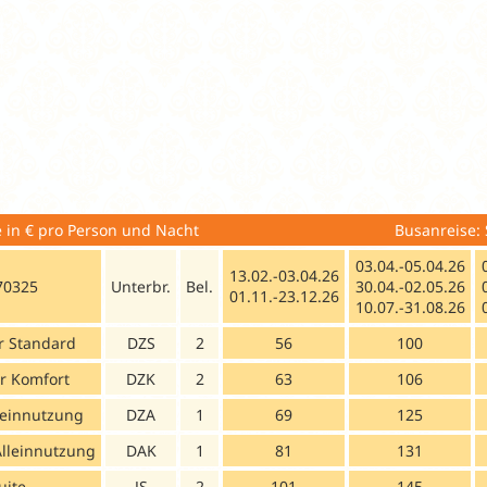
eise in € pro Person und Nacht Busanreise: Sonntag, M
03.04.-05.04.26
13.02.-03.04.26
70325
Unterbr.
Bel.
30.04.-02.05.26
01.11.-23.12.26
10.07.-31.08.26
 Standard
DZS
2
56
100
r Komfort
DZK
2
63
106
leinnutzung
DZA
1
69
125
Alleinnutzung
DAK
1
81
131
Suite
JS
2
101
145