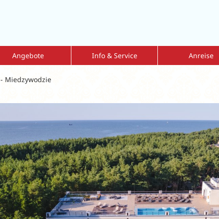
Angebote
Info & Service
Anreise
mmer Sale 2026
Kur mit Krankenkassenzuschuss
Fahrdienst
 - Miedzywodzie
nderangebote
Reiseversicherung
Flug-und-Transfe
bulante Vorsorgekur
Reisen mit Hund
Tipps zur Eigena
eisen = 1 zahlt
Dialyse vor Ort
lkskuren
Kataloge
lksurlaub
Geschenkgutscheine
ren nach Indikationen
Newsletter
ärkung der Atemwege
Aktuelle Informationen
Leitfaden Onlinebuchung
MediKur vor Ort
MediKur-App