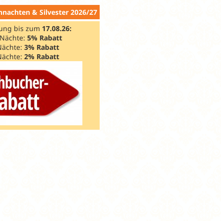
nachten & Silvester 2026/27
ung bis zum
17.08.26:
 Nächte:
5% Rabatt
Nächte:
3% Rabatt
Nächte:
2% Rabatt