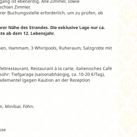
gang ist ebenerdig. Alle Zimmer, sowie
rechten Zimmer.
rer Buchungsstelle erforderlich, um zu prüfen, ob
rer Nähe des Strandes. Die exklusive Lage nur ca.
te ab dem 12. Lebensjahr.
nen, Hammam, 3 Whirlpools, Ruheraum, Salzgrotte mit
ettrestaurant, Restaurant à la carte, italienisches Café
ühr: Tiefgarage (saisonabhängig, ca. 10-20 €/Tag),
hbademantel (gegen Kaution an der Rezeption
, Minibar, Föhn.
sse