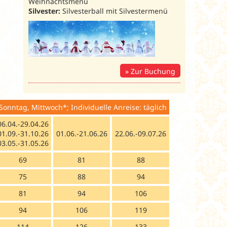
Weihnachtsmenü
Silvester:
Silvesterball mit Silvestermenü
Zur Buchung
ittwoch*; Individuelle Anreise: täglich
06.04.-29.04.26
01.09.-31.10.26
01.06.-21.06.26
22.06.-09.07.26
03.05.-31.05.26
69
81
88
75
88
94
81
94
106
94
106
119
114
126
133