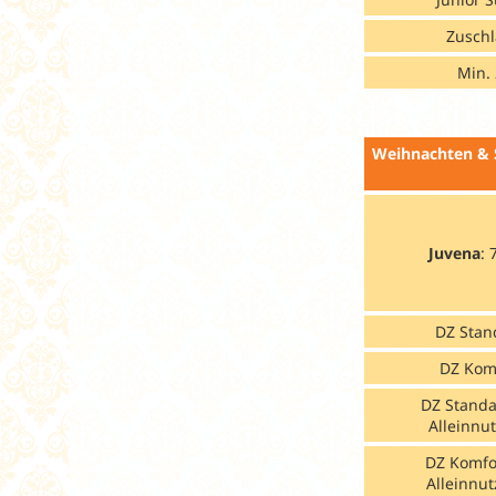
Zuschl
Min. 
Weihnachten & 
Juvena
: 
DZ Stan
DZ Kom
DZ Standa
Alleinnu
DZ Komfo
Alleinnu