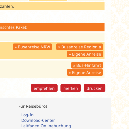
 zahlen.
nschtes Paket:
Busanreise NRW
Busanreise Region a
Eigene Anreise
Bus-Hinfahrt
Eigene Anreise
empfehlen
merken
drucken
Für Reisebüros
Log-In
Download-Center
Leitfaden Onlinebuchung​