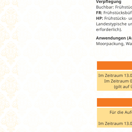
Verpflegung
Buchbar: Frühstüc
FR:
Frühstücksbüf
HP:
Frühstücks- u
Landestypische un
erforderlich).
Anwendungen (A
Moorpackung, Was
Im Zeitraum 13.0
Im Zeitraum 0
(gilt au
Für die Auf
Im Zeitraum 13.0