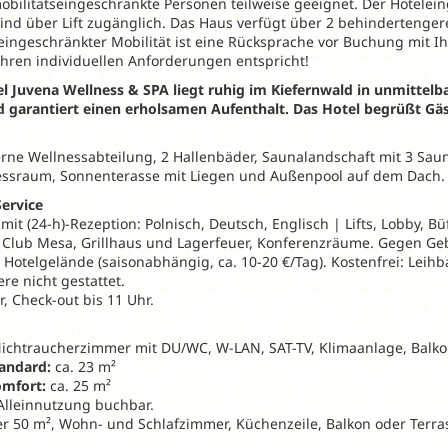
mobilitätseingeschränkte Personen teilweise geeignet. Der Hotelein
ind über Lift zugänglich. Das Haus verfügt über 2 behindertenge
eingeschränkter Mobilität ist eine Rücksprache vor Buchung mit Ih
Ihren individuellen Anforderungen entspricht!
l Juvena Wellness & SPA liegt ruhig im Kiefernwald in unmittelba
 garantiert einen erholsamen Aufenthalt. Das Hotel begrüßt Gäs
rne Wellnessabteilung, 2 Hallenbäder, Saunalandschaft mit 3 Sau
nessraum, Sonnenterasse mit Liegen und Außenpool auf dem Dach.
ervice
t (24-h)-Rezeption: Polnisch, Deutsch, Englisch | Lifts, Lobby, Büf
, Club Mesa, Grillhaus und Lagerfeuer, Konferenzräume. Gegen Geb
 Hotelgelände (saisonabhängig, ca. 10-20 €/Tag). Kostenfrei: Lei
ere nicht gestattet.
, Check-out bis 11 Uhr.
ichtraucherzimmer mit DU/WC, W-LAN, SAT-TV, Klimaanlage, Balkon
andard:
ca. 23 m²
mfort:
ca. 25 m²
Alleinnutzung buchbar.
r 50 m², Wohn- und Schlafzimmer, Küchenzeile, Balkon oder Terra