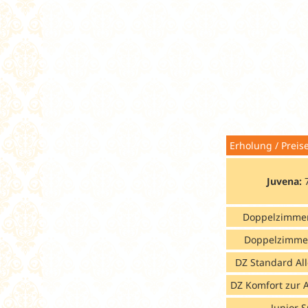
Erholung / Pr
Juvena:
Doppelzimmer
Doppelzimme
DZ Standard Al
DZ Komfort zur 
Junior 