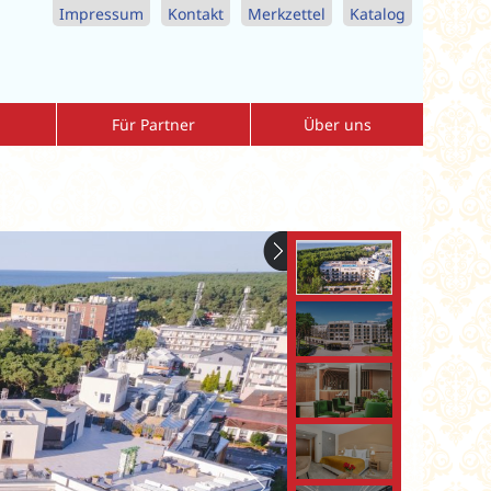
Impressum
Kontakt
Merkzettel
Katalog
Für Partner
Über uns
Agenturbereich
Allgemeine-Reisebedingungen
r
Download-Center
Datenschutzerklärung
nreise
Vorteile als Partner
Impressum
Katalogbestellung Reisebüros
Kontaktformular
MediKur Reisen