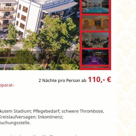
110,- €
2 Nächte pro Person ab
pparat-
akutem Stadium; Pflegebedarf; schwere Thrombose,
Kreislaufversagen; Inkontinenz;
Buchungsstelle.