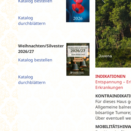
Katalog bestellen
Slowenien
Spanien
Katalog
Tschechien
durchblättern
Ungarn
Weihnachten/Silvester
2026/27
Juvena
Katalog bestellen
INDIKATIONEN
Katalog
Entspannung – Er
durchblättern
Erkrankungen
KONTRAINDIKAT
Für dieses Haus g
Allgemeine balne
bösartige Tumore;
Über eventuell we
MOBILITÄTSHINW