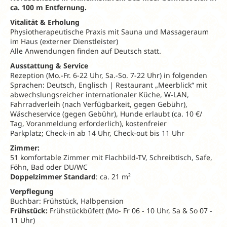
ca. 100 m Entfernung.
Vitalität & Erholung
Physiotherapeutische Praxis mit Sauna und Massageraum
im Haus (externer Dienstleister)
Alle Anwendungen finden auf Deutsch statt.
Ausstattung & Service
Rezeption (Mo.-Fr. 6-22 Uhr, Sa.-So. 7-22 Uhr) in folgenden
Sprachen: Deutsch, Englisch | Restaurant „Meerblick“ mit
abwechslungsreicher internationaler Küche, W-LAN,
Fahrradverleih (nach Verfügbarkeit, gegen Gebühr),
Wäscheservice (gegen Gebühr), Hunde erlaubt (ca. 10 €/
Tag, Voranmeldung erforderlich), kostenfreier
Parkplatz; Check-in ab 14 Uhr, Check-out bis 11 Uhr
Zimmer:
51 komfortable Zimmer mit Flachbild-TV, Schreibtisch, Safe,
Föhn, Bad oder DU/WC
Doppelzimmer Standard
: ca. 21 m²
Verpflegung
Buchbar: Frühstück, Halbpension
Frühstück:
Frühstückbüfett (Mo- Fr 06 - 10 Uhr, Sa & So 07 -
11 Uhr)