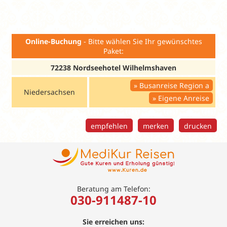
Min. 2 ÜN. Zuschlag Halbpension (H) : 26 € pro Pers
Online-Buchung
- Bitte wählen Sie Ihr gewünschtes
Paket:
72238 Nordseehotel Wilhelmshaven
Busanreise Region a
Niedersachsen
Eigene Anreise
empfehlen
merken
drucken
Beratung am Telefon:
030-911487-10
Sie erreichen uns: