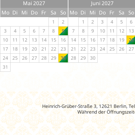
Mai 2027
Juni 2027
Mo
Di
Mi
Do
Fr
Sa
So
Mo
Di
Mi
Do
Fr
Sa
So
1
2
1
2
3
4
5
6
3
4
5
6
7
8
9
7
8
9
10
11
12
13
10
11
12
13
14
15
16
14
15
16
17
18
19
20
17
18
19
20
21
22
23
21
22
23
24
25
26
27
24
25
26
27
28
29
30
28
29
30
31
Heinrich-Grüber-Straße 3, 12621 Berlin, Te
Während der Öffnungszeite