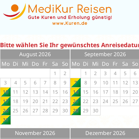
Bitte wählen Sie Ihr gewünschtes Anreisedat
August 2026
September 2026
Mo
Di
Mi
Do
Fr
Sa
So
Mo
Di
Mi
Do
Fr
Sa
So
1
2
1
2
3
4
5
6
3
4
5
6
7
8
9
7
8
9
10
11
12
13
10
11
12
13
14
15
16
14
15
16
17
18
19
20
17
18
19
20
21
22
23
21
22
23
24
25
26
27
24
25
26
27
28
29
30
28
29
30
31
November 2026
Dezember 2026