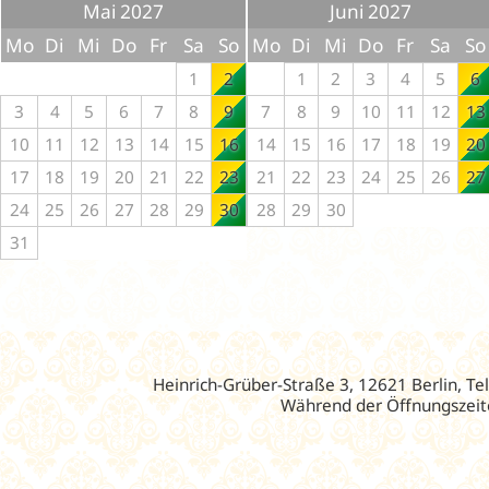
Mai 2027
Juni 2027
Mo
Di
Mi
Do
Fr
Sa
So
Mo
Di
Mi
Do
Fr
Sa
So
1
2
1
2
3
4
5
6
3
4
5
6
7
8
9
7
8
9
10
11
12
13
10
11
12
13
14
15
16
14
15
16
17
18
19
20
17
18
19
20
21
22
23
21
22
23
24
25
26
27
24
25
26
27
28
29
30
28
29
30
31
Heinrich-Grüber-Straße 3, 12621 Berlin, Te
Während der Öffnungszeite