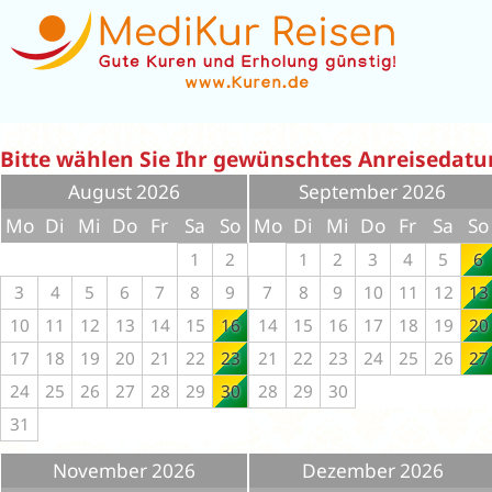
Bitte wählen Sie Ihr gewünschtes Anreisedat
August 2026
September 2026
Mo
Di
Mi
Do
Fr
Sa
So
Mo
Di
Mi
Do
Fr
Sa
So
1
2
1
2
3
4
5
6
3
4
5
6
7
8
9
7
8
9
10
11
12
13
10
11
12
13
14
15
16
14
15
16
17
18
19
20
17
18
19
20
21
22
23
21
22
23
24
25
26
27
24
25
26
27
28
29
30
28
29
30
31
November 2026
Dezember 2026