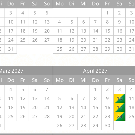
i
Do
Fr
Sa
So
Mo
Di
Mi
Do
Fr
Sa
So
2
3
4
5
6
1
2
3
9
10
11
12
13
4
5
6
7
8
9
10
6
17
18
19
20
11
12
13
14
15
16
17
3
24
25
26
27
18
19
20
21
22
23
24
0
31
25
26
27
28
29
30
31
März 2027
April 2027
i
Do
Fr
Sa
So
Mo
Di
Mi
Do
Fr
Sa
So
3
4
5
6
7
1
2
3
4
0
11
12
13
14
5
6
7
8
9
10
11
7
18
19
20
21
12
13
14
15
16
17
18
4
25
26
27
28
19
20
21
22
23
24
25
1
26
27
28
29
30