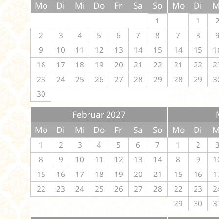
Mo
Di
Mi
Do
Fr
Sa
So
Mo
Di
M
1
1
2
3
4
5
6
7
8
7
8
9
10
11
12
13
14
15
14
15
1
16
17
18
19
20
21
22
21
22
2
23
24
25
26
27
28
29
28
29
3
30
Februar 2027
Mo
Di
Mi
Do
Fr
Sa
So
Mo
Di
M
1
2
3
4
5
6
7
1
2
8
9
10
11
12
13
14
8
9
1
15
16
17
18
19
20
21
15
16
1
22
23
24
25
26
27
28
22
23
2
29
30
3