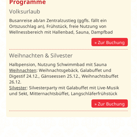
Programme
2026
Volksurlaub
10% Rabatt
Busanreise ab/an Zentralzustieg (ggfls. fällt ein
bei
Ortszuschlag an), Frühstück, freie Nutzung von
Buchung
Wellnessbereich mit Hallenbad, Sauna, Dampfbad
bis 60 Tage
vor Anreise
Zur Buchung
(gilt nicht
auf
Weihnachten & Silvester
Zuschläge)
Halbpension, Nutzung Schwimmbad mit Sauna
Weihnachten
: Weihnachtsgebäck, Galabuffet und
Digestif 24.12., Gänseessen 25.12., Weihnachtsbuffet
Volksurlaub 2026
/ Preise in € pro Pe
26.12.
Anreisetag:
S
Silvester
: Silvesterparty mit Galabuffet mit Live-Musik
und Sekt, Mitternachtsbüffet, Langschläferfrühstück
Ostseehotel
Ahlbeck:
Unterbr.
Bel.
10.01.-27.03.26
Zur Buchung
72201VU
1. Wo. inkl.
1.
Leitung
Folgewoche
An-/Abreise
An
DZ Landseite
DZLS
2
699
619