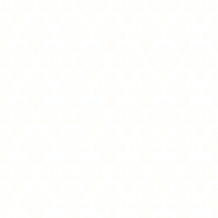
DZ Landseite
DZALS
1
1.175
1.095
Alleinnutzung
DZ Meerseite
DZM
2
775
695
DZ Meerseite
DBM
2
815
735
Balkon
DZ
DZST
2
665
585
Strandläufer
EZ
EZST
1
985
905
Strandläufer
Zuschlag Halbpension
280
280
16.05.-26.06.26*
Unterbr.
Bel.
12.09.-02.10.26
DZ Landseite
DZLS
2
869
789
DZLS
DZALS
1
1.505
1.425
Alleinnutzung
DZ Meerseite
DZM
2
979
899