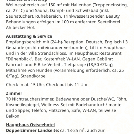
Wellnessbereich auf 150 m² mit Hallenbad (Treppeneinstieg,
ca. 27° C) und Sauna, Dampf- und Schwitzbad (inkl.
Saunatücher), Ruhebereich, Trinkwasserspender. Beauty
Behandlungen erfolgen im 100 m entfernten Seetelhotel
Ahlbecker Hof.
Ausstattung & Service
Empfangsbereich mit (24-h)-Rezeption: Deutsch, Englisch l 3
Gebäude (nicht miteinander verbunden), Lift im Haupthaus
und in der Villa Strandschloss, im Haupthaus: Restaurant
"Dünenblick", Bar. Kostenfrei: W-LAN. Gegen Gebühr:
Fahrrad- und E-Bike-Verleih, Tiefgarage (18,50 €/Tag),
Mitnahme von Hunden (Voranmeldung erforderlich, ca. 25
€/Tag), Strandkörbe.
Check-in ab 15 Uhr, Check-out bis 11 Uhr.
Zimmer
70 Nichtraucherzimmer, Badewanne oder Dusche/WC, Föhn,
Kosmetikspiegel, Wellness-Set mit Badehandtuch/-mantel
und Slipper, Telefon, Flatscreen, Safe, W-LAN, teilweise
Balkon.
Haupthaus Ostseehotel
Doppelzimmer Landseite:
ca. 18-25 m², auch zur