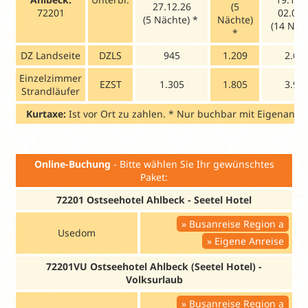
27.12.26
(5
72201
02.01.
(5 Nächte) *
Nächte)
(14 Näc
*
DZ Landseite
DZLS
945
1.209
2.67
Einzelzimmer
EZST
1.305
1.805
3.90
Strandläufer
Kurtaxe:
Ist vor Ort zu zahlen. * Nur buchbar mit Eigenanre
Online-Buchung
- Bitte wählen Sie Ihr gewünschtes
Paket:
72201 Ostseehotel Ahlbeck - Seetel Hotel
Busanreise Region a
Usedom
Eigene Anreise
72201VU Ostseehotel Ahlbeck (Seetel Hotel) -
Volksurlaub
Busanreise Region a