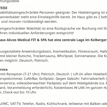
chungsstelle
EISE
 mobilitätseingeschränkte Personen geeignet. Der Hoteleingang ist 
annenbäder steht eine Einstiegshilfe bereit. Im Haus gibt es 2 b
t und müssen rückbestätigt werden.
eingeschränkter Mobilität ist eine Rücksprache vor Buchung mit Ih
Ihren individuellen Anforderungen entspricht!
aus Akces Medical FIT & SPA hat eine zentrale Lage im Kolberge
ausgestattete Anwendungsbasis, Kosmetiksalon, Fitnessraum, Hall
it kleiner Rutsche, Trockensauna, Whirlpool, Sonnenwiese. Die Kons
n möglich: Deutsch, Polnisch.
rvice
it Rezeption (7-21 Uhr): Polnisch, Deutsch | Lift (in allen Hotelt
rspielzimmer, Café/Bar, Grillplatz. Gegen Gebühr: Fahrradverleih (
fferservice, videoüberwachter Parkplatz auf dem Hotelgelände (ca. 
ard, Voranmeldung erforderlich). Kostenloses W-LAN im ganzen H
, Check-out bis 10 Uhr.
/WC, SAT-TV, Telefon, Radio, Kühlschrank, teilweise mit Balkon ode