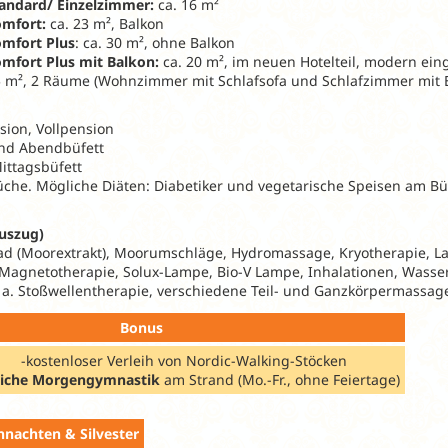
andard/ Einzelzimmer:
ca. 16 m²
omfort:
ca. 23 m², Balkon
mfort Plus
: ca. 30 m², ohne Balkon
mfort Plus mit Balkon:
ca. 20 m², im neuen Hotelteil, modern ein
5 m², 2 Räume (Wohnzimmer mit Schlafsofa und Schlafzimmer mit 
ion, Vollpension
und Abendbüfett
ittagsbüfett
che. Mögliche Diäten: Diabetiker und vegetarische Speisen am Büf
uszug)
d (Moorextrakt), Moorumschläge, Hydromassage, Kryotherapie, Las
, Magnetotherapie, Solux-Lampe, Bio-V Lampe, Inhalationen, Was
 a. Stoßwellentherapie, verschiedene Teil- und Ganzkörpermassa
Bonus
-kostenloser Verleih von Nordic-Walking-Stöcken
liche Morgengymnastik
am Strand (Mo.-Fr., ohne Feiertage)
nachten & Silvester