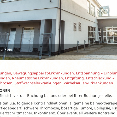
kubicki
ngen, Bewegungsapparat-Erkrankungen, Entspannung – Erholung 
ungen, Rheumatische Erkrankungen, Entgiftung, Entschlackung – F
throsen, Stoffwechselerkrankungen, Wirbelsäulen-Erkrankungen
IONEN
 Sie sich vor der Buchung bei uns oder bei Ihrer Buchungsstelle.
elten u.a. folgende Kontraindikationen: allgemeine balneo-therap
flegebedarf, schwere Thrombose, bösartige Tumore, Epilepsie, Ps
 Herzschrittmacher, Inkontinenz. Über eventuell weitere Kontraind