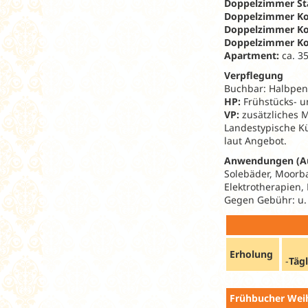
Doppelzimmer St
Doppelzimmer K
Doppelzimmer Ko
Doppelzimmer Ko
Apartment:
ca. 3
Verpflegung
Buchbar: Halbpens
HP:
Frühstücks- 
VP:
zusätzliches M
Landestypische Kü
laut Angebot.
Anwendungen (A
Solebäder, Moorba
Elektrotherapien
Gegen Gebühr: u.
Erholung
-
Täg
Frühbucher Weih