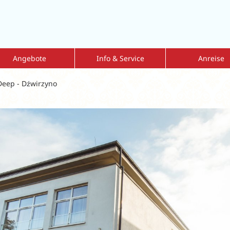
Angebote
Info & Service
Anreise
mmer Sale 2026
Kur mit Krankenkassenzuschuss
Fahrdienst
Deep - Dźwirzyno
nderangebote
Reiseversicherung
Flug-und-Transfe
bulante Vorsorgekur
Reisen mit Hund
Tipps zur Eigena
eisen = 1 zahlt
Dialyse vor Ort
lkskuren
Kataloge
lksurlaub
Geschenkgutscheine
ren nach Indikationen
Newsletter
ärkung der Atemwege
Aktuelle Informationen
Leitfaden Onlinebuchung
MediKur vor Ort
MediKur-App