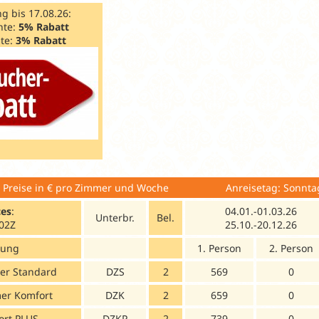
g bis 17.08.26:
hte:
5% Rabatt
te:
3% Rabatt
/ Preise in € pro Zimmer und Woche Anreisetag: Sonnta
es
:
04.01.-01.03.26
Unterbr.
Bel.
02Z
25.10.-20.12.26
tung
1. Person
2. Person
er Standard
DZS
2
569
0
er Komfort
DZK
2
659
0
ort PLUS
DZKP
2
739
0