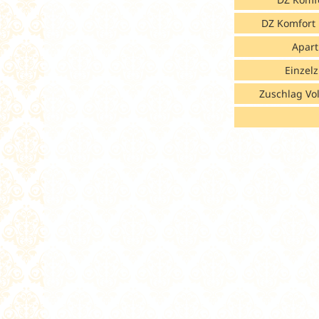
DZ Komfort 
Apar
Einzel
Zuschlag Vol