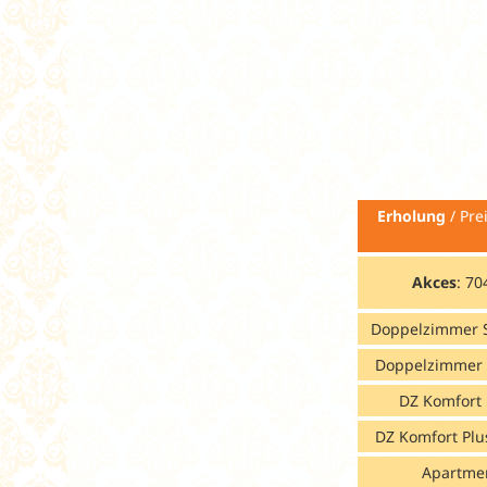
Erholung
/ Pr
Akces
: 70
Doppelzimmer 
Doppelzimmer 
DZ Komfort
DZ Komfort Plu
Apartme