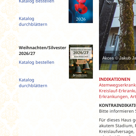
Katalog bestellen
Slowenien
Spanien
Katalog
Tschechien
durchblättern
Ungarn
Weihnachten/Silvester
2026/27
Akces © Jakub Ja
Katalog bestellen
INDIKATIONEN
Katalog
Atemwegserkranku
durchblättern
Kreislauf-Erkrank
Erkrankungen, Ar
KONTRAINDIKAT
Bitte informieren
Für dieses Haus g
akutem Stadium, P
Kreislaufversage,