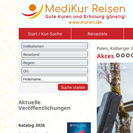
Start / Kur-Suche
Reiseziele
Bulgarien
So
Indikationen
Polen, Kolberger 
Deutschland
So
Reiseland
Akces
Israel
Am
Region
Italien
2 r
Ort
Jordanien
Vo
Kreuzfahrten
Vo
Kroatien
Ku
Litauen
St
Aktuelle
Veröffentlichungen
Montenegro
Polen
Rumänien
Katalog 2026
Slowakei