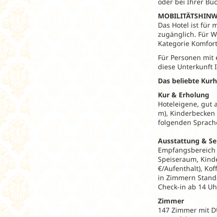
oder bei Ihrer Bu
MOBILITÄTSHINW
Das Hotel ist für
zugänglich. Für W
Kategorie Komfor
Für Personen mit 
diese Unterkunft 
Das beliebte Kurh
Kur & Erholung
Hoteleigene, gut 
m), Kinderbecken m
folgenden Sprache
Ausstattung & Se
Empfangsbereich m
Speiseraum, Kinde
€/Aufenthalt), Ko
in Zimmern Stand
Check-in ab 14 Uhr
Zimmer
147 Zimmer mit DU