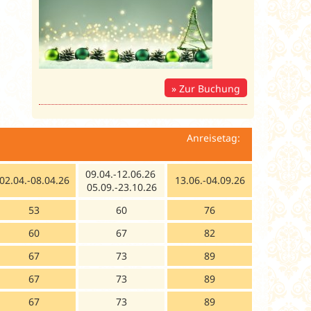
Zur Buchung
isetag:
09.04.-12.06.26
02.04.-08.04.26
13.06.-04.09.26
05.09.-23.10.26
53
60
76
60
67
82
67
73
89
67
73
89
67
73
89