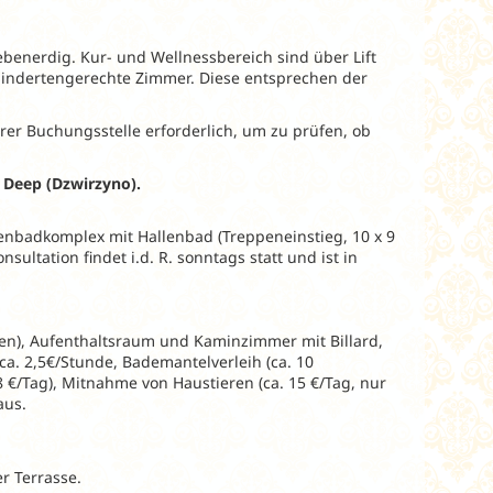
ebenerdig. Kur- und Wellnessbereich sind über Lift
ehindertengerechte Zimmer. Diese entsprechen der
rer Buchungsstelle erforderlich, um zu prüfen, ob
r Deep (Dzwirzyno).
enbadkomplex mit Hallenbad (Treppeneinstieg, 10 x 9
ultation findet i.d. R. sonntags statt und ist in
eilen), Aufenthaltsraum und Kaminzimmer mit Billard,
ca. 2,5€/Stunde, Bademantelverleih (ca. 10
8 €/Tag), Mitnahme von Haustieren (ca. 15 €/Tag, nur
aus.
r Terrasse.