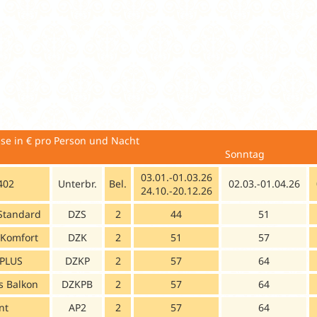
eise in € pro Person und Nacht
Anre
Sonntag
03.01.-01.03.26
402
Unterbr.
Bel.
02.03.-01.04.26
24.10.-20.12.26
Standard
DZS
2
44
51
Komfort
DZK
2
51
57
 PLUS
DZKP
2
57
64
s Balkon
DZKPB
2
57
64
nt
AP2
2
57
64