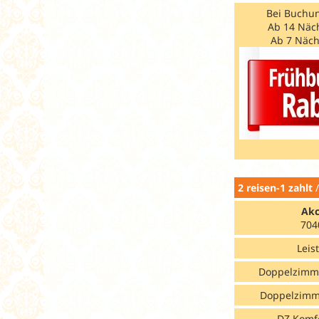
Bei Buchun
Ab 14 Näc
Ab 7 Näch
2 reisen-1 zahlt
Akc
704
Leis
Doppelzimm
Doppelzimm
DZ Komf