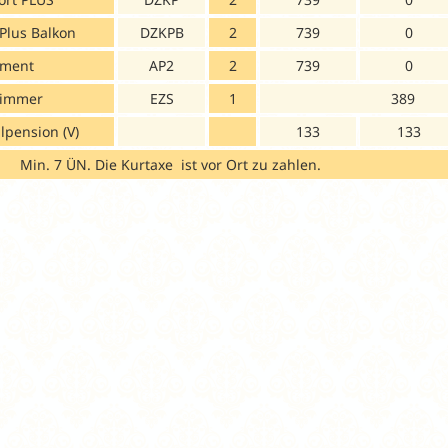
Plus Balkon
DZKPB
2
739
0
tment
AP2
2
739
0
zimmer
EZS
1
389
lpension (V)
133
133
Min. 7 ÜN. Die Kurtaxe ist vor Ort zu zahlen.