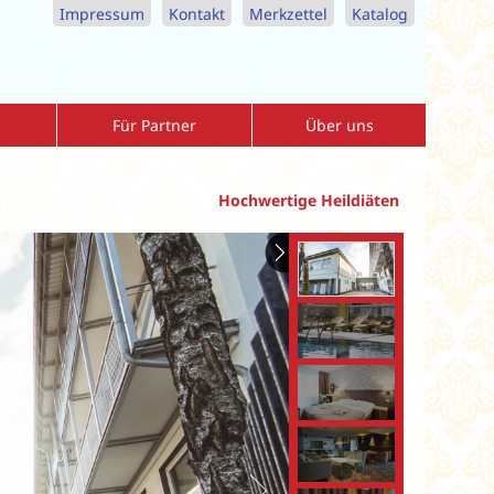
Impressum
Kontakt
Merkzettel
Katalog
Für Partner
Über uns
Agenturbereich
Allgemeine-Reisebedingungen
r
Download-Center
Datenschutzerklärung
Hochwertige Heildiäten
nreise
Vorteile als Partner
Impressum
Katalogbestellung Reisebüros
Kontaktformular
MediKur Reisen