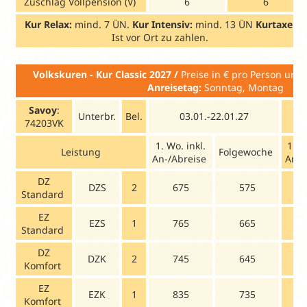
Zuschlag Vollpension (V)
6
6
Kur Relax:
mind. 7 ÜN.
Kur Intensiv:
mind. 13 ÜN
Kurtaxe:
Ist vor Ort zu zahlen.
Volkskuren - Kur Classic 2027 /
Preise in € pro Person un
Anreisetag:
Sonntag, Montag
Savoy
:
Unterbr.
Bel.
03.01.-22.01.27
74203VK
1. Wo. inkl.
1. W
Leistung
Folgewoche
An-/Abreise
An-/
DZ
DZS
2
675
575
Standard
EZ
EZS
1
765
665
Standard
DZ
DZK
2
745
645
Komfort
EZ
EZK
1
835
735
Komfort