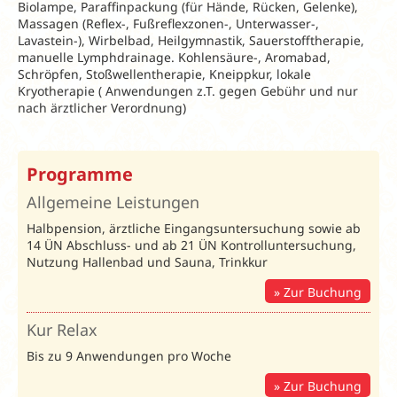
Biolampe, Paraffinpackung (für Hände, Rücken, Gelenke),
Massagen (Reflex-, Fußreflexzonen-, Unterwasser-,
Lavastein-), Wirbelbad, Heilgymnastik, Sauerstofftherapie,
manuelle Lymphdrainage. Kohlensäure-, Aromabad,
Schröpfen, Stoßwellentherapie, Kneippkur, lokale
Kryotherapie ( Anwendungen z.T. gegen Gebühr und nur
nach ärztlicher Verordnung)
Frühbucher
Programme
2026
Allgemeine Leistungen
15% Rabatt
Halbpension, ärztliche Eingangsuntersuchung sowie ab
bei Buchung
14 ÜN Abschluss- und ab 21 ÜN Kontrolluntersuchung,
bis 90 Tage
Nutzung Hallenbad und Sauna, Trinkkur
vor Anreise
(Gilt auch für
Zur Buchung
Weihnachten
& Silvester)
Kur Relax
Bis zu 9 Anwendungen pro Woche
Kur Relax 2026 /
Preise in € pro Perso
Anrei
Zur Buchung