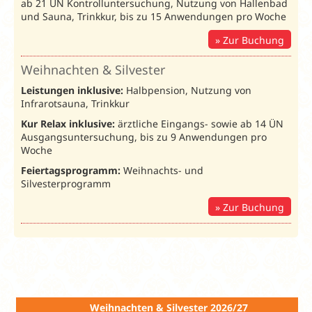
ab 21 ÜN Kontrolluntersuchung, Nutzung von Hallenbad
Savoy
:
Unterbr.
Bel.
04.01.-24.01.26
und Sauna, Trinkkur, bis zu 15 Anwendungen pro Woche
74203VK
Zur Buchung
1. Wo. inkl.
1. W
Leistung
Folgewoche
An-/Abreise
An-/
Weihnachten & Silvester
DZ
DZS
2
599
499
Leistungen inklusive:
Halbpension, Nutzung von
Standard
Infrarotsauna, Trinkkur
EZ
EZS
1
679
579
Kur Relax inklusive:
ärztliche Eingangs- sowie ab 14 ÜN
Standard
Ausgangsuntersuchung, bis zu 9 Anwendungen pro
Woche
DZ
DZK
2
669
569
Komfort
Feiertagsprogramm:
Weihnachts- und
Silvesterprogramm
EZ
EZK
1
749
649
Komfort
Zur Buchung
Apartment
AP2
2
739
639
Zuschlag Vollpension (V)
42
42
Mindestaufenth
Weihnachten & Silvester 2026/27