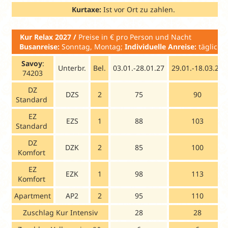
Kurtaxe:
Ist vor Ort zu zahlen.
Kur Relax 2027 /
Preise in € pro Person und Nacht
Busanreise:
Sonntag, Montag;
Individuelle Anreise:
täglich
Savoy
:
Unterbr.
Bel.
03.01.-28.01.27
29.01.-18.03.27
74203
DZ
DZS
2
75
90
Standard
EZ
EZS
1
88
103
Standard
DZ
DZK
2
85
100
Komfort
EZ
EZK
1
98
113
Komfort
Apartment
AP2
2
95
110
Zuschlag Kur Intensiv
28
28