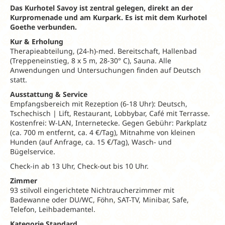
Das Kurhotel Savoy ist zentral gelegen, direkt an der
Kurpromenade und am Kurpark. Es ist mit dem Kurhotel
Goethe verbunden.
Kur & Erholung
Therapieabteilung, (24-h)-med. Bereitschaft, Hallenbad
(Treppeneinstieg, 8 x 5 m, 28-30° C), Sauna. Alle
Anwendungen und Untersuchungen finden auf Deutsch
statt.
Ausstattung & Service
Empfangsbereich mit Rezeption (6-18 Uhr): Deutsch,
Tschechisch | Lift, Restaurant, Lobbybar, Café mit Terrasse.
Kostenfrei: W-LAN, Internetecke. Gegen Gebühr: Parkplatz
(ca. 700 m entfernt, ca. 4 €/Tag), Mitnahme von kleinen
Hunden (auf Anfrage, ca. 15 €/Tag), Wasch- und
Bügelservice.
Check-in ab 13 Uhr, Check-out bis 10 Uhr.
Zimmer
93 stilvoll eingerichtete Nichtraucherzimmer mit
Badewanne oder DU/WC, Föhn, SAT-TV, Minibar, Safe,
Telefon, Leihbademantel.
Kategorie Standard