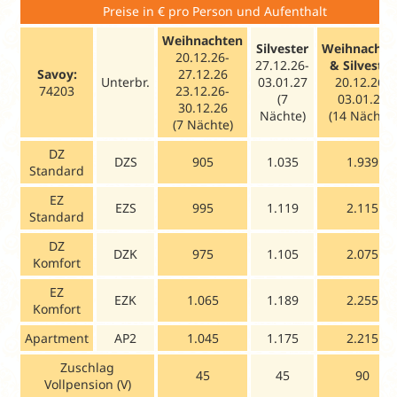
Preise in € pro Person und Aufenthalt
Weihnachten
Silvester
Weihnachte
20.12.26-
27.12.26-
& Silvester
Savoy:
27.12.26
Unterbr.
03.01.27
20.12.26-
74203
23.12.26-
(7
03.01.27
30.12.26
Nächte)
(14 Nächte)
(7 Nächte)
DZ
DZS
905
1.035
1.939
Standard
EZ
EZS
995
1.119
2.115
Standard
DZ
DZK
975
1.105
2.075
Komfort
EZ
EZK
1.065
1.189
2.255
Komfort
Apartment
AP2
1.045
1.175
2.215
Zuschlag
45
45
90
Vollpension (V)