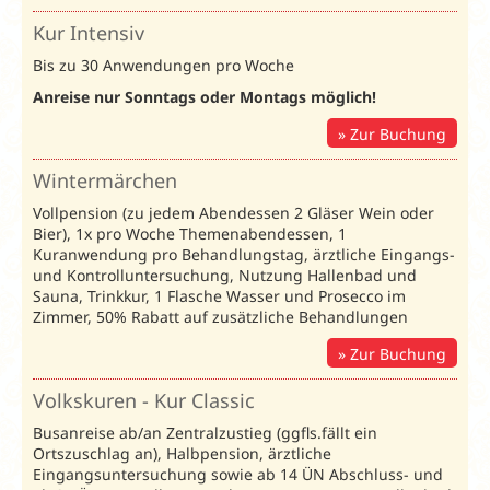
Savoy
:
Unterbr.
Bel.
04.01.-29.01.26
30.01.-26.03.26
Kur Intensiv
74203
Bis zu 30 Anwendungen pro Woche
DZ
DZS
2
66
81
Standard
Anreise nur Sonntags oder Montags möglich!
EZ
Zur Buchung
EZS
1
78
93
Standard
Wintermärchen
DZ
DZK
2
76
91
Komfort
Vollpension (zu jedem Abendessen 2 Gläser Wein oder
Bier), 1x pro Woche Themenabendessen, 1
EZ
EZK
1
88
103
Kuranwendung pro Behandlungstag, ärztliche Eingangs-
Komfort
und Kontrolluntersuchung, Nutzung Hallenbad und
Sauna, Trinkkur, 1 Flasche Wasser und Prosecco im
Apartment
AP2
2
86
101
Zimmer, 50% Rabatt auf zusätzliche Behandlungen
Zuschlag Kur Intensiv
n.b.
24
Zur Buchung
Zuschlag Vollpension (V)
6
6
Volkskuren - Kur Classic
Kur Relax:
mind. 7 ÜN.
Kur Intensiv:
Busanreise ab/an Zentralzustieg (ggfls.fällt ein
Ortszuschlag an), Halbpension, ärztliche
Volkskuren - Kur Classic 2026 /
Preise 
Eingangsuntersuchung sowie ab 14 ÜN Abschluss- und