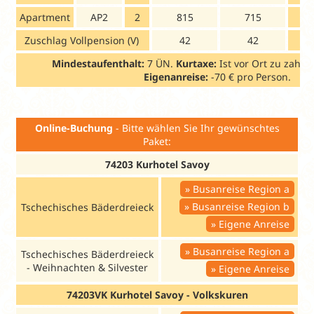
Apartment
AP2
2
815
715
Zuschlag Vollpension (V)
42
42
Mindestaufenthalt:
7 ÜN.
Kurtaxe:
Ist vor Ort zu zahle
Eigenanreise:
-70 € pro Person.
Online-Buchung
- Bitte wählen Sie Ihr gewünschtes
Paket:
74203 Kurhotel Savoy
Busanreise Region a
Busanreise Region b
Tschechisches Bäderdreieck
Eigene Anreise
Busanreise Region a
Tschechisches Bäderdreieck
- Weihnachten & Silvester
Eigene Anreise
74203VK Kurhotel Savoy - Volkskuren