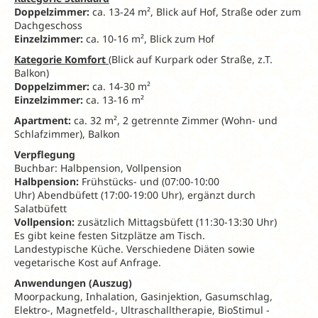
Doppelzimmer:
ca. 13-24 m², Blick auf Hof, Straße oder zum
Dachgeschoss
Einzelzimmer:
ca. 10-16 m², Blick zum Hof
Kategorie Komfort
(Blick auf Kurpark oder Straße, z.T.
Balkon)
Doppelzimmer:
ca. 14-30 m²
Einzelzimmer:
ca. 13-16 m²
Apartment:
ca. 32 m², 2 getrennte Zimmer (Wohn- und
Schlafzimmer), Balkon
Verpflegung
Buchbar: Halbpension, Vollpension
Halbpension:
Frühstücks- und (07:00-10:00
Uhr) Abendbüfett (17:00-19:00 Uhr), ergänzt durch
Salatbüfett
Vollpension:
zusätzlich Mittagsbüfett (11:30-13:30 Uhr)
Es gibt keine festen Sitzplätze am Tisch.
Landestypische Küche. Verschiedene Diäten sowie
vegetarische Kost auf Anfrage.
Anwendungen (Auszug)
Moorpackung, Inhalation, Gasinjektion, Gasumschlag,
Elektro-, Magnetfeld-, Ultraschalltherapie, BioStimul -