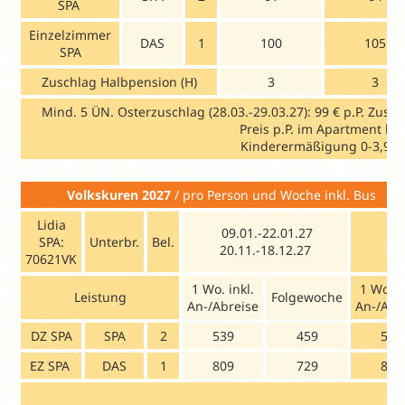
SPA
Einzelzimmer
DAS
1
100
105
SPA
Zuschlag Halbpension (H)
3
3
Mind. 5 ÜN. Osterzuschlag (28.03.-29.03.27): 99 € p.P. Zus
Preis p.P. im Apartment be
Kinderermäßigung 0-3,99 1
Volkskuren 2027
/ pro Person
Lidia
09.01.-22.01.27
23
SPA:
Unterbr.
Bel.
20.11.-18.12.27
23
70621VK
1 Wo. inkl.
1 Wo. i
Leistung
Folgewoche
An-/Abreise
An-/Abr
DZ SPA
SPA
2
539
459
559
EZ SPA
DAS
1
809
729
839