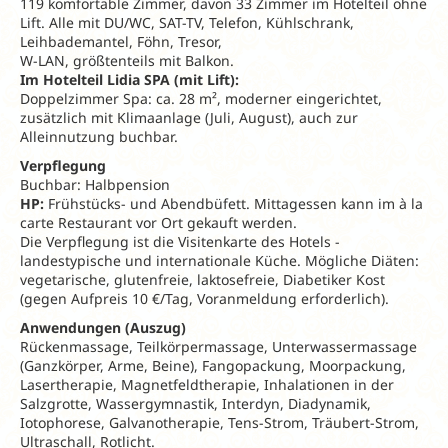
119 komfortable Zimmer, davon 33 Zimmer im Hotelteil ohne
Lift. Alle mit DU/WC, SAT-TV, Telefon, Kühlschrank,
Leihbademantel, Föhn, Tresor,
W-LAN, größtenteils mit Balkon.
Im Hotelteil Lidia SPA (mit Lift):
Doppelzimmer Spa: ca. 28 m², moderner eingerichtet,
zusätzlich mit Klimaanlage (Juli, August), auch zur
Alleinnutzung buchbar.
Verpflegung
Buchbar: Halbpension
HP:
Frühstücks- und Abendbüfett. Mittagessen kann im à la
carte Restaurant vor Ort gekauft werden.
Die Verpflegung ist die Visitenkarte des Hotels -
landestypische und internationale Küche. Mögliche Diäten:
vegetarische, glutenfreie, laktosefreie, Diabetiker Kost
(gegen Aufpreis 10 €/Tag, Voranmeldung erforderlich).
Anwendungen (Auszug)
Rückenmassage, Teilkörpermassage, Unterwassermassage
(Ganzkörper, Arme, Beine), Fangopackung, Moorpackung,
Lasertherapie, Magnetfeldtherapie, Inhalationen in der
Salzgrotte, Wassergymnastik, Interdyn, Diadynamik,
Iotophorese, Galvanotherapie, Tens-Strom, Träubert-Strom,
Ultraschall, Rotlicht.