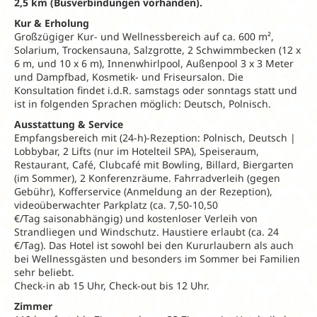
2,5 km (Busverbindungen vorhanden).
Kur & Erholung
Großzügiger Kur- und Wellnessbereich auf ca. 600 m²,
Solarium, Trockensauna, Salzgrotte, 2 Schwimmbecken (12 x
6 m, und 10 x 6 m), Innenwhirlpool, Außenpool 3 x 3 Meter
und Dampfbad, Kosmetik- und Friseursalon. Die
Konsultation findet i.d.R. samstags oder sonntags statt und
ist in folgenden Sprachen möglich: Deutsch, Polnisch.
Ausstattung & Service
Empfangsbereich mit (24-h)-Rezeption: Polnisch, Deutsch |
Lobbybar, 2 Lifts (nur im Hotelteil SPA), Speiseraum,
Restaurant, Café, Clubcafé mit Bowling, Billard, Biergarten
(im Sommer), 2 Konferenzräume. Fahrradverleih (gegen
Gebühr), Kofferservice (Anmeldung an der Rezeption),
videoüberwachter Parkplatz (ca. 7,50-10,50
€/Tag saisonabhängig) und kostenloser Verleih von
Strandliegen und Windschutz. Haustiere erlaubt (ca. 24
€/Tag). Das Hotel ist sowohl bei den Kururlaubern als auch
bei Wellnessgästen und besonders im Sommer bei Familien
sehr beliebt.
Check-in ab 15 Uhr, Check-out bis 12 Uhr.
Zimmer