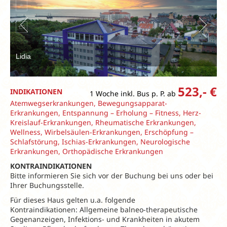
Lidia
523,- €
INDIKATIONEN
1 Woche inkl. Bus p. P. ab
Atemwegserkrankungen, Bewegungsapparat-
Erkrankungen, Entspannung – Erholung – Fitness, Herz-
Kreislauf-Erkrankungen, Rheumatische Erkrankungen,
Wellness, Wirbelsäulen-Erkrankungen, Erschöpfung –
Schlafstörung, Ischias-Erkrankungen, Neurologische
Erkrankungen, Orthopädische Erkrankungen
KONTRAINDIKATIONEN
Bitte informieren Sie sich vor der Buchung bei uns oder bei
Ihrer Buchungsstelle.
Für dieses Haus gelten u.a. folgende
Kontraindikationen: Allgemeine balneo-therapeutische
Gegenanzeigen, Infektions- und Krankheiten in akutem