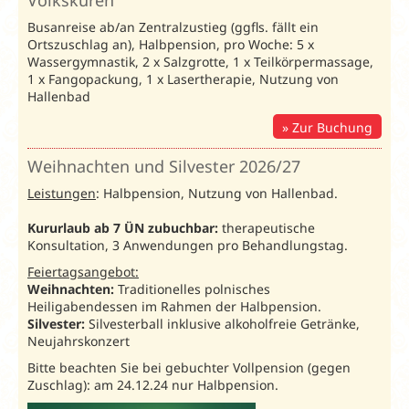
bis
Busanreise ab/an Zentralzustieg (ggfls. fällt ein
17.08.26
Ortszuschlag an), Halbpension, pro Woche: 5 x
Wassergymnastik, 2 x Salzgrotte, 1 x Teilkörpermassage,
1 x Fangopackung, 1 x Lasertherapie, Nutzung von
Bonus 2027
Hallenbad
Im Zeitraum
Zur Buchung
07.01.-24.04.27
und
Weihnachten und Silvester 2026/27
24.10.-21.11.27
Leistungen
1x Salzgrotte
: Halbpension, Nutzung von Hallenbad.
pro Aufenthalt
Kururlaub ab 7 ÜN zubuchbar:
inklusive!
therapeutische
Konsultation, 3 Anwendungen pro Behandlungstag.
Feiertagsangebot:
Weihnachten:
Traditionelles polnisches
Erholung 2026
/ Preise in € p. P. & Nacht Bus
Heiligabendessen im Rahmen der Halbpension.
Silvester:
Silvesterball inklusive alkoholfreie Getränke,
Lidia Spa:
07.01.-22.01.26
23.01.-27.03
Unterbr.
Bel.
Neujahrskonzert
70621
22.11.-18.12.26
24.10.-21.11
Bitte beachten Sie bei gebuchter Vollpension (gegen
Doppelzimmer
SPA
2
61
64
Zuschlag): am 24.12.24 nur Halbpension.
SPA