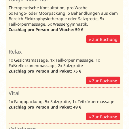
Therapeutische Konsultation, pro Woche
Im Zeitraum
5x Fango- oder Moorpackung, 5 Behandlungen aus dem
07.01.-24.04.26
Bereich Elektrophysiotherapie oder Salzgrotte, 5x
und
Teilkörpermassage, 5x Wassergymnastik.
24.10.-21.11.26:
Zuschlag pro Person und Woche
: 59 €
1x Salzgrotte
pro Aufenthalt
Zur Buchung
inklusive
NEU: 10%
Relax
Rabatt auf á la
Carte
1x Gesichtsmassage, 1x Teilkörper massage, 1x
Restaurant
Fußreflexzonenmassage, 2x Salzgrotte
Zuschlag pro Person und Paket: 75 €
Zur Buchung
Vital
Frühbucher
Erholung
1x Fangopackung, 5x Salzgrotte, 1x Teilkörpermassage
2027
Zuschlag pro Person und Paket: 49 €
3% Rabatt
Zur Buchung
bei
Buchung
Volkskuren