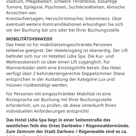
Stadium, Pflegebedarf, schwere Thrombose, bösartige
Tumore, Epilepsie, Psychosen, Suchtkrankheiten, klinische
Anzeichen von
Kreislaufversagen, Herzschrittmacher, Inkontinenz. Über
eventuell weitere Kontraindikationen erkundigen Sie sich
vor der Buchung bei uns oder bei Ihrer Buchungsstelle
MOBILITÄTSHINWEISE
Das Hotel ist für mobilitätseingeschränkte Personen
teilweise geeignet. Der Hoteleingang ist ebenerdig. Der Lift
befindet sich nur im Hotelteil Lidia Spa. Die Kur- und
Wellnessbereich ist über einen Lift zugänglich. Für
Wannenbäder steht eine Einstiegshilfe bereit. Das Hotel
verfügt über 2 behindertengerechte Doppelzimmer. Diese
entsprichen in der Austattung der Kategorie Lux und
müssen rückbestätigt werden.
Für Personen mit eingeschränkter Mobilität ist eine
Rücksprache vor Buchung mit Ihrer Buchungsstelle
erforderlich, um zu prüfen, ob diese Unterkunft Ihren
individuellen Anforderungen entspricht!
Das Hotel Lidia Spa liegt in einer Seitenstraße des
westlichen Teils des Ortes Darlówko / Rügenwaldermünde.
Zum Zentrum der Stadt Darlowo / Rügenwalde sind es ca.