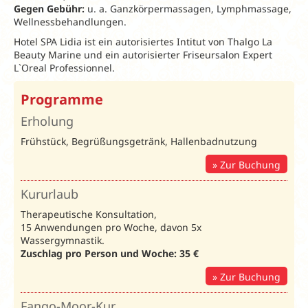
Gegen Gebühr:
u. a. Ganzkörpermassagen, Lymphmassage,
Wellnessbehandlungen.
Hotel SPA Lidia ist ein autorisiertes Intitut von Thalgo La
Beauty Marine und ein autorisierter Friseursalon Expert
L`Oreal Professionnel.
Frühbucher
Programme
Weihnachten
und Silvester
Erholung
Frühstück, Begrüßungsgetränk, Hallenbadnutzung
Bei Buchung
bis zum
Zur Buchung
17.08.26
Ab 14
Kururlaub
Nächte:
5%
Rabatt
Therapeutische Konsultation,
Ab 6 Nächte:
15 Anwendungen pro Woche, davon 5x
3% Rabatt
Wassergymnastik.
Zuschlag pro Person und Woche: 35 €
Zur Buchung
Fango-Moor-Kur
Bonus 2026