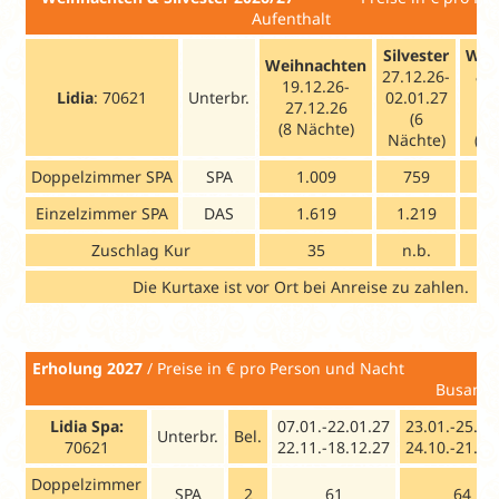
Aufenthalt
Silvester
Wei
Weihnachten
27.12.26-
& S
19.12.26-
Lidia
: 70621
Unterbr.
02.01.27
19
27.12.26
(6
0
(8 Nächte)
Nächte)
(14
Doppelzimmer SPA
SPA
1.009
759
Einzelzimmer SPA
DAS
1.619
1.219
Zuschlag Kur
35
n.b.
Die Kurtaxe ist vor Ort bei Anreise zu zahlen.
Erholung 2027
/ Preise in €
Busanreise: Samstag; I
Lidia Spa:
07.01.-22.01.27
23.01.-25.03
Unterbr.
Bel.
70621
22.11.-18.12.27
24.10.-21.11
Doppelzimmer
SPA
2
61
64