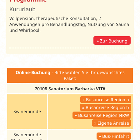
Samstag
Kururlaub
Barbarka
:
03.01.-27.02.26
28.02.-24.04
Unterbr.
Bel.
Vollpension, therapeutische Konsultation, 2
70108
31.10.-19.12.26
26.09.-30.10
Anwendungen pro Behandlungstag, Nutzung von Sauna
Doppelzimmer
DBZ
2
105
109
und Whirlpool.
Einzelzimmer
EZS
1
125
135
Zur Buchung
Min. 7 ÜN. Die Kurtaxe ist vor Ort zu bezahle
Online-Buchung
- Bitte wählen Sie Ihr gewünschtes
Paket:
70108 Sanatorium Barbarka VITA
Busanreise Region a
Busanreise Region b
Swinemünde
Busanreise Region NRW
Eigene Anreise
Swinemünde
Bus-Hinfahrt