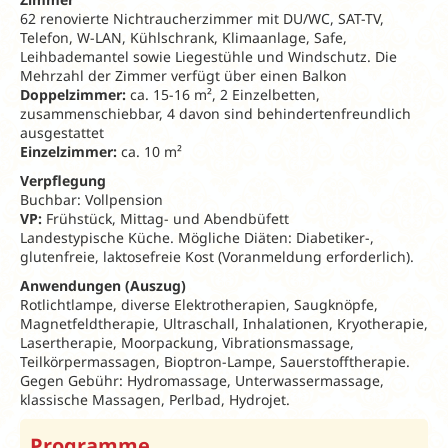
62 renovierte Nichtraucherzimmer mit DU/WC, SAT-TV,
Telefon, W-LAN, Kühlschrank, Klimaanlage, Safe,
Leihbademantel sowie Liegestühle und Windschutz. Die
Mehrzahl der Zimmer verfügt über einen Balkon
Doppelzimmer:
ca. 15-16 m², 2 Einzelbetten,
zusammenschiebbar, 4 davon sind behindertenfreundlich
ausgestattet
Einzelzimmer:
ca. 10 m²
Verpflegung
Buchbar: Vollpension
VP:
Frühstück, Mittag- und Abendbüfett
Landestypische Küche. Mögliche Diäten: Diabetiker-,
glutenfreie, laktosefreie Kost (Voranmeldung erforderlich).
Anwendungen (Auszug)
Rotlichtlampe, diverse Elektrotherapien, Saugknöpfe,
Magnetfeldtherapie, Ultraschall, Inhalationen, Kryotherapie,
Lasertherapie, Moorpackung, Vibrationsmassage,
Teilkörpermassagen, Bioptron-Lampe, Sauerstofftherapie.
Gegen Gebühr: Hydromassage, Unterwassermassage,
klassische Massagen, Perlbad, Hydrojet.
Kururlaub 2026
/ Preise in € pro Person und Nac
Programme