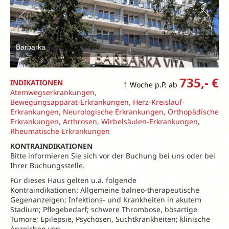
Barbarka
735,- €
INDIKATIONEN
1 Woche p.P. ab
Atemwegserkrankungen,
Bewegungsapparat-Erkrankungen, Herz-Kreislauf-
Erkrankungen, Neurologische Erkrankungen, Orthopädische
Erkrankungen, Arthrosen, Wirbelsäulen-Erkrankungen,
Rheumatische Erkrankungen
KONTRAINDIKATIONEN
Bitte informieren Sie sich vor der Buchung bei uns oder bei
Ihrer Buchungsstelle.
Für dieses Haus gelten u.a. folgende
Kontraindikationen: Allgemeine balneo-therapeutische
Gegenanzeigen; Infektions- und Krankheiten in akutem
Stadium; Pflegebedarf; schwere Thrombose, bösartige
Tumore; Epilepsie, Psychosen, Suchtkrankheiten; klinische
Anzeichen von