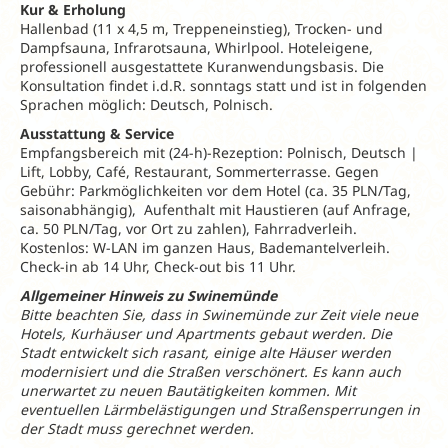
Kur & Erholung
Hallenbad (11 x 4,5 m, Treppeneinstieg), Trocken- und
Dampfsauna, Infrarotsauna, Whirlpool. Hoteleigene,
professionell ausgestattete Kuranwendungsbasis. Die
Konsultation findet i.d.R. sonntags statt und ist in folgenden
Sprachen möglich: Deutsch, Polnisch.
Ausstattung & Service
Empfangsbereich mit (24-h)-Rezeption: Polnisch, Deutsch |
Lift, Lobby, Café, Restaurant, Sommerterrasse. Gegen
Gebühr: Parkmöglichkeiten vor dem Hotel (ca. 35 PLN/Tag,
saisonabhängig), Aufenthalt mit Haustieren (auf Anfrage,
ca. 50 PLN/Tag, vor Ort zu zahlen), Fahrradverleih.
Kostenlos: W-LAN im ganzen Haus, Bademantelverleih.
Check-in ab 14 Uhr, Check-out bis 11 Uhr.
Allgemeiner Hinweis zu Swinemünde
Bitte beachten Sie, dass in Swinemünde zur Zeit viele neue
Hotels, Kurhäuser und Apartments gebaut werden. Die
Stadt entwickelt sich rasant, einige alte Häuser werden
modernisiert und die Straßen verschönert. Es kann auch
unerwartet zu neuen Bautätigkeiten kommen. Mit
eventuellen Lärmbelästigungen und Straßensperrungen in
der Stadt muss gerechnet werden.