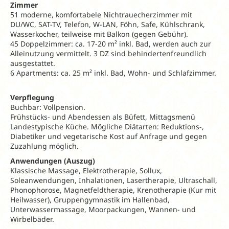
Zimmer
51 moderne, komfortabele Nichtrauecherzimmer mit
DU/WC, SAT-TV, Telefon, W-LAN, Föhn, Safe, Kühlschrank,
Wasserkocher, teilweise mit Balkon (gegen Gebühr).
45 Doppelzimmer: ca. 17-20 m² inkl. Bad, werden auch zur
Alleinutzung vermittelt. 3 DZ sind behindertenfreundlich
ausgestattet.
6 Apartments: ca. 25 m² inkl. Bad, Wohn- und Schlafzimmer.
Verpflegung
Buchbar: Vollpension.
Frühstücks- und Abendessen als Büfett, Mittagsmenü
Landestypische Küche. Mögliche Diätarten: Reduktions-,
Diabetiker und vegetarische Kost auf Anfrage und gegen
Zuzahlung möglich.
Anwendungen (Auszug)
Klassische Massage, Elektrotherapie, Sollux,
Soleanwendungen, Inhalationen, Lasertherapie, Ultraschall,
Phonophorose, Magnetfeldtherapie, Krenotherapie (Kur mit
Heilwasser), Gruppengymnastik im Hallenbad,
Unterwassermassage, Moorpackungen, Wannen- und
Wirbelbäder.