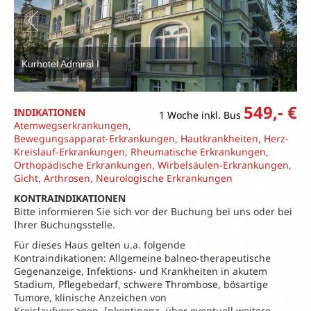
Kurhotel Admiral I
549,- €
INDIKATIONEN
1 Woche inkl. Bus
Atemwegserkrankungen,
Bewegungsapparat-Erkrankungen, Hautkrankheiten, Herz-
Kreislauf-Erkrankungen, Rheumatische Erkrankungen,
Orthopädische Erkrankungen, Wirbelsäulen-Erkrankungen,
Gicht, Arthrosen, Neurologische Erkrankungen
KONTRAINDIKATIONEN
Bitte informieren Sie sich vor der Buchung bei uns oder bei
Ihrer Buchungsstelle.
Für dieses Haus gelten u.a. folgende
Kontraindikationen: Allgemeine balneo-therapeutische
Gegenanzeige, Infektions- und Krankheiten in akutem
Stadium, Pflegebedarf, schwere Thrombose, bösartige
Tumore, klinische Anzeichen von
Kreislaufversagen, Inkontinenz, über eventuell weitere