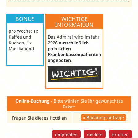
BONUS
WICHTIGE
INFORMATION
pro Woche: 1x
Kaffee und
Das Admiral wird im Jahr
Kuchen, 1x
2026
ausschließlich
Musikabend
polnischen
Krankenkassenpatienten
angeboten
.
Online-Buchung
- Bitte wählen Sie Ihr gewünschtes
Paket:
Buchungsanfrage
Fragen Sie dieses Hotel an
empfehlen
merken
drucken