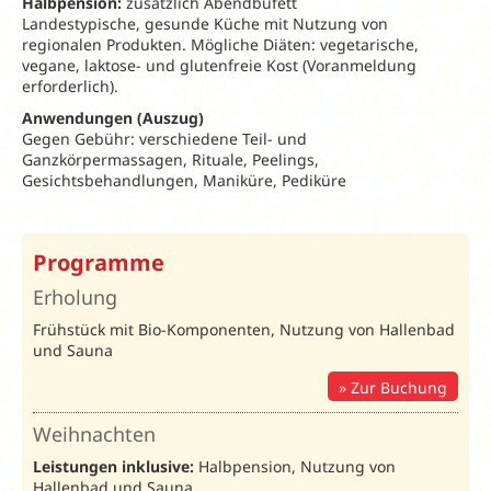
Halbpension:
zusätzlich Abendbüfett
Landestypische, gesunde Küche mit Nutzung von
regionalen Produkten. Mögliche Diäten: vegetarische,
vegane, laktose- und glutenfreie Kost (Voranmeldung
erforderlich).
Anwendungen (Auszug)
Gegen Gebühr: verschiedene Teil- und
Ganzkörpermassagen, Rituale, Peelings,
Gesichtsbehandlungen, Maniküre, Pediküre
Frühbucher und Spartipp 2026
Programme
FRÜHBUCHER (gilt auch für Weihnachten &
Erholung
Silvester)
Frühstück mit Bio-Komponenten, Nutzung von Hallenbad
10% Rabatt
bei Buchung bis 60 Tage vor
und Sauna
Anreise
(nicht mit Spartipp kombinierbar)
Zur Buchung
SPARTIPP
Weihnachten
5 = 4
im
Leistungen inklusive:
Halbpension, Nutzung von
Reisezeitraum
02.01.-02.04.
und
06.04.-30.04.
Hallenbad und Sauna