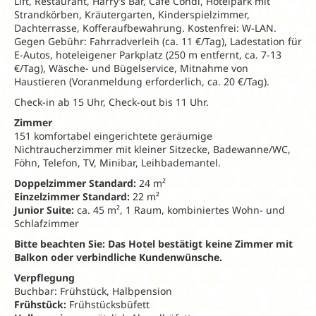
Lift, Restaurant, Harry’s Bar, Café Condi, Hotelpark mit
Strandkörben, Kräutergarten, Kinderspielzimmer,
Dachterrasse, Kofferaufbewahrung. Kostenfrei: W-LAN.
Gegen Gebühr: Fahrradverleih (ca. 11 €/Tag), Ladestation für
E-Autos, hoteleigener Parkplatz (250 m entfernt, ca. 7-13
€/Tag), Wäsche- und Bügelservice, Mitnahme von
Haustieren (Voranmeldung erforderlich, ca. 20 €/Tag).
Check-in ab 15 Uhr, Check-out bis 11 Uhr.
Zimmer
151 komfortabel eingerichtete geräumige
Nichtraucherzimmer mit kleiner Sitzecke, Badewanne/WC,
Föhn, Telefon, TV, Minibar, Leihbademantel.
Doppelzimmer Standard:
24 m²
Einzelzimmer Standard:
22 m²
Junior Suite:
ca. 45 m², 1 Raum, kombiniertes Wohn- und
Schlafzimmer
Bitte beachten Sie: Das Hotel bestätigt keine Zimmer mit
Balkon oder verbindliche Kundenwünsche.
Verpflegung
Buchbar: Frühstück, Halbpension
Frühstück:
Frühstücksbüfett