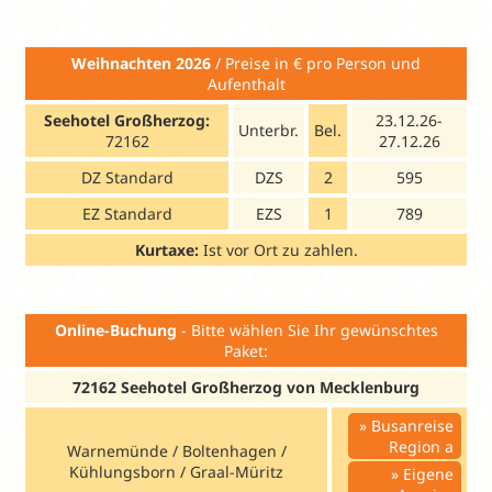
€ mit HP, 12-14,99 Jahre 33 € mit ÜF, 53 € mit 
Weihnachten 2026
/ Preise in € pro Person und
Aufenthalt
Seehotel Großherzog:
23.12.26-
Unterbr.
Bel.
72162
27.12.26
DZ Standard
DZS
2
595
EZ Standard
EZS
1
789
Kurtaxe:
Ist vor Ort zu zahlen.
Online-Buchung
- Bitte wählen Sie Ihr gewünschtes
Paket:
72162 Seehotel Großherzog von Mecklenburg
Busanreise
Region a
Warnemünde / Boltenhagen /
Kühlungsborn / Graal-Müritz
Eigene