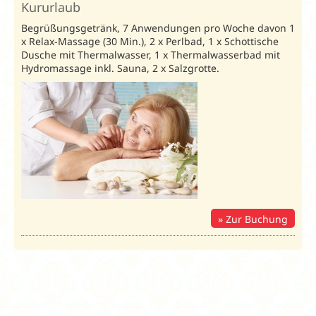
Kururlaub
Spartipp
Begrüßungsgetränk, 7 Anwendungen pro Woche davon 1
Ganzjährig
x Relax-Massage (30 Min.), 2 x Perlbad, 1 x Schottische
gilt:
21=20
Dusche mit Thermalwasser, 1 x Thermalwasserbad mit
Hydromassage inkl. Sauna, 2 x Salzgrotte.
Kururlaub 2026
/ Preise in € p. P./Nacht
Anreisetag: Sonntag
Caspar
: 70808
Unterbr.
Bel.
03.01.-20.12.26
Doppelzimmer
DZS
2
88
Standard
Einzelzimmer
EZ
1
125
Standard
Zur Buchung
Doppelzimmer
DLX
2
105
Lux
Einzelzimmer
EZLX
1
126
Lux
Apartment
AP2
2
118