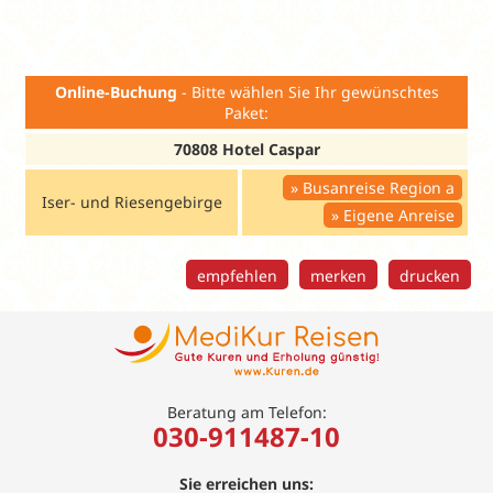
Mind. 7 ÜN. Die Kurtaxe ist vor Ort zu zahlen.
Online-Buchung
- Bitte wählen Sie Ihr gewünschtes
Paket:
70808 Hotel Caspar
Busanreise Region a
Iser- und Riesengebirge
Eigene Anreise
empfehlen
merken
drucken
Beratung am Telefon:
030-911487-10
Sie erreichen uns: