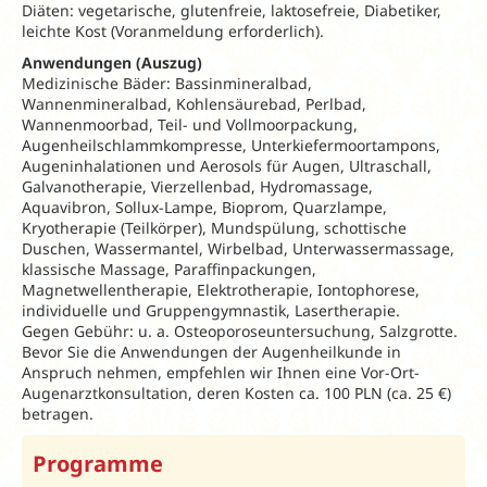
Diäten: vegetarische, glutenfreie, laktosefreie, Diabetiker,
leichte Kost (Voranmeldung erforderlich).
Anwendungen (Auszug)
Medizinische Bäder: Bassinmineralbad,
Wannenmineralbad, Kohlensäurebad, Perlbad,
Wannenmoorbad, Teil- und Vollmoorpackung,
Augenheilschlammkompresse, Unterkiefermoortampons,
Augeninhalationen und Aerosols für Augen, Ultraschall,
Galvanotherapie, Vierzellenbad, Hydromassage,
Aquavibron, Sollux-Lampe, Bioprom, Quarzlampe,
Kryotherapie (Teilkörper), Mundspülung, schottische
Duschen, Wassermantel, Wirbelbad, Unterwassermassage,
klassische Massage, Paraffinpackungen,
Magnetwellentherapie, Elektrotherapie, Iontophorese,
individuelle und Gruppengymnastik, Lasertherapie.
Gegen Gebühr: u. a. Osteoporoseuntersuchung, Salzgrotte.
Bevor Sie die Anwendungen der Augenheilkunde in
Anspruch nehmen, empfehlen wir Ihnen eine Vor-Ort-
Augenarztkonsultation, deren Kosten ca. 100 PLN (ca. 25 €)
betragen.
Programme