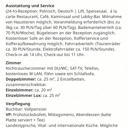
Ausstattung und Service
(24-h)-Rezeption: Polnisch, Deutsch | Lift, Speisesaal, á la
carte Restaurant, Café, Kaminsaal und Lobby-Bar. Mitnahme
von Haustieren möglich, Voranmeldung erforderlich (bis zu
3kg ca. 30 PLN/Tag über 60 PLN/Tag). Bademantelverleih (ca.
70 PLN/Woche). Bügeleisen an der Rezeption zugänglich.
Kostenloser Safe an der Rezeption, Kofferservice und
Kofferaufbewahrung möglich. Fahrradverleih: (Tourenräder
ca. 30 PLN/Stunde, Elektrofahrräder ca. 150 PLN/Stunde).
Check-in ab 14 Uhr, Check-out bis 11 Uhr.
Zimmer
Nichtraucherzimmer mit DU/WC, SAT-TV, Telefon,
kostenloses W-LAN, Föhn sowie ein Schlafsofa.
Doppelzimmer:
ca. 25 m², 2 Einzelbetten,
zusammenschiebbar.
Einzelzimmer:
ca. 20 m²
Einzelzimmer Lux:
ca. 25 m²
Verpflegung
Buchbar: Vollpension
VP:
Frühstücksbüfett, Mittagsmenü, Abendessen (kalte
Platte serviert + Tee)
Landestypische, Vital- und internationale Küche. Mögliche