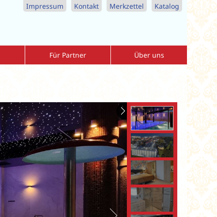
Impressum
Kontakt
Merkzettel
Katalog
Für Partner
Über uns
Agenturbereich
Allgemeine-Reisebedingungen
r
Download-Center
Datenschutzerklärung
nreise
Vorteile als Partner
Impressum
Katalogbestellung Reisebüros
Kontaktformular
MediKur Reisen