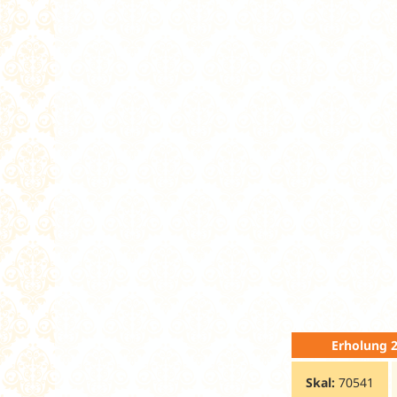
Erholung 
Skal:
70541