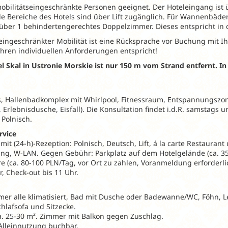
 mobilitätseingeschränkte Personen geeignet. Der Hoteleingang ist
lle Bereiche des Hotels sind über Lift zugänglich. Für Wannenbäder 
über 1 behindertengerechtes Doppelzimmer. Dieses entspricht in 
eingeschränkter Mobilität ist eine Rücksprache vor Buchung mit Ih
Ihren individuellen Anforderungen entspricht!
l Skal in Ustronie Morskie ist nur 150 m vom Strand entfernt. In
 Hallenbadkomplex mit Whirlpool, Fitnessraum, Entspannungszon
rlebnisdusche, Eisfall). Die Konsultation findet i.d.R. samstags u
 Polnisch.
rvice
t (24-h)-Rezeption: Polnisch, Deutsch, Lift, á la carte Restaurant
g, W-LAN. Gegen Gebühr: Parkplatz auf dem Hotelgelände (ca. 35 
re (ca. 80-100 PLN/Tag, vor Ort zu zahlen, Voranmeldung erforderli
, Check-out bis 11 Uhr.
r alle klimatisiert, Bad mit Dusche oder Badewanne/WC, Föhn, Le
chlafsofa und Sitzecke.
. 25-30 m². Zimmer mit Balkon gegen Zuschlag.
Alleinnutzung buchbar.