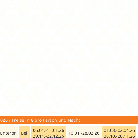
2026
/ Preise in € pro Person und Nacht Busanre
06.01.-15.01.26
01.03.-02.04.26
Unterbr.
Bel.
16.01.-28.02.26
29.11.-22.12.26
30.10.-28.11.26