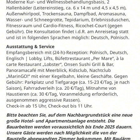
Moderne Kur- und Wellnessbehandlungsbasis, 2
Hallenbäder (Leitereinstieg, ca. 6 x 14 m und 4,5 x 4,5 m),
Außenwhirlpool, Trockensauna, Dampfbad, Aromasauna,
Wasser- und Schneegrotte, Tepidarium, Erlebnissduschen,
Fitnessraum und Cardio-Fitness, Ricochet-Court (gegen
Gebühr). Die Konsultation findet i.d.R. am Anreisetag statt
und ist in folgenden Sprachen möglich: Deutsch, Polnisch.
Ausstattung & Service
Empfangsbereich mit (24-h)-Rezeption: Polnisch, Deutsch,
Englisch | Lobby, Lifts, Büfettrestaurant „Per Mare“, à la
carte Restaurant „Lobster“, Onsen Sushi Grill & Bar,
Panoramacafé mit Meerblick, Kidsclub, Nachtclub
„MarinGO!“ mit einer Kegelbahn, kleine Geschäfte. Gegen
Gebühr: Parkplatz und Tiefgarage (ca. 15-23 €/Tag, je nach
Saison), Fahrradverleih (ca. 20 €/Tag), Mitnahme von
Haustieren (ca. 30 €/Tag, Voranmeldung erforderlich,
ausgenommen aggressive Rassen).
Check-in ab 15 Uhr, Check-out bis 11 Uhr.
Bitte beachten Sie, auf dem Nachbargrundstück eine neue
große Hotel- und Apartmentsanlage entsteht. Die
Bauarbeiten werden voraussichtlich bis Ende 2025 dauern.
Unsere Gäste werden nach Möglichkeit die von der
Baustelle abgewandten Zimmer bekommen. Mit Baulärm