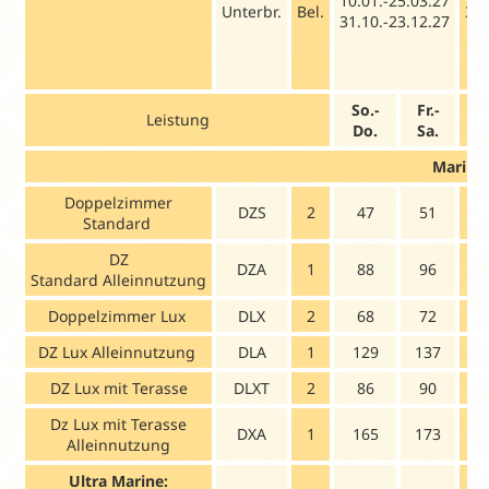
10.01.-25.03.27
Unterbr.
Bel.
30.
31.10.-23.12.27
So.-
Fr.-
S
Leistung
Do.
Sa.
D
Marine
Doppelzimmer
DZS
2
47
51
Standard
DZ
DZA
1
88
96
1
Standard Alleinnutzung
Doppelzimmer Lux
DLX
2
68
72
DZ Lux Alleinnutzung
DLA
1
129
137
1
DZ Lux mit Terasse
DLXT
2
86
90
1
Dz Lux mit Terasse
DXA
1
165
173
2
Alleinnutzung
Ultra Marine: