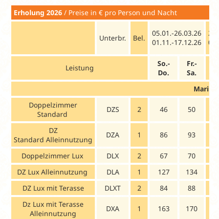
Erholung 2026
/ Preise in € pro Person und Nacht Busan
05.01.-26.03.26
27.
Unterbr.
Bel.
01.11.-17.12.26
07.
So.-
Fr.-
S
Leistung
Do.
Sa.
D
Marine
Doppelzimmer
DZS
2
46
50
Standard
DZ
DZA
1
86
93
1
Standard Alleinnutzung
Doppelzimmer Lux
DLX
2
67
70
DZ Lux Alleinnutzung
DLA
1
127
134
1
DZ Lux mit Terasse
DLXT
2
84
88
1
Dz Lux mit Terasse
DXA
1
163
170
2
Alleinnutzung