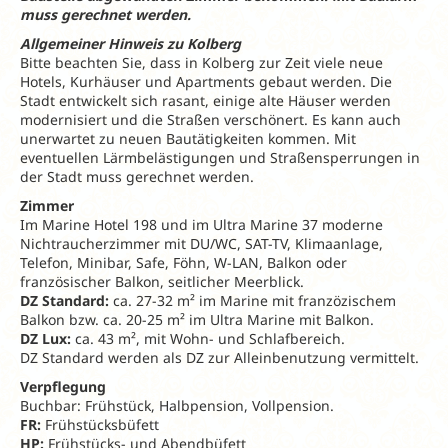
muss gerechnet werden.
Allgemeiner Hinweis zu Kolberg
Bitte beachten Sie, dass in Kolberg zur Zeit viele neue
Hotels, Kurhäuser und Apartments gebaut werden. Die
Stadt entwickelt sich rasant, einige alte Häuser werden
modernisiert und die Straßen verschönert. Es kann auch
unerwartet zu neuen Bautätigkeiten kommen. Mit
eventuellen Lärmbelästigungen und Straßensperrungen in
der Stadt muss gerechnet werden.
Zimmer
Im Marine Hotel 198 und im Ultra Marine 37 moderne
Nichtraucherzimmer mit DU/WC, SAT-TV, Klimaanlage,
Telefon, Minibar, Safe, Föhn, W-LAN, Balkon oder
französischer Balkon, seitlicher Meerblick.
DZ Standard:
ca. 27-32 m² im Marine mit franzözischem
Balkon bzw. ca. 20-25 m² im Ultra Marine mit Balkon.
DZ Lux:
ca. 43 m², mit Wohn- und Schlafbereich.
DZ Standard werden als DZ zur Alleinbenutzung vermittelt.
Verpflegung
Buchbar: Frühstück, Halbpension, Vollpension.
FR:
Frühstücksbüfett
HP:
Frühstücks- und Abendbüfett