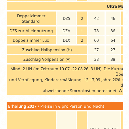
Ultra
Mari
Doppelzimmer
DZS
2
42
46
Standard
DZS zur Alleinnutzung
DZA
1
78
86
1
Doppelzimmer Lux
DLX
2
60
64
Zuschlag Halbpension (H)
27
27
Zuschlag Vollpension (V)
38
38
Mind. 2 ÜN (im Zeitraum 10.07.-22.08.26: 3 ÜN). Die Kurtaxe 
Übern
und Verpflegung, Kinderermäßigung: 12-17,99 Jahre 20% auf 
das
abweichende Stornokosten berechnet. Wir te
Erholung 2027
/ Preise in € pro Person und Nacht Busan