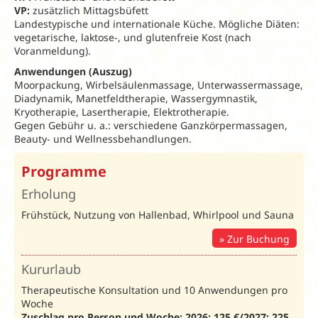
VP:
zusätzlich Mittagsbüfett
Landestypische und internationale Küche. Mögliche Diäten:
vegetarische, laktose-, und glutenfreie Kost (nach
Voranmeldung).
Anwendungen (Auszug)
Moorpackung, Wirbelsäulenmassage, Unterwassermassage,
Diadynamik, Manetfeldtherapie, Wassergymnastik,
Kryotherapie, Lasertherapie, Elektrotherapie.
Gegen Gebühr u. a.: verschiedene Ganzkörpermassagen,
Beauty- und Wellnessbehandlungen.
Programme
Erholung
Frühstück, Nutzung von Hallenbad, Whirlpool und Sauna
Zur Buchung
Kururlaub
Therapeutische Konsultation und 10 Anwendungen pro
Woche
Zuschlag pro Person und Woche: 2026: 125
€/2027: 2
25