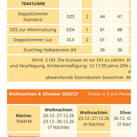
70441UMM
Doppelzimmer
DZS
2
44
47
Standard
DZS zur Alleinnutzung
DZA
1
81
88
1
Doppelzimmer Lux
DLX
2
61
65
Zuschlag Halbpension (H)
36
36
Mind. 2 ÜN. Die Kurtaxe ist vor Ort zu zahlen. Ki
und Verpflegung, Kinderermäßigung: 12-17,99 Jahre 20% auf 
das
abweichende Stornokosten berechnet. Wir te
Weihnachten & Silvester 2026/27
Preise in € 
Weihnachten
Weihnachten
Silveste
Marine:
20.12.-27.12.26
23.12.-27.12.26
30.12.-02.0
70441M
23.12.-30.12.26
(4 Nächte)
(3 Nächte
(7 Nächte)