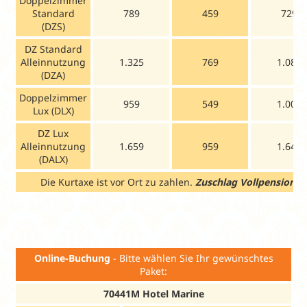
Doppelzimmer
Standard
789
459
729
(DZS)
DZ Standard
Alleinnutzung
1.325
769
1.089
(DZA)
Doppelzimmer
959
549
1.009
Lux (DLX)
DZ Lux
Alleinnutzung
1.659
959
1.649
(DALX)
Die Kurtaxe ist vor Ort zu zahlen.
Zuschlag Vollpension (V
Online-Buchung
- Bitte wählen Sie Ihr gewünschtes
Paket:
70441M Hotel Marine