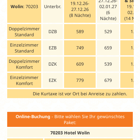
27.12.26-
& Silve
19.12.26-
Wolin
: 70203
Unterbr.
02.01.27
19.12.
27.12.26
(6
02.01
(8 Nächte)
Nächte)
(14 Näc
Doppelzimmer
DZB
589
529
1.10
Standard
Einzelzimmer
EZB
749
659
1.39
Standard
Doppelzimmer
DZK
609
539
1.13
Komfort
Einzelzimmer
EZK
779
679
1.44
Komfort
Die Kurtaxe ist vor Ort bei Anreise zu zahlen.
Online-Buchung
- Bitte wählen Sie Ihr gewünschtes
Paket:
70203 Hotel Wolin