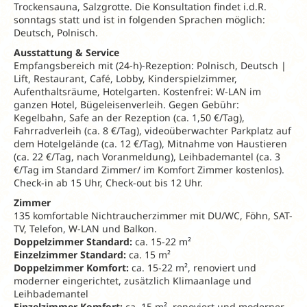
Trockensauna, Salzgrotte. Die Konsultation findet i.d.R.
sonntags statt und ist in folgenden Sprachen möglich:
Deutsch, Polnisch.
Ausstattung & Service
Empfangsbereich mit (24-h)-Rezeption: Polnisch, Deutsch |
Lift, Restaurant, Café, Lobby, Kinderspielzimmer,
Aufenthaltsräume, Hotelgarten. Kostenfrei: W-LAN im
ganzen Hotel, Bügeleisenverleih. Gegen Gebühr:
Kegelbahn, Safe an der Rezeption (ca. 1,50 €/Tag),
Fahrradverleih (ca. 8 €/Tag), videoüberwachter Parkplatz auf
dem Hotelgelände (ca. 12 €/Tag), Mitnahme von Haustieren
(ca. 22 €/Tag, nach Voranmeldung), Leihbademantel (ca. 3
€/Tag im Standard Zimmer/ im Komfort Zimmer kostenlos).
Check-in ab 15 Uhr, Check-out bis 12 Uhr.
Zimmer
135 komfortable Nichtraucherzimmer mit DU/WC, Föhn, SAT-
TV, Telefon, W-LAN und Balkon.
Doppelzimmer Standard:
ca. 15-22 m²
Einzelzimmer Standard:
ca. 15 m²
Doppelzimmer Komfort:
ca. 15-22 m², renoviert und
moderner eingerichtet, zusätzlich Klimaanlage und
Leihbademantel
Einzelzimmer Komfort:
ca. 15 m², renoviert und moderner