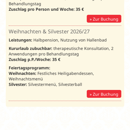
Behandlungstag
zum 17.08.26
Zuschlag pro Person und Woche: 35 €
ab 14
Übernachtungen:
Zur Buchung
5%
ab 6
Weihnachten & Silvester 2026/27
Übernachtungen:
3%
Leistungen:
Halbpension, Nutzung von Hallenbad
Kururlaub zubuchbar:
therapeutische Konsultation, 2
Anwendungen pro Behandlungstag
Zuschlag p.P./Woche: 35 €
Feiertagsprogramm:
Weihnachten:
Festliches Heiligabendessen,
Erholung
2026
/ Preise in € pro Person und Nacht Busan
Weihnachtsmenü
individuell: tä
Silvester:
Silvestermenü, Silvesterball
Zur Buchung
Wolin:
07.01.-02.04.26
03.04.-15.06
Unterbr.
Bel.
70203
15.10.-22.12.26
16.09.-14.10
Doppelzimmer
DZB
2
36
40
Standard
Einzelzimmer