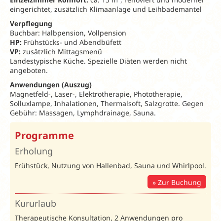
eingerichtet, zusätzlich Klimaanlage und Leihbademantel
Verpflegung
Buchbar: Halbpension, Vollpension
HP:
Frühstücks- und Abendbüfett
VP:
zusätzlich Mittagsmenü
Landestypische Küche. Spezielle Diäten werden nicht
angeboten.
Anwendungen (Auszug)
Magnetfeld-, Laser-, Elektrotherapie, Phototherapie,
Solluxlampe, Inhalationen, Thermalsoft, Salzgrotte. Gegen
Gebühr: Massagen, Lymphdrainage, Sauna.
Spartipp 2026
Programme
Ganzjährig:
7=6/
Erholung
Erholung
14=12/ 21=18
Frühstück, Nutzung von Hallenbad, Sauna und Whirlpool.
Zur Buchung
Frühbucher
Weihnachten &
Silvester 2026/27
Kururlaub
Therapeutische Konsultation, 2 Anwendungen pro
Bei Buchung bis