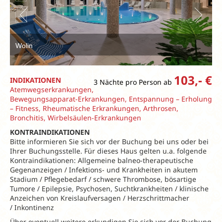
Wolin
103,- €
INDIKATIONEN
3 Nächte pro Person ab
Atemwegserkrankungen,
Bewegungsapparat-Erkrankungen, Entspannung – Erholung
– Fitness, Rheumatische Erkrankungen, Arthrosen,
Bronchitis, Wirbelsäulen-Erkrankungen
KONTRAINDIKATIONEN
Bitte informieren Sie sich vor der Buchung bei uns oder bei
Ihrer Buchungsstelle. Für dieses Haus gelten u.a. folgende
Kontraindikationen: Allgemeine balneo-therapeutische
Gegenanzeigen / Infektions- und Krankheiten in akutem
Stadium / Pflegebedarf / schwere Thrombose, bösartige
Tumore / Epilepsie, Psychosen, Suchtkrankheiten / klinische
Anzeichen von Kreislaufversagen / Herzschrittmacher
/ Inkontinenz
Über eventuell weitere erkundigen Sie sich vor der Buchung