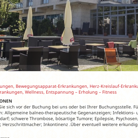
bild
ngen, Bewegungsapparat-Erkrankungen, Herz-Kreislauf-Erkrank
rankungen, Wellness, Entspannung – Erholung – Fitness
IONEN
 Sie sich vor der Buchung bei uns oder bei Ihrer Buchungsstelle. F
n: Allgemeine balneo-therapeutische Gegenanzeigen; Infektions- 
darf; schwere Thrombose, bösartige Tumore; Epilepsie, Psychosen,
; Herzschrittmacher; Inkontinenz .Über eventuell weitere erkundig