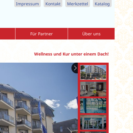
Impressum
Kontakt
Merkzettel
Katalog
Für Partner
Über uns
Agenturbereich
Allgemeine-Reisebedingungen
r
Download-Center
Datenschutzerklärung
Wellness und Kur unter einem Dach!
nreise
Vorteile als Partner
Impressum
Katalogbestellung Reisebüros
Kontaktformular
MediKur Reisen