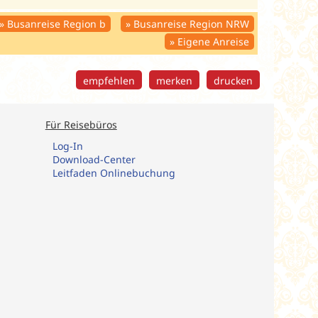
Busanreise Region b
Busanreise Region NRW
Eigene Anreise
empfehlen
merken
drucken
Für Reisebüros
Log-In
Download-Center
Leitfaden Onlinebuchung​