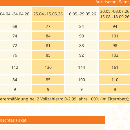
n und Nacht Anreisetag: Samstag / Busa
30.05.-03.07.26
04.04.-24.04.26
25.04.-15.05.26
16.05.-29.05.26
15.08.-18.09.26
68
77
84
94
74
84
90
101
72
81
88
98
76
85
92
102
112
130
144
161
84
85
100
110
9
9
9
9
derermäßigung bei 2 Vollzahlern: 0-2,99 Jahre 100% (im Elternbett)
nschtes Paket: