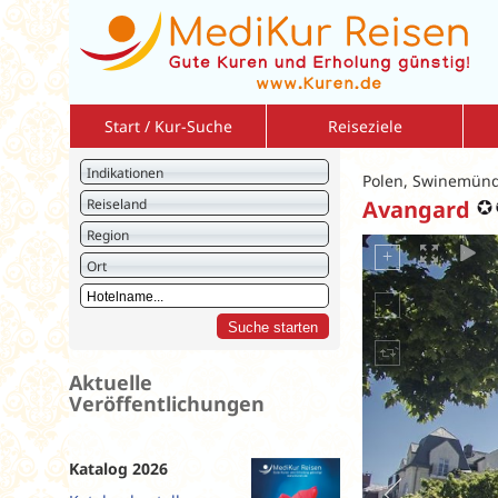
Start / Kur-Suche
Reiseziele
Bulgarien
So
Indikationen
Polen, Swinemünd
Deutschland
So
Reiseland
Avangard
Israel
Am
Region
Italien
2 r
Ort
Jordanien
Vo
Kreuzfahrten
Vo
Kroatien
Ku
Litauen
St
Aktuelle
Veröffentlichungen
Montenegro
Polen
Rumänien
Katalog 2026
Slowakei