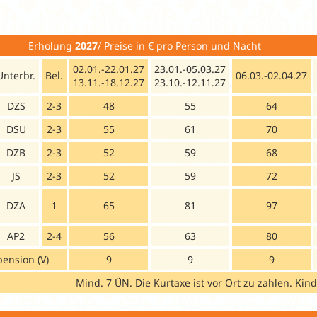
Erholung
2027
/ Preise in € pro Person
02.01.-22.01.27
23.01.-05.03.27
Unterbr.
Bel.
06.03.-02.04.27
13.11.-18.12.27
23.10.-12.11.27
DZS
2-3
48
55
64
DSU
2-3
55
61
70
DZB
2-3
52
59
68
JS
2-3
52
59
72
DZA
1
65
81
97
AP2
2-4
56
63
80
pension (V)
9
9
9
Mind. 7 ÜN. Die Kurtaxe ist vor Ort zu zahlen. Kin