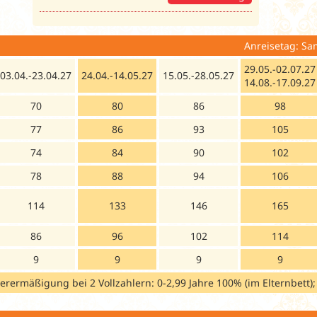
 und Nacht Anreisetag: Samstag / Bus
29.05.-02.07.27
03.04.-23.04.27
24.04.-14.05.27
15.05.-28.05.27
14.08.-17.09.27
70
80
86
98
77
86
93
105
74
84
90
102
78
88
94
106
114
133
146
165
86
96
102
114
9
9
9
9
derermäßigung bei 2 Vollzahlern: 0-2,99 Jahre 100% (im Elternbett)