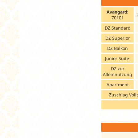
Avangard:
70101
DZ Standard
DZ Superior
DZ Balkon
Junior Suite
DZ zur
Alleinnutzung
Apartment
Zuschlag Voll