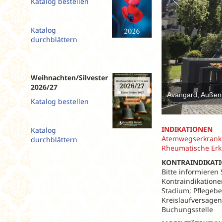
Katalog bestellen
Slowenien
Spanien
Katalog
Tschechien
durchblättern
Ungarn
Weihnachten/Silvester
2026/27
Avangard, Außen
Katalog bestellen
INDIKATIONEN
Katalog
Atemwegserkranku
durchblättern
Rheumatische Erk
KONTRAINDIKAT
Bitte informieren
Kontraindikatione
Stadium; Pflegebe
Kreislaufversagen
Buchungsstelle