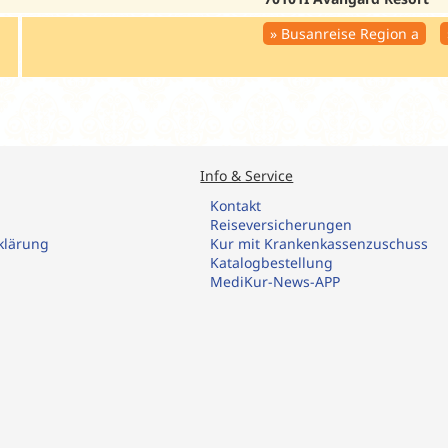
Busanreise Region a
Info & Service
Kontakt
R
eiseversicherungen
klärung
Kur mit Krankenkassenzuschuss
Katalogbestellung
MediKur-News-APP