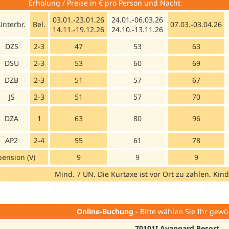
Erholung / Preise in € pro Perso
03.01.-23.01.26
24.01.-06.03.26
Unterbr.
Bel.
07.03.-03.04.26
14.11.-19.12.26
24.10.-13.11.26
DZS
2-3
47
53
63
DSU
2-3
53
60
69
DZB
2-3
51
57
67
JS
2-3
51
57
70
DZA
1
63
80
96
AP2
2-4
55
61
78
pension (V)
9
9
9
Mind. 7 ÜN. Die Kurtaxe ist vor Ort zu zahlen. Kin
Online-Buchung
- Bitte wählen Sie Ihr gewü
70101I Avangard Resort