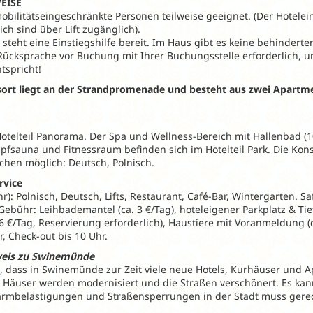
EISE
 mobilitätseingeschränkte Personen teilweise geeignet. (Der Hotel
ch sind über Lift zugänglich).
teht eine Einstiegshilfe bereit. Im Haus gibt es keine behindert
e Rücksprache vor Buchung mit Ihrer Buchungsstelle erforderlich, u
tspricht!
ort liegt an der Strandpromenade und besteht aus zwei Apartm
otelteil Panorama. Der Spa und Wellness-Bereich mit Hallenbad (1
fsauna und Fitnessraum befinden sich im Hotelteil Park. Die Konsul
chen möglich: Deutsch, Polnisch.
rvice
hr): Polnisch, Deutsch, Lifts, Restaurant, Café-Bar, Wintergarten.
Gebühr: Leihbademantel (ca. 3 €/Tag), hoteleigener Parkplatz & Ti
 €/Tag, Reservierung erforderlich), Haustiere mit Voranmeldung (c
, Check-out bis 10 Uhr.
weis zu Swinemünde
e, dass in Swinemünde zur Zeit viele neue Hotels, Kurhäuser und A
te Häuser werden modernisiert und die Straßen verschönert. Es k
Lärmbelästigungen und Straßensperrungen in der Stadt muss gere