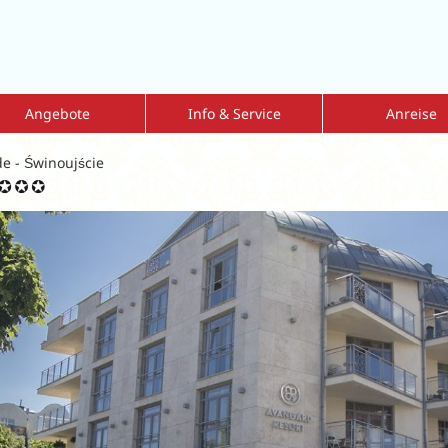
Angebote
Info & Service
Anreise
mmer Sale 2026
Kur mit Krankenkassenzuschuss
Fahrdienst
e - Świnoujście
nderangebote
Reiseversicherung
Flug-und-Transfe
bulante Vorsorgekur
Reisen mit Hund
Tipps zur Eigena
eisen = 1 zahlt
Dialyse vor Ort
lkskuren
Kataloge
lksurlaub
Geschenkgutscheine
ren nach Indikationen
Newsletter
ärkung der Atemwege
Aktuelle Informationen
Leitfaden Onlinebuchung
MediKur vor Ort
MediKur-App