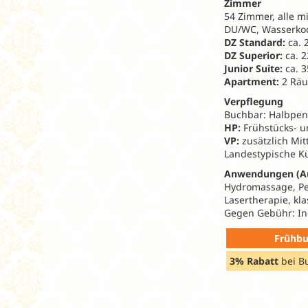
Zimmer
54 Zimmer, alle m
DU/WC, Wasserkoch
DZ Standard:
ca. 
DZ Superior:
ca. 2
Junior Suite:
ca. 3
Apartment:
2 Räum
Verpflegung
Buchbar: Halbpens
HP:
Frühstücks- 
VP:
zusätzlich Mi
Landestypische K
Anwendungen (A
Hydromassage, Per
Lasertherapie, kl
Gegen Gebühr: In
Frühbu
3% Rabatt
bei B