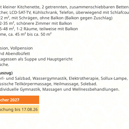
it kleiner Kitchenette, 2 getrennten, zusammenschiebbaren Betten (
er, LCD-SAT-TV, Kühlschrank, Telefon, überwiegend mit Schlafco
22 m², mit Schrägen, ohne Balkon (Balkon gegen Zuschlag)
2-35 m², schönere Zimmer mit Balkon
5-48 m², 1-2 Räume, teilweise mit Balkon
e, ca. 45 m² bis ca. 50 m²
ion, Vollpension
und Abendbüfett
ttagessen als Suppe und Hauptgericht
üche.
uszug)
l- und Salzbad, Wassergymnastik, Elektrotherapie, Sollux-Lampe,
assische Teilkörpermassage, Heilmassage, Solebad.
dividuelle Gymnastik, Massagen und Wellnessbehandlungen.
cher 2027
uchung bis 17.08.26