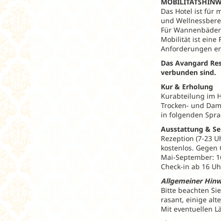
MOBILITÄTSHINW
Das Hotel ist für
und Wellnessberei
Für Wannenbäder s
Mobilität ist ein
Anforderungen en
Das Avangard Res
verbunden sind.
Kur & Erholung
Kurabteilung im H
Trocken- und Damp
in folgenden Spra
Ausstattung & Se
Rezeption (7-23 U
kostenlos. Gegen 
Mai-September: 16
Check-in ab 16 Uhr
Allgemeiner Hin
Bitte beachten Si
rasant, einige al
Mit eventuellen 