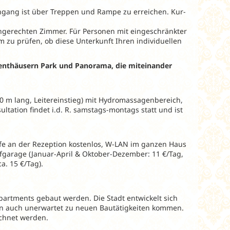
eingang ist über Treppen und Rampe zu erreichen. Kur-
engerechten Zimmer. Für Personen mit eingeschränkter
m zu prüfen, ob diese Unterkunft Ihren individuellen
enthäusern Park und Panorama, die miteinander
0 m lang, Leitereinstieg) mit Hydromassagenbereich,
tation findet i.d. R. samstags-montags statt und ist
 Safe an der Rezeption kostenlos, W-LAN im ganzen Haus
efgarage (Januar-April & Oktober-Dezember: 11 €/Tag,
a. 15 €/Tag).
partments gebaut werden. Die Stadt entwickelt sich
ann auch unerwartet zu neuen Bautätigkeiten kommen.
chnet werden.