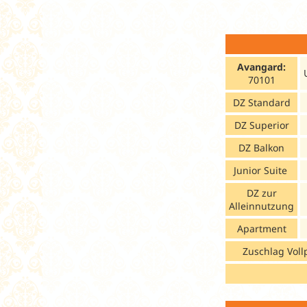
Avangard:
70101
DZ Standard
DZ Superior
DZ Balkon
Junior Suite
DZ zur
Alleinnutzung
Apartment
Zuschlag Voll