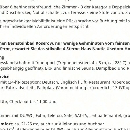
 über 6 behindertenfreundliche Zimmer - 3 der Kategorie Doppelzi
d Duschhocker, Notfallschalter, zur Terasse kleine Stufe von ca. 3
eingeschränkter Mobilität ist eine Rücksprache vor Buchung mit Ih
Ihren individuellen Anforderungen entspricht
schen Bernsteinbad Koserow, nur wenige Gehminuten vom feinsa
fernt, erwartet Sie das stilvolle 4-Sterne-Haus
Nautic Usedom Hot
ung
sslandschaft mit Innenpool (Treppeneinstieg, 4 x 8 m, ca. 28° C)
ungsabhängig geöffnet), Bio- und finnische Sauna, Dampfbad und 
rvice
it (24-h)-Rezeption: Deutsch, Englisch l Lift, Restaurant "Oberdec
: Fahrradverleih, Parkplatz (Voranmeldung erforderlich, 13 €/Ta
Uhr, Check-out bis 11.00 Uhr.
mmer mit DU/WC, Föhn, Telefon, Safe, SAT-TV, Leihbademantel, grö
mfort:
ca. 21-25 m², auch zur Alleinnutzung buchbar
26-30 m², Badewanne oder DU/WC, auch zur Alleinnutzung buchba