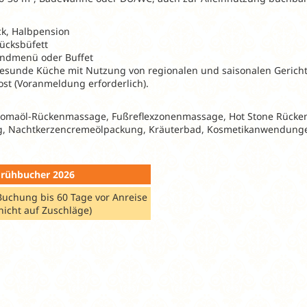
ck, Halbpension
ücksbüfett
ndmenü oder Buffet
esunde Küche mit Nutzung von regionalen und saisonalen Gerichte
ost (Voranmeldung erforderlich).
romaöl-Rückenmassage, Fußreflexzonenmassage, Hot Stone Rück
g, Nachtkerzencremeölpackung, Kräuterbad, Kosmetikanwendung
Frühbucher 2026
Buchung bis 60 Tage vor Anreise
 nicht auf Zuschläge)