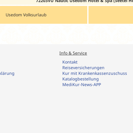
72203VU Nautic Usedom Hotel & Spa (Seetel Hot
Usedom Volksurlaub
Info & Service
Kontakt
R
eiseversicherungen
klärung
Kur mit Krankenkassenzuschuss
Katalogbestellung
MediKur-News-APP