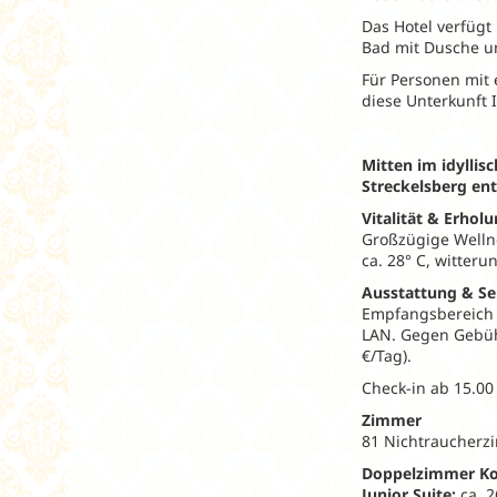
Das Hotel verfügt
Bad mit Dusche un
Für Personen mit 
diese Unterkunft 
Mitten im idylli
Streckelsberg ent
Vitalität & Erhol
Großzügige Wellne
ca. 28° C, witter
Ausstattung & Se
Empfangsbereich m
LAN. Gegen Gebühr
€/Tag).
Check-in ab 15.00 
Zimmer
81 Nichtraucherzi
Doppelzimmer Ko
Junior Suite:
ca. 