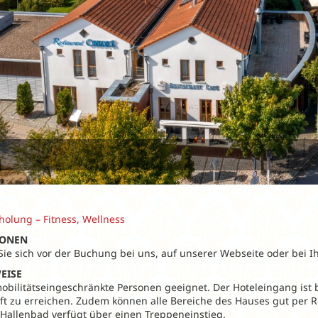
olung – Fitness, Wellness
IONEN
 Sie sich vor der Buchung bei uns, auf unserer Webseite oder bei I
EISE
 mobilitätseingeschränkte Personen geeignet. Der Hoteleingang is
ift zu erreichen. Zudem können alle Bereiche des Hauses gut per R
Hallenbad verfügt über einen Treppeneinstieg.