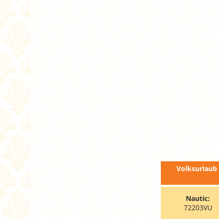
Volksurlaub
Nautic:
72203VU