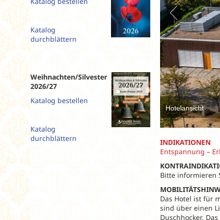
Katalog bestellen
Slowenien
Spanien
Katalog
Tschechien
durchblättern
Ungarn
Weihnachten/Silvester
2026/27
Katalog bestellen
Hotelansicht
Katalog
durchblättern
INDIKATIONEN
Entspannung – Erh
KONTRAINDIKAT
Bitte informieren
MOBILITÄTSHINW
Das Hotel ist für
sind über einen L
Duschhocker. Das 