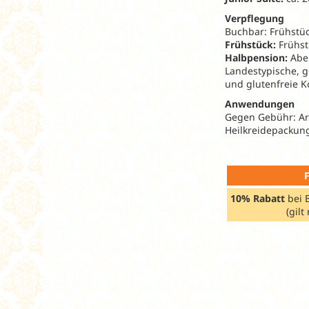
Verpflegung
Buchbar: Frühstü
Frühstück:
Frühst
Halbpension:
Abe
Landestypische, g
und glutenfreie K
Anwendungen
Gegen Gebühr: A
Heilkreidepackun
10%
Rabatt
bei 
(gilt