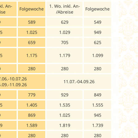
kl. An-
1. Wo. inkl. An-
Folgewoche
Folgewoche
ise
/Abreise
9
589
629
549
05
1.025
1.029
949
9
659
705
625
55
1.175
1.179
1.099
0
280
280
280
.06.-10.07.26
11.07.-04.09.26
.09.-11.09.26
9
779
929
849
85
1.405
1.535
1.555
9
869
1.025
945
69
1.589
1.819
1.739
0
280
280
280