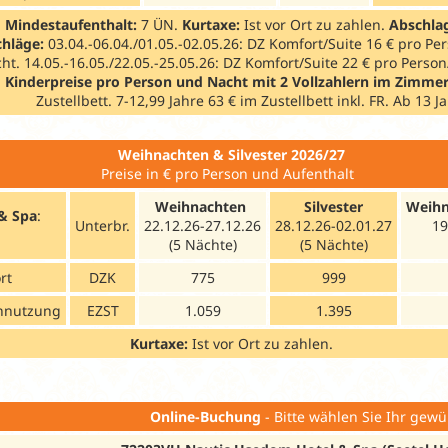
Mindestaufenthalt:
7 ÜN.
Kurtaxe:
Ist vor Ort zu zahlen.
Abschlag
chläge:
03.04.-06.04./01.05.-02.05.26: DZ Komfort/Suite 16 € pro P
t. 14.05.-16.05./22.05.-25.05.26: DZ Komfort/Suite 22 € pro Perso
.
Kinderpreise pro Person und Nacht mit 2 Vollzahlern im Zimme
Zustellbett. 7-12,99 Jahre 63 € im Zustellbett inkl. FR. Ab 13 
Weihnachten & Silvester 2026/27
Preise in € pro Person und Aufenthalt
Weihnachten
Silvester
Weihn
 & Spa
:
Unterbr.
22.12.26-27.12.26
28.12.26-02.01.27
19
(5 Nächte)
(5 Nächte)
rt
DZK
775
999
innutzung
EZST
1.059
1.395
Kurtaxe:
Ist vor Ort zu zahlen.
Online-Buchung
- Bitte wählen Sie Ihr gewü