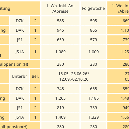
1. Wo. inkl. An-
1. Wo. in
itung
Folgewoche
/Abreise
/Abre
DZK
2
585
505
66
ung
DAK
1
945
865
1.1
JS1
2
659
579
73
JS1A
1
1.089
1.009
1.2
g
albpension (H)
280
280
28
16.05.-26.06.26*
27
Unterbr.
Bel.
12.09.-02.10.26
05
DZK
2
745
665
85
ung
DAK
1
1.265
1.185
1.4
JS1
2
819
739
94
ung
JS1A
1
1.409
1.329
1.6
albpension(H)
280
280
28