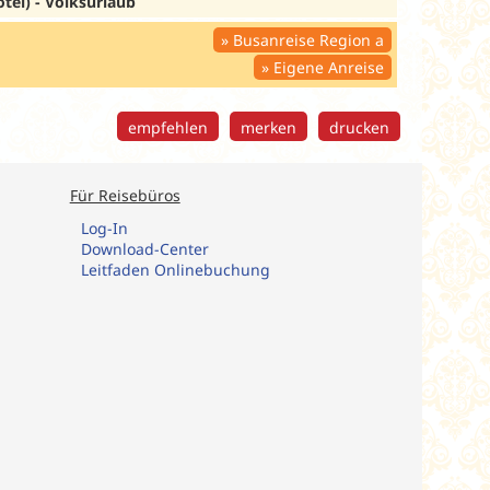
el) - Volksurlaub
Busanreise Region a
Eigene Anreise
empfehlen
merken
drucken
Für Reisebüros
Log-In
Download-Center
Leitfaden Onlinebuchung​