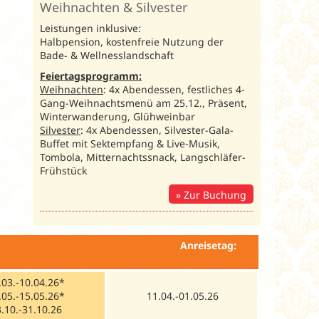
Weihnachten & Silvester
Leistungen inklusive:
Halbpension, kostenfreie Nutzung der
Bade- & Wellnesslandschaft
Feiertagsprogramm:
Weihnachten
: 4x Abendessen, festliches 4-
Gang-Weihnachtsmenü am 25.12., Präsent,
Winterwanderung, Glühweinbar
Silvester
: 4x Abendessen, Silvester-Gala-
Buffet mit Sektempfang & Live-Musik,
Tombola, Mitternachtssnack, Langschläfer-
Frühstück
Zur Buchung
d Woche inkl. Bus
Anreisetag:
.03.-10.04.26*
.05.-15.05.26*
11.04.-01.05.26
.10.-31.10.26