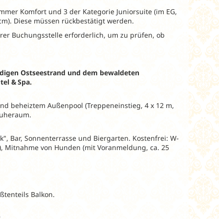
mmer Komfort und 3 der Kategorie Juniorsuite (im EG,
 cm). Diese müssen rückbestätigt werden.
rer Buchungsstelle erforderlich, um zu prüfen, ob
ndigen Ostseestrand und dem bewaldeten
el & Spa.
 und beheiztem Außenpool (Treppeneinstieg, 4 x 12 m,
Ruheraum.
k", Bar, Sonnenterrasse und Biergarten. Kostenfrei: W-
g), Mitnahme von Hunden (mit Voranmeldung, ca. 25
ßtenteils Balkon.
r