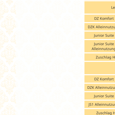
Le
DZ Komfort
DZK Alleinnutz
Junior Suite
Junior Suite
Alleinnutzun
Zuschlag H
DZ Komfort
DZK Alleinnutz
Junior Suite
JS1 Alleinnutz
Zuschlag H