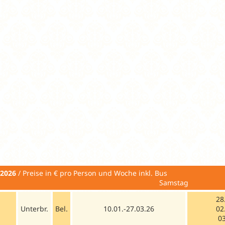
 2026
/ Preise in € pro Person un
Samstag
28
Unterbr.
Bel.
10.01.-27.03.26
02
03