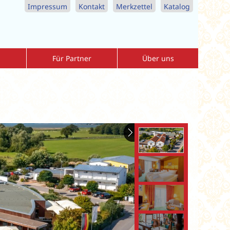
Impressum
Kontakt
Merkzettel
Katalog
Für Partner
Über uns
Agenturbereich
Allgemeine-Reisebedingungen
r
Download-Center
Datenschutzerklärung
nreise
Vorteile als Partner
Impressum
Katalogbestellung Reisebüros
Kontaktformular
MediKur Reisen