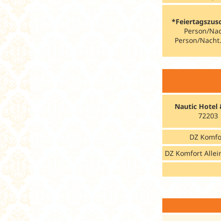
*Feiertagszus
Person/Nach
Person/Nacht
Nautic Hotel
72203
DZ Komfo
DZ Komfort Alle