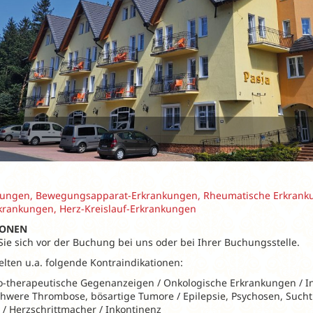
ungen, Bewegungsapparat-Erkrankungen, Rheumatische Erkranku
krankungen, Herz-Kreislauf-Erkrankungen
IONEN
 Sie sich vor der Buchung bei uns oder bei Ihrer Buchungsstelle.
elten u.a. folgende Kontraindikationen:
o-therapeutische Gegenanzeigen / Onkologische Erkrankungen / In
schwere Thrombose, bösartige Tumore / Epilepsie, Psychosen, Sucht
 / Herzschrittmacher / Inkontinenz