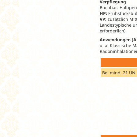
Verpflegung
Buchbar: Halbpens
HP:
Frühstücksbüf
VP:
zusätzlich Mi
Landestypische un
erforderlich).
Anwendungen (A
u. a. Klassische 
Radoninhalationen
Bei mind. 21 ÜN