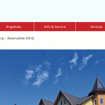
Angebote
Info & Service
Anreise
mmer Sale 2026
Kur mit Krankenkassenzuschuss
Fahrdienst
erg – Świeradów-Zdrój
nderangebote
Reiseversicherung
Flug-und-Transfe
bulante Vorsorgekur
Reisen mit Hund
Tipps zur Eigena
eisen = 1 zahlt
Dialyse vor Ort
lkskuren
Kataloge
lksurlaub
Geschenkgutscheine
ren nach Indikationen
Newsletter
ärkung der Atemwege
Aktuelle Informationen
Leitfaden Onlinebuchung
MediKur vor Ort
MediKur-App