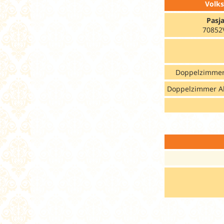
Volks
Pasja
70852
Doppelzimmer
Doppelzimmer A