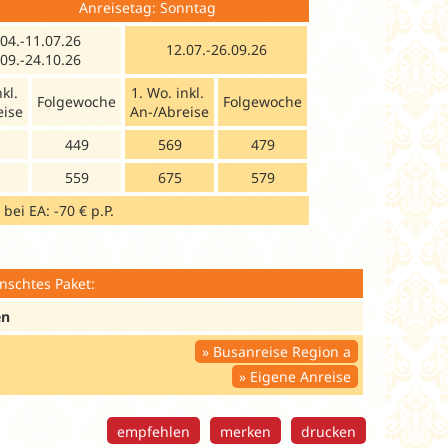
 Bus Anreisetag: Sonntag
04.-11.07.26
12.07.-26.09.26
09.-24.10.26
nkl.
1. Wo. inkl.
Folgewoche
Folgewoche
eise
An-/Abreise
449
569
479
559
675
579
bei EA: -70 € p.P.
nschtes Paket:
en
Busanreise Region a
Eigene Anreise
empfehlen
merken
drucken