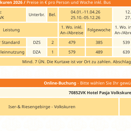
kuren 2026 /
Preise in € pro Person und Woche inkl.
:
04.01.-11.04.26
12.
Unterbr.
Bel.
VK
25.10.-05.12.26
27.
1. Wo. inkl.
1. Wo. i
Leistung
Folgewoche
An-/Abreise
An-/Abr
 Standard
DZS
2
479
385
539
lleinnutzung
DZA
1
579
489
639
Mind. 7 ÜN. Die Kurtaxe ist vor Ort zu zahlen. Abschlag 
Online-Buchung
- Bitte wählen Sie Ihr gewü
70852VK Hotel Pasja Volkskur
Iser-& Riesengebirge - Volkskuren