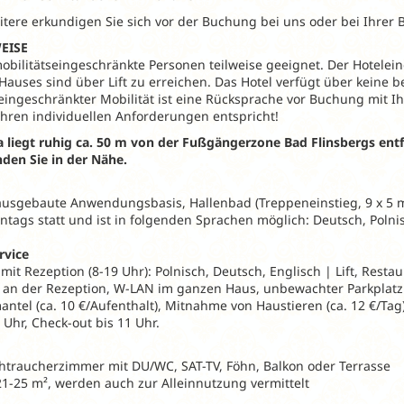
itere erkundigen Sie sich vor der Buchung bei uns oder bei Ihrer 
EISE
 mobilitätseingeschränkte Personen teilweise geeignet. Der Hotele
 Hauses sind über Lift zu erreichen. Das Hotel verfügt über keine
eingeschränkter Mobilität ist eine Rücksprache vor Buchung mit Ih
Ihren individuellen Anforderungen entspricht!
a liegt ruhig ca. 50 m von der Fußgängerzone Bad Flinsbergs ent
den Sie in der Nähe.
ausgebaute Anwendungsbasis, Hallenbad (Treppeneinstieg, 9 x 5 m),
tags statt und ist in folgenden Sprachen möglich: Deutsch, Poln
rvice
t Rezeption (8-19 Uhr): Polnisch, Deutsch, Englisch | Lift, Restau
 an der Rezeption, W-LAN im ganzen Haus, unbewachter Parkplatz 
ntel (ca. 10 €/Aufenthalt), Mitnahme von Haustieren (ca. 12 €/Tag)
 Uhr, Check-out bis 11 Uhr.
htraucherzimmer mit DU/WC, SAT-TV, Föhn, Balkon oder Terrasse
21-25 m², werden auch zur Alleinnutzung vermittelt