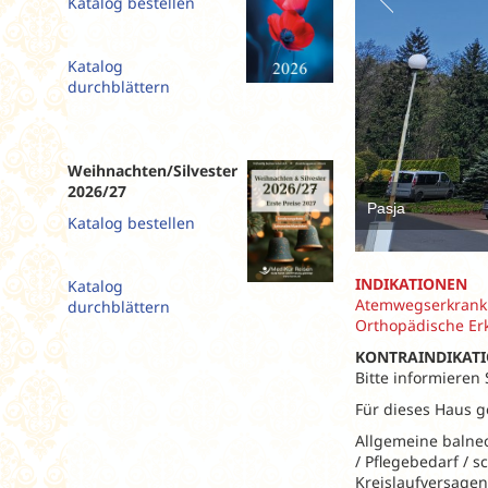
Katalog bestellen
Slowenien
Spanien
Katalog
Tschechien
durchblättern
Ungarn
Weihnachten/Silvester
2026/27
Pasja
Katalog bestellen
INDIKATIONEN
Katalog
Atemwegserkrank
durchblättern
Orthopädische Er
KONTRAINDIKAT
Bitte informieren
Für dieses Haus g
Allgemeine balne
/ Pflegebedarf / 
Kreislaufversagen