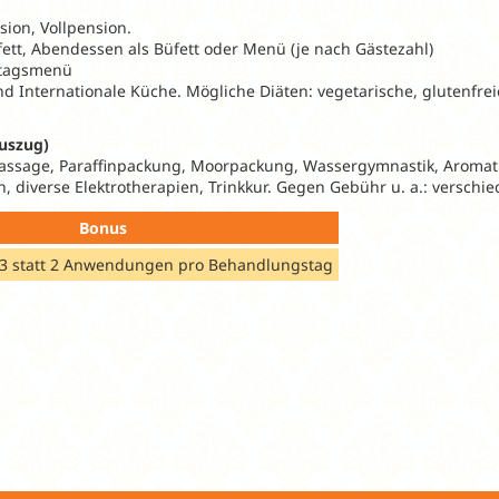
ion, Vollpension.
ett, Abendessen als Büfett oder Menü (je nach Gästezahl)
ttagsmenü
d Internationale Küche. Mögliche Diäten: vegetarische, glutenfrei
uszug)
Massage, Paraffinpackung, Moorpackung, Wassergymnastik, Aromat
, diverse Elektrotherapien, Trinkkur. Gegen Gebühr u. a.: versch
Bonus
 3 statt 2 Anwendungen pro Behandlungstag