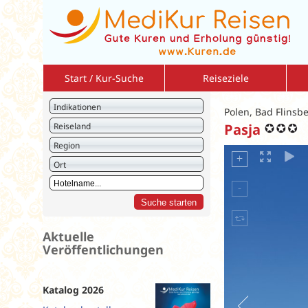
Start / Kur-Suche
Reiseziele
Bulgarien
So
Indikationen
Polen, Bad Flinsb
Deutschland
So
Reiseland
Pasja
Israel
Am
Region
Italien
2 r
Ort
Jordanien
Vo
Kreuzfahrten
Vo
Kroatien
Ku
Litauen
St
Aktuelle
Veröffentlichungen
Montenegro
Polen
Rumänien
Katalog 2026
Slowakei