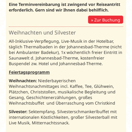
Standard
Eine Terminvereinbarung ist zwingend vor Reiseantritt
erforderlich. Gern sind wir Ihnen dabei behilflich.
Juniorsuite
JS1
2
805
1.469
859
1.575
Zur Buchung
Erholung:
mind. 7 ÜN.
Ambulante Vorsorgekur:
mind
Kurtaxe:
Ist vor Ort zu zahlen.
Weihnachten und Silvester
Preise für andere Aufenthaltsdauer auf Anfrag
All-Inklusive-Verpflegung, Live-Musik in der Hotelbar,
täglich Thermalbaden in der Johannesbad-Therme (nicht
Weihnachten & Silvester 2025/26
Preise in € pro
bei Ambulanter Badekur), 1x wöchentlich freier Eintritt in
Person und Aufenthalt
Saunawelt d. Johannesbad-Therme, kostenfreier
Silvester
Buspendel zw. Hotel und Johannesbad-Therme.
Weihnachte
Weihnachten
28.12.26
& Silvester
Feiertagsprogramm
Juwel:
21.12.26 –
–
Unterbr.
21.12.26 –
72231
28.12.26
04.01.27
Weihnachten:
Niederbayerischen
04.01.27
(7 Nächte)
(7
Weihnachtsnachmittages incl. Kaffee, Tee, Glühwein,
(14 Nächte)
Nächte)
Plätzchen, Christstollen, musikalische Begleitung und
Gesang, Geschichtenerzählungen, großes
DZ
Weihnachtsbuffet und Überraschung vom Christkind
DZS
899
959
1.869
Standard
Silvester:
Sektempfang. Silvesterschmankerlbuffet mit
EZ
internationalen Köstlichkeiten, großer Silvesterball mit
EZS
969
1.059
2.029
Standard
Live Musik, Mitternachtssnack.
Juniorsuite
JS1
1.005
1.075
2.079