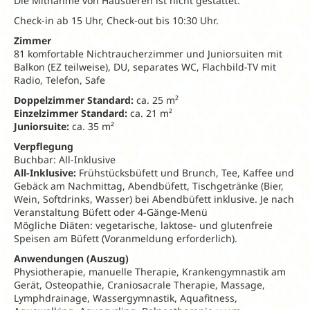
Die Mitnahme von Haustieren ist nicht gestattet.
Check-in ab 15 Uhr, Check-out bis 10:30 Uhr.
Zimmer
81 komfortable Nichtraucherzimmer und Juniorsuiten mit
Balkon (EZ teilweise), DU, separates WC, Flachbild-TV mit
Radio, Telefon, Safe
Doppelzimmer Standard:
ca. 25 m²
Einzelzimmer Standard:
ca. 21 m²
Juniorsuite:
ca. 35 m²
Verpflegung
Buchbar: All-Inklusive
All-Inklusive:
Frühstücksbüfett und Brunch, Tee, Kaffee und
Gebäck am Nachmittag, Abendbüfett, Tischgetränke (Bier,
Wein, Softdrinks, Wasser) bei Abendbüfett inklusive. Je nach
Veranstaltung Büfett oder 4-Gänge-Menü
Mögliche Diäten: vegetarische, laktose- und glutenfreie
Speisen am Büfett (Voranmeldung erforderlich).
Anwendungen (Auszug)
Physiotherapie, manuelle Therapie, Krankengymnastik am
Gerät, Osteopathie, Craniosacrale Therapie, Massage,
Lymphdrainage, Wassergymnastik, Aquafitness,