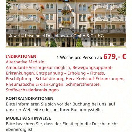
Juwel © Privathotel Dr. Lohbecker GmbH & Co. KG
679,- €
INDIKATIONEN
1 Woche pro Person ab
Alternative Medizin,
Ambulante Vorsorgekur möglich, Bewegungsapparat-
Erkrankungen, Entspannung – Erholung – Fitness,
Erschöpfung – Schlafstörung, Herz-Kreislauf-Erkrankungen,
Rheumatische Erkrankungen, Schmerztherapie,
Stoffwechselerkrankungen
KONTRAINDIKATIONEN
Bitte informieren Sie sich vor der Buchung bei uns, auf
unserer Webseite oder bei Ihrer Buchungsstelle.
MOBILITÄTSHINWEISE
Bitte beachten Sie, dass der Einstieg in die Dusche nicht
ebenerdig ist.