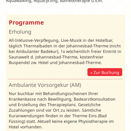
Aquawalking, Aquacycling, Balneotherapie u.v.m.
Frühbucher Weihnachten
Programme
& Silvester
2026/27
Erholung
3% Rabatt
bei Buchung
All-Inklusive-Verpflegung, Live-Musik in der Hotelbar,
bis 17.08.26
täglich Thermalbaden in der Johannesbad-Therme (nicht
bei Ambulanter Badekur), 1x wöchentlich freier Eintritt in
Erholung / Ambulante Vorsorgekur 2026
/ Preise in € pr
Saunawelt d. Johannesbad-Therme, kostenfreier
Aufenthalt
Buspendel zw. Hotel und Johannesbad-Therme.
Busanreise:
Montag;
Individuelle Anreise:
tägl
Zur Buchung
Juwel:
18.02.-31.03.26
Unterbr.
Bel.
01.04.-15.10.26
72231
16.10.-10.12.26
Ambulante Vorsorgekur (AM)
7 ÜN
14 ÜN
7 ÜN
14 ÜN
Nur buchbar mit Behandlungsscheinen Ihrer
Leistung
Krankenkasse nach Bewilligung, Badearztkonsultation
Erholung
Erholung
und Erstellung des Therapieplans. Gesetzliche
Zuzahlungen sind vor Ort zu leisten. Sämtliche
DZ
DZS
2
719
1.385
769
1.449
Kuranwendungen finden in der Therme Eins (Bad
Standard
Füssing) statt. Aktuell keine eigene Physiotherapie im
Hotel vorhanden.
EZ
EZS
1
789
1.525
839
1.629