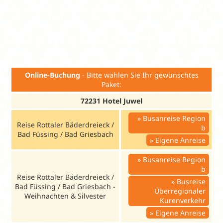
Juniorsuite
JS1
2
839
1.645
909
1.769
2.30
Erholung:
mind. 7 ÜN.
Ambulante Vorsorgekur:
mind. 21 Ü
Kurtaxe:
Ist vor Ort zu zahlen.
Preise für andere Aufenthaltsdauer auf Anfrage.
Online-Buchung
- Bitte wählen Sie Ihr gewünschtes
Paket:
72231 Hotel Juwel
Busanreise Region
Reise Rottaler Bäderdreieck /
b
Bad Füssing / Bad Griesbach
Eigene Anreise
Busanreise Region
b
Reise Rottaler Bäderdreieck /
Busreise
Bad Füssing / Bad Griesbach -
Überregionaler
Weihnachten & Silvester
Kurenverkehr
Eigene Anreise