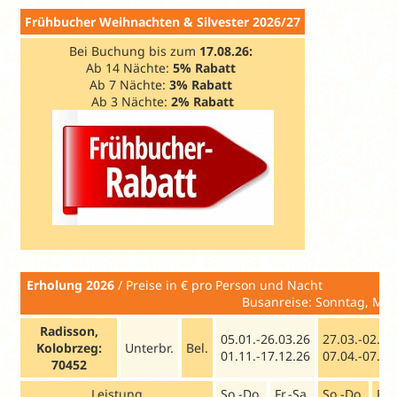
Frühbucher Weihnachten & Silvester 2026/27
Bei Buchung bis zum
17.08.26:
Ab 14 Nächte:
5% Rabatt
Ab 7 Nächte:
3% Rabatt
Ab 3 Nächte:
2% Rabatt
Erholung 2026
/ Preise in € p
Busanreise: Sonntag, Mittwoch; in
Radisson,
05.01.-26.03.26
27.03.-02.04
Kolobrzeg:
Unterbr.
Bel.
01.11.-17.12.26
07.04.-07.05
70452
Leistung
So.-Do.
Fr.-Sa.
So.-Do.
Fr.-