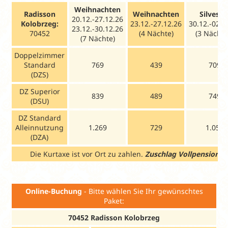
Weihnachten
Radisson
Weihnachten
Silveste
20.12.-27.12.26
Kolobrzeg:
23.12.-27.12.26
30.12.-02.0
23.12.-30.12.26
70452
(4 Nächte)
(3 Nächte
(7 Nächte)
Doppelzimmer
Standard
769
439
709
(DZS)
DZ Superior
839
489
749
(DSU)
DZ Standard
Alleinnutzung
1.269
729
1.059
(DZA)
Die Kurtaxe ist vor Ort zu zahlen.
Zuschlag Vollpension (V)
Online-Buchung
- Bitte wählen Sie Ihr gewünschtes
Paket:
70452 Radisson Kolobrzeg