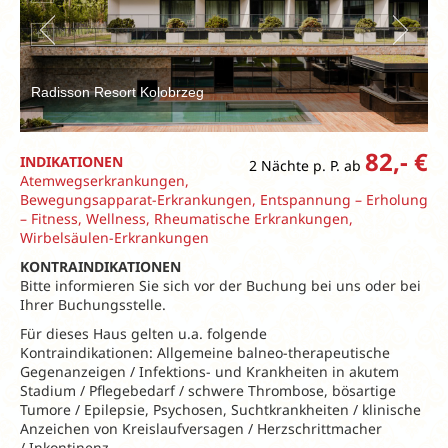
Radisson Resort Kolobrzeg
82,- €
INDIKATIONEN
2 Nächte p. P. ab
Atemwegserkrankungen,
Bewegungsapparat-Erkrankungen, Entspannung – Erholung
– Fitness, Wellness, Rheumatische Erkrankungen,
Wirbelsäulen-Erkrankungen
KONTRAINDIKATIONEN
Bitte informieren Sie sich vor der Buchung bei uns oder bei
Ihrer Buchungsstelle.
Für dieses Haus gelten u.a. folgende
Kontraindikationen: Allgemeine balneo-therapeutische
Gegenanzeigen / Infektions- und Krankheiten in akutem
Stadium / Pflegebedarf / schwere Thrombose, bösartige
Tumore / Epilepsie, Psychosen, Suchtkrankheiten / klinische
Anzeichen von Kreislaufversagen / Herzschrittmacher
/ Inkontinenz