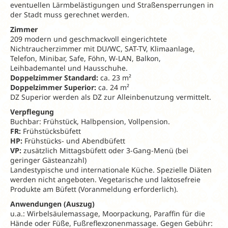
eventuellen Lärmbelästigungen und Straßensperrungen in
der Stadt muss gerechnet werden.
Zimmer
209 modern und geschmackvoll eingerichtete
Nichtraucherzimmer mit DU/WC, SAT-TV, Klimaanlage,
Telefon, Minibar, Safe, Föhn, W-LAN, Balkon,
Leihbademantel und Hausschuhe.
Doppelzimmer Standard:
ca. 23 m²
Doppelzimmer Superior:
ca. 24 m²
DZ Superior werden als DZ zur Alleinbenutzung vermittelt.
Verpflegung
Buchbar: Frühstück, Halbpension, Vollpension.
FR:
Frühstücksbüfett
HP:
Frühstücks- und Abendbüfett
VP:
zusätzlich Mittagsbüfett oder 3-Gang-Menü (bei
geringer Gästeanzahl)
Landestypische und internationale Küche. Spezielle Diäten
werden nicht angeboten. Vegetarische und laktosefreie
Produkte am Büfett (Voranmeldung erforderlich).
Anwendungen (Auszug)
u.a.: Wirbelsäulemassage, Moorpackung, Paraffin für die
Hände oder Füße, Fußreflexzonenmassage. Gegen Gebühr: