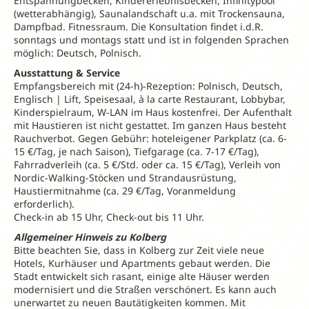
Entspannungbecken, Kindererlebnisbecken, Infinitypool
(wetterabhängig), Saunalandschaft u.a. mit Trockensauna,
Dampfbad. Fitnessraum. Die Konsultation findet i.d.R.
sonntags und montags statt und ist in folgenden Sprachen
möglich: Deutsch, Polnisch.
Ausstattung & Service
Empfangsbereich mit (24-h)-Rezeption: Polnisch, Deutsch,
Englisch | Lift, Speisesaal, à la carte Restaurant, Lobbybar,
Kinderspielraum, W-LAN im Haus kostenfrei. Der Aufenthalt
mit Haustieren ist nicht gestattet. Im ganzen Haus besteht
Rauchverbot. Gegen Gebühr: hoteleigener Parkplatz (ca. 6-
15 €/Tag, je nach Saison), Tiefgarage (ca. 7-17 €/Tag),
Fahrradverleih (ca. 5 €/Std. oder ca. 15 €/Tag), Verleih von
Nordic-Walking-Stöcken und Strandausrüstung,
Haustiermitnahme (ca. 29 €/Tag, Voranmeldung
erforderlich).
Check-in ab 15 Uhr, Check-out bis 11 Uhr.
Allgemeiner Hinweis zu Kolberg
Bitte beachten Sie, dass in Kolberg zur Zeit viele neue
Hotels, Kurhäuser und Apartments gebaut werden. Die
Stadt entwickelt sich rasant, einige alte Häuser werden
modernisiert und die Straßen verschönert. Es kann auch
unerwartet zu neuen Bautätigkeiten kommen. Mit