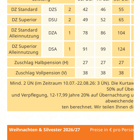
DZ Standard
DZS
2
42
46
55
6
DZ Superior
DSU
2
49
52
65
7
DZ Standard
DZA
1
78
86
104
1
Alleinnutzung
DZ Superior
DSA
1
91
99
124
1
Alleinnutzung
Zuschlag Halbpension (H)
27
27
27
2
Zuschlag Vollpension (V)
38
38
38
3
Mind. 2 ÜN (im Zeitraum 10.07.-22.08.26: 3 ÜN). Die Kurtaxe i
50% auf Übern
und Verpflegung, 12-17,99 Jahre 20% auf Übernachtung und 0
abweichende St
ten berechnet. Wir teilen Ihnen dies
Weihnachten & Silvester 2026/27
Preise in € 