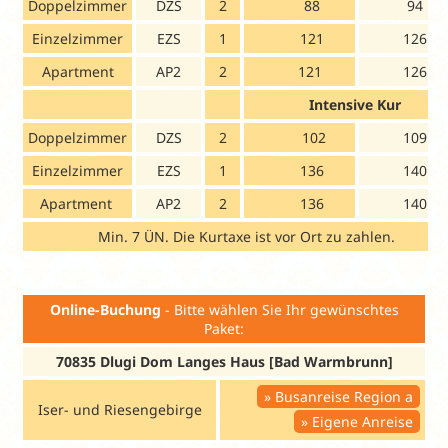
Doppelzimmer
DZS
2
88
94
Einzelzimmer
EZS
1
121
126
Apartment
AP2
2
121
126
Intensive Kur
Doppelzimmer
DZS
2
102
109
Einzelzimmer
EZS
1
136
140
Apartment
AP2
2
136
140
Min. 7 ÜN. Die Kurtaxe ist vor Ort zu zahlen.
Online-Buchung
- Bitte wählen Sie Ihr gewünschtes
Paket:
70835 Dlugi Dom Langes Haus [Bad Warmbrunn]
Busanreise Region a
Iser- und Riesengebirge
Eigene Anreise