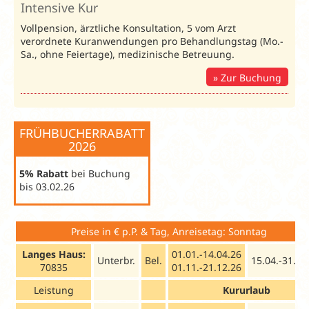
Intensive Kur
Vollpension, ärztliche Konsultation, 5 vom Arzt
verordnete Kuranwendungen pro Behandlungstag (Mo.-
Sa., ohne Feiertage), medizinische Betreuung.
Zur Buchung
FRÜHBUCHERRABATT
2026
5% Rabatt
bei Buchung
bis 03.02.26
Preise in € p.P. & Tag, Anreisetag: Sonntag
Langes Haus:
01.01.-14.04.26
Unterbr.
Bel.
15.04.-31.10
70835
01.11.-21.12.26
Leistung
Kururlaub