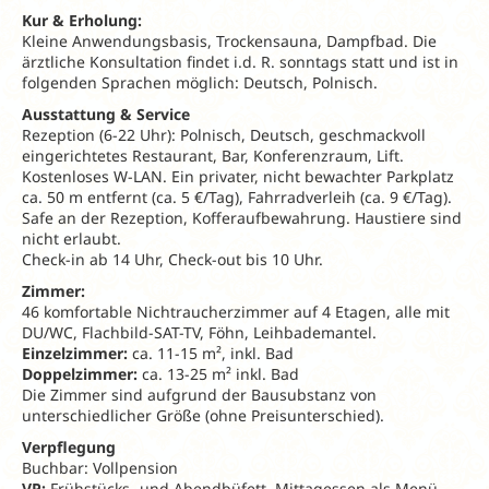
Kur & Erholung:
Kleine Anwendungsbasis, Trockensauna, Dampfbad. Die
ärztliche Konsultation findet i.d. R. sonntags statt und ist in
folgenden Sprachen möglich: Deutsch, Polnisch.
Ausstattung & Service
Rezeption (6-22 Uhr): Polnisch, Deutsch, geschmackvoll
eingerichtetes Restaurant, Bar, Konferenzraum, Lift.
Kostenloses W-LAN. Ein privater, nicht bewachter Parkplatz
ca. 50 m entfernt (ca. 5 €/Tag), Fahrradverleih (ca. 9 €/Tag).
Safe an der Rezeption, Kofferaufbewahrung. Haustiere sind
nicht erlaubt.
Check-in ab 14 Uhr, Check-out bis 10 Uhr.
Zimmer:
46 komfortable Nichtraucherzimmer auf 4 Etagen, alle mit
DU/WC, Flachbild-SAT-TV, Föhn, Leihbademantel.
Einzelzimmer:
ca. 11-15 m², inkl. Bad
Doppelzimmer:
ca. 13-25 m² inkl. Bad
Die Zimmer sind aufgrund der Bausubstanz von
unterschiedlicher Größe (ohne Preisunterschied).
Verpflegung
Buchbar: Vollpension
VP:
Frühstücks- und Abendbüfett, Mittagessen als Menü.