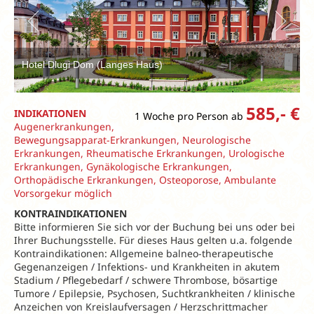
Hotel Dlugi Dom (Langes Haus)
585,- €
INDIKATIONEN
1 Woche pro Person ab
Augenerkrankungen,
Bewegungsapparat-Erkrankungen, Neurologische
Erkrankungen, Rheumatische Erkrankungen, Urologische
Erkrankungen, Gynäkologische Erkrankungen,
Orthopädische Erkrankungen, Osteoporose, Ambulante
Vorsorgekur möglich
KONTRAINDIKATIONEN
Bitte informieren Sie sich vor der Buchung bei uns oder bei
Ihrer Buchungsstelle. Für dieses Haus gelten u.a. folgende
Kontraindikationen: Allgemeine balneo-therapeutische
Gegenanzeigen / Infektions- und Krankheiten in akutem
Stadium / Pflegebedarf / schwere Thrombose, bösartige
Tumore / Epilepsie, Psychosen, Suchtkrankheiten / klinische
Anzeichen von Kreislaufversagen / Herzschrittmacher